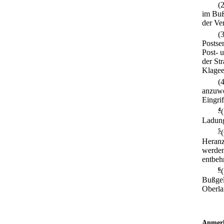
(
im Buß
der Ve
(
Postse
Post- 
der St
Klagee
(
anzuwe
Eingrif
4
Ladung
5
Heranz
werden
entbehr
6
Bußgel
Oberla
Anmer