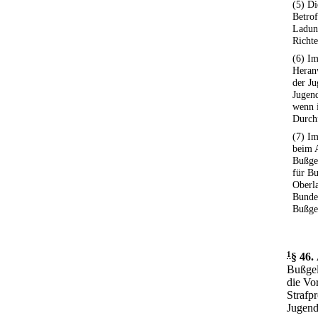
(5) D
Betrof
Ladun
Richte
(6) Im
Heran
der Ju
Jugend
wenn 
Durchf
(7) Im
beim 
Bußge
für B
Oberl
Bundes
Bußge
1
§ 46
.
Bußgel
die Vo
Strafp
Jugend