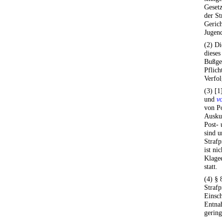
Gesetz
der St
Gerich
Jugend
(2) Di
dieses
Bußge
Pflich
Verfol
(3) [1
und
v
von P
Ausku
Post- 
sind u
Strafp
ist ni
Klagee
statt.
(4) § 
Strafp
Einsc
Entna
gering