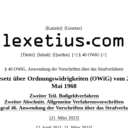
[
Kanzlei
] [
Gesetze
]
[
Titelei
] [
Inhalt
] [
Quellen
]
[
<
]
§ 46 OWiG
[
>
]
§ 46 OWiG. Anwendung der Vorschriften über das Strafverfahren
setz über Ordnungswidrigkeiten (OWiG) vom 
Mai 1968
Zweiter Teil. Bußgeldverfahren
Zweiter Abschnitt. Allgemeine Verfahrensvorschriften
graf 46. Anwendung der Vorschriften über das Strafverf
[21. März 2023]
[2. April 2021–21. März 2023]