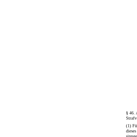
§ 46. 
Strafv
(1) Fü
dieses
sinnge