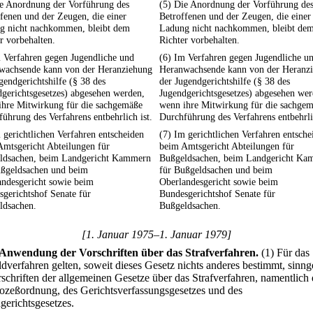
ie Anordnung der Vorführung des
(5) Die Anordnung der Vorführung de
fenen und der Zeugen, die einer
Betroffenen und der Zeugen, die einer
g nicht nachkommen, bleibt dem
Ladung nicht nachkommen, bleibt de
r vorbehalten.
Richter vorbehalten.
 Verfahren gegen Jugendliche und
(6) Im Verfahren gegen Jugendliche u
wachsende kann von der Heranziehung
Heranwachsende kann von der Heranz
gendgerichtshilfe (§ 38 des
der Jugendgerichtshilfe (§ 38 des
gerichtsgesetzes) abgesehen werden,
Jugendgerichtsgesetzes) abgesehen wer
ihre Mitwirkung für die sachgemäße
wenn ihre Mitwirkung für die sachge
ührung des Verfahrens entbehrlich ist.
Durchführung des Verfahrens entbehrlic
 gerichtlichen Verfahren entscheiden
(7) Im gerichtlichen Verfahren entsche
Amtsgericht Abteilungen für
beim Amtsgericht Abteilungen für
ldsachen, beim Landgericht Kammern
Bußgeldsachen, beim Landgericht Ka
ußgeldsachen und beim
für Bußgeldsachen und beim
andesgericht sowie beim
Oberlandesgericht sowie beim
gerichtshof Senate für
Bundesgerichtshof Senate für
ldsachen.
Bußgeldsachen.
[1. Januar 1975–1. Januar 1979]
Anwendung der Vorschriften über das Strafverfahren.
(1) Für das
dverfahren gelten, soweit dieses Gesetz nichts anderes bestimmt, sinn
rschriften der allgemeinen Gesetze über das Strafverfahren, namentlich 
rozeßordnung, des Gerichtsverfassungsgesetzes und des
gerichtsgesetzes.