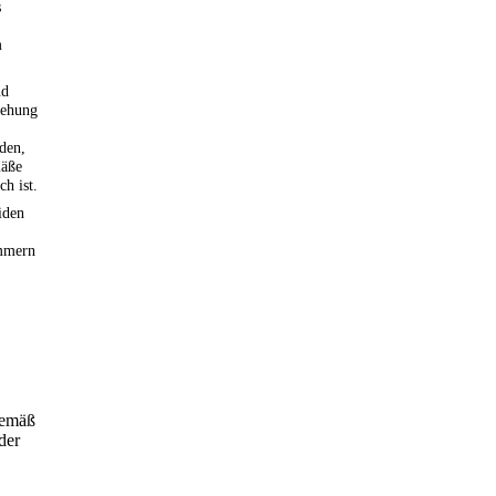
s
m
nd
iehung
den,
mäße
h ist.
iden
mmern
gemäß
der