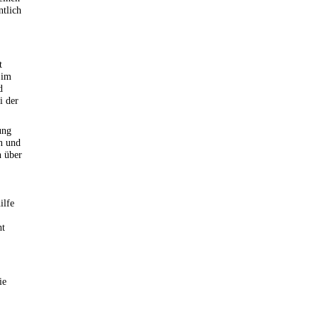
ntlich
t
 im
d
i der
ung
n und
 über
ilfe
ht
ie