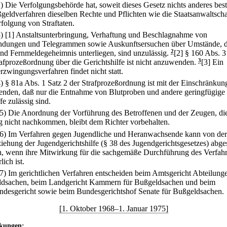
2) Die Verfolgungsbehörde hat, soweit dieses Gesetz nichts anderes bes
geldverfahren dieselben Rechte und Pflichten wie die Staatsanwaltscha
rfolgung von Straftaten.
3)
[1] Anstaltsunterbringung, Verhaftung und Beschlagnahme von
ndungen und Telegrammen sowie Auskunftsersuchen über Umstände, 
und Fernmeldegeheimnis unterliegen, sind unzulässig.
2
[2] § 160 Abs. 3
rafprozeßordnung über die Gerichtshilfe ist nicht anzuwenden.
3
[3] Ein
rzwingungsverfahren findet nicht statt.
4) § 81a Abs. 1 Satz 2 der Strafprozeßordnung ist mit der Einschränkun
nden, daß nur die Entnahme von Blutproben und andere geringfügige
fe zulässig sind.
(5) Die Anordnung der Vorführung des Betroffenen und der Zeugen, die
 nicht nachkommen, bleibt dem Richter vorbehalten.
(6) Im Verfahren gegen Jugendliche und Heranwachsende kann von der
iehung der Jugendgerichtshilfe (§ 38 des Jugendgerichtsgesetzes) abg
, wenn ihre Mitwirkung für die sachgemäße Durchführung des Verfah
lich ist.
(7) Im gerichtlichen Verfahren entscheiden beim Amtsgericht Abteilunge
dsachen, beim Landgericht Kammern für Bußgeldsachen und beim
ndesgericht sowie beim Bundesgerichtshof Senate für Bußgeldsachen.
[1. Oktober 1968–1. Januar 1975]
kungen: