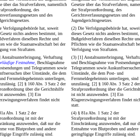
e über das Strafverfahren, namentlich
Gesetze über das Strafverfahren, name
rafprozeßordnung, des
der Strafprozeßordnung, des
tsverfassungsgesetzes und des
Gerichtsverfassungsgesetzes und des
gerichtsgesetzes.
Jugendgerichtsgesetzes.
e Verfolgungsbehörde hat, soweit
(2) Die Verfolgungsbehörde hat, sowei
 Gesetz nichts anderes bestimmt, im
dieses Gesetz nichts anderes bestimmt,
ldverfahren dieselben Rechte und
Bußgeldverfahren dieselben Rechte un
ten wie die Staatsanwaltschaft bei der
Pflichten wie die Staatsanwaltschaft be
gung von Straftaten.
Verfolgung von Straftaten.
] Anstaltsunterbringung, Verhaftung
(3) [1] Anstaltsunterbringung, Verhaft
orläufige Festnahme,
Beschlagnahme
und Beschlagnahme von Postsendunge
ostsendungen und Telegrammen sowie
Telegrammen sowie Auskunftsersuchen
nftsersuchen über Umstände, die dem
Umstände, die dem Post- und
und Fernmeldegeheimnis unterliegen,
Fernmeldegeheimnis unterliegen, sind
nzulässig. [2] § 160 Abs. 3 Satz 2 der
unzulässig. [2] § 160 Abs. 3 Satz 2 der
rozeßordnung über die Gerichtshilfe
Strafprozeßordnung über die Gerichtsh
cht anzuwenden. [3] Ein
ist nicht anzuwenden. [3] Ein
rzwingungsverfahren findet nicht
Klageerzwingungsverfahren findet nic
statt.
81a Abs. 1 Satz 2 der
(4) § 81a Abs. 1 Satz 2 der
rozeßordnung ist mit der
Strafprozeßordnung ist mit der
hränkung anzuwenden, daß nur die
Einschränkung anzuwenden, daß nur d
hme von Blutproben und andere
Entnahme von Blutproben und andere
fügige Eingriffe zulässig sind.
geringfügige Eingriffe zulässig sind.