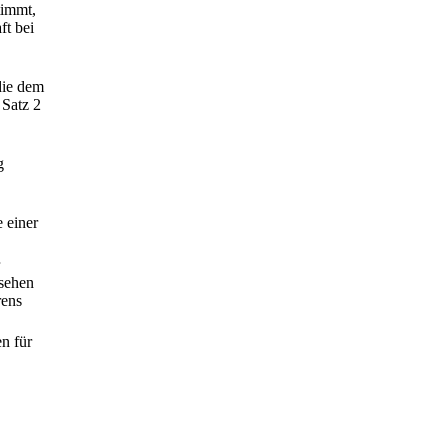
timmt,
ft bei
die dem
 Satz 2
g
 einer
esehen
rens
n für