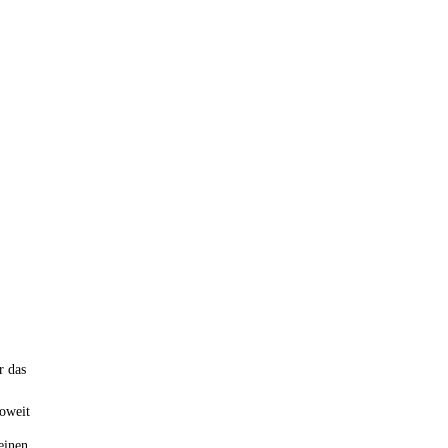
r das
soweit
einen