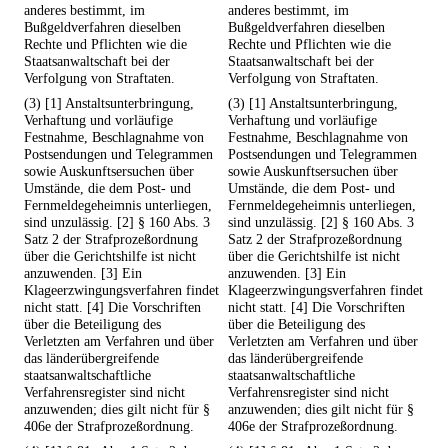
anderes bestimmt, im
anderes bestimmt, im
Bußgeldverfahren dieselben
Bußgeldverfahren dieselben
Rechte und Pflichten wie die
Rechte und Pflichten wie die
Staatsanwaltschaft bei der
Staatsanwaltschaft bei der
Verfolgung von Straftaten.
Verfolgung von Straftaten.
(3) [1] Anstaltsunterbringung,
(3) [1] Anstaltsunterbringung,
Verhaftung und vorläufige
Verhaftung und vorläufige
Festnahme, Beschlagnahme von
Festnahme, Beschlagnahme von
Postsendungen und Telegrammen
Postsendungen und Telegrammen
sowie Auskunftsersuchen über
sowie Auskunftsersuchen über
Umstände, die dem Post- und
Umstände, die dem Post- und
Fernmeldegeheimnis unterliegen,
Fernmeldegeheimnis unterliegen,
sind unzulässig. [2] § 160 Abs. 3
sind unzulässig. [2] § 160 Abs. 3
Satz 2 der Strafprozeßordnung
Satz 2 der Strafprozeßordnung
über die Gerichtshilfe ist nicht
über die Gerichtshilfe ist nicht
anzuwenden. [3] Ein
anzuwenden. [3] Ein
Klageerzwingungsverfahren findet
Klageerzwingungsverfahren findet
nicht statt. [4] Die Vorschriften
nicht statt. [4] Die Vorschriften
über die Beteiligung des
über die Beteiligung des
Verletzten am Verfahren und über
Verletzten am Verfahren und über
das länderübergreifende
das länderübergreifende
staatsanwaltschaftliche
staatsanwaltschaftliche
Verfahrensregister sind nicht
Verfahrensregister sind nicht
anzuwenden; dies gilt nicht für §
anzuwenden; dies gilt nicht für §
406e der Strafprozeßordnung.
406e der Strafprozeßordnung.