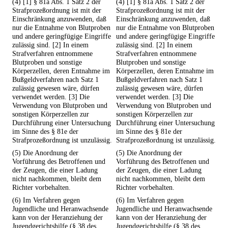
(4) [1] § 81a Abs. 1 Satz 2 der
(4) [1] § 81a Abs. 1 Satz 2 der
Strafprozeßordnung ist mit der
Strafprozeßordnung ist mit der
Einschränkung anzuwenden, daß
Einschränkung anzuwenden, daß
nur die Entnahme von Blutproben
nur die Entnahme von Blutproben
und andere geringfügige Eingriffe
und andere geringfügige Eingriffe
zulässig sind. [2] In einem
zulässig sind. [2] In einem
Strafverfahren entnommene
Strafverfahren entnommene
Blutproben und sonstige
Blutproben und sonstige
Körperzellen, deren Entnahme im
Körperzellen, deren Entnahme im
Bußgeldverfahren nach Satz 1
Bußgeldverfahren nach Satz 1
zulässig gewesen wäre, dürfen
zulässig gewesen wäre, dürfen
verwendet werden. [3] Die
verwendet werden. [3] Die
Verwendung von Blutproben und
Verwendung von Blutproben und
sonstigen Körperzellen zur
sonstigen Körperzellen zur
Durchführung einer Untersuchung
Durchführung einer Untersuchung
im Sinne des § 81e der
im Sinne des § 81e der
Strafprozeßordnung ist unzulässig.
Strafprozeßordnung ist unzulässig.
(5) Die Anordnung der
(5) Die Anordnung der
Vorführung des Betroffenen und
Vorführung des Betroffenen und
der Zeugen, die einer Ladung
der Zeugen, die einer Ladung
nicht nachkommen, bleibt dem
nicht nachkommen, bleibt dem
Richter vorbehalten.
Richter vorbehalten.
(6) Im Verfahren gegen
(6) Im Verfahren gegen
Jugendliche und Heranwachsende
Jugendliche und Heranwachsende
kann von der Heranziehung der
kann von der Heranziehung der
Jugendgerichtshilfe (§ 38 des
Jugendgerichtshilfe (§ 38 des