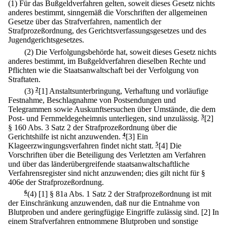
(1) Für das Bußgeldverfahren gelten, soweit dieses Gesetz nichts
anderes bestimmt, sinngemäß die Vorschriften der allgemeinen
Gesetze über das Strafverfahren, namentlich der
Strafprozeßordnung, des Gerichtsverfassungsgesetzes und des
Jugendgerichtsgesetzes.
(2) Die Verfolgungsbehörde hat, soweit dieses Gesetz nichts
anderes bestimmt, im Bußgeldverfahren dieselben Rechte und
Pflichten wie die Staatsanwaltschaft bei der Verfolgung von
Straftaten.
(3)
2
[1] Anstaltsunterbringung, Verhaftung und vorläufige
Festnahme, Beschlagnahme von Postsendungen und
Telegrammen sowie Auskunftsersuchen über Umstände, die dem
Post- und Fernmeldegeheimnis unterliegen, sind unzulässig.
3
[2]
§ 160 Abs. 3 Satz 2 der Strafprozeßordnung über die
Gerichtshilfe ist nicht anzuwenden.
4
[3] Ein
Klageerzwingungsverfahren findet nicht statt.
5
[4] Die
Vorschriften über die Beteiligung des Verletzten am Verfahren
und über das länderübergreifende staatsanwaltschaftliche
Verfahrensregister sind nicht anzuwenden; dies gilt nicht für §
406e der Strafprozeßordnung.
6
(4)
[1] § 81a Abs. 1 Satz 2 der Strafprozeßordnung ist mit
der Einschränkung anzuwenden, daß nur die Entnahme von
Blutproben und andere geringfügige Eingriffe zulässig sind.
[2] In
einem Strafverfahren entnommene Blutproben und sonstige