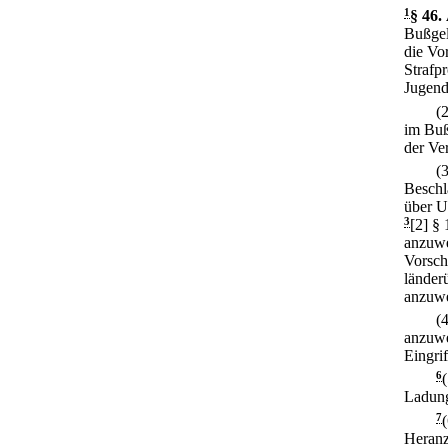
1
§ 46
.
Bußgel
die Vo
Strafp
Jugend
(
im Buß
der Ve
(
Beschl
über U
3
[2] § 
anzuw
Vorsch
länderü
anzuw
(
anzuwe
Eingrif
6
Ladung
7
Heranz