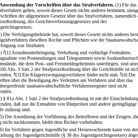
Anwendung der Vorschriften über das Strafverfahren.
(1) Für das
dverfahren gelten, soweit dieses Gesetz nichts anderes bestimmt, sinn
rschriften der allgemeinen Gesetze über das Strafverfahren, namentlich 
rozeßordnung, des Gerichtsverfassungsgesetzes und des
gerichtsgesetzes.
2) Die Verfolgungsbehörde hat, soweit dieses Gesetz nichts anderes bes
geldverfahren dieselben Rechte und Pflichten wie die Staatsanwaltscha
rfolgung von Straftaten.
3)
2
[1] Anstaltsunterbringung, Verhaftung und vorläufige Festnahme,
agnahme von Postsendungen und Telegrammen sowie Auskunftsersuc
mstände, die dem Post- und Fernmeldegeheimnis unterliegen, sind unzu
160 Abs. 3 Satz 2 der Strafprozeßordnung über die Gerichtshilfe ist nic
enden.
4
[3] Ein Klageerzwingungsverfahren findet nicht statt.
5
[4] Die
riften über die Beteiligung des Verletzten am Verfahren und über das
bergreifende staatsanwaltschaftliche Verfahrensregister sind nicht
enden.
4) § 81a Abs. 1 Satz 2 der Strafprozeßordnung ist mit der Einschränkun
nden, daß nur die Entnahme von Blutproben und andere geringfügige
fe zulässig sind.
(5) Die Anordnung der Vorführung des Betroffenen und der Zeugen, die
 nicht nachkommen, bleibt dem Richter vorbehalten.
(6) Im Verfahren gegen Jugendliche und Heranwachsende kann von der
iehung der Jugendgerichtshilfe (§ 38 des Jugendgerichtsgesetzes) abg