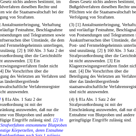
 Gesetz nichts anderes bestimmt, im
dieses Gesetz nichts anderes bestimmt,
ldverfahren dieselben Rechte und
Bußgeldverfahren dieselben Rechte un
ten wie die Staatsanwaltschaft bei der
Pflichten wie die Staatsanwaltschaft be
gung von Straftaten.
Verfolgung von Straftaten.
] Anstaltsunterbringung, Verhaftung
(3) [1] Anstaltsunterbringung, Verhaft
orläufige Festnahme, Beschlagnahme
und vorläufige Festnahme, Beschlagn
ostsendungen und Telegrammen sowie
von Postsendungen und Telegrammen 
nftsersuchen über Umstände, die dem
Auskunftsersuchen über Umstände, di
und Fernmeldegeheimnis unterliegen,
Post- und Fernmeldegeheimnis unterli
nzulässig. [2] § 160 Abs. 3 Satz 2 der
sind unzulässig. [2] § 160 Abs. 3 Satz 
rozeßordnung über die Gerichtshilfe
Strafprozeßordnung über die Gerichtsh
cht anzuwenden. [3] Ein
ist nicht anzuwenden. [3] Ein
rzwingungsverfahren findet nicht
Klageerzwingungsverfahren findet nic
 [4] Die Vorschriften über die
statt. [4] Die Vorschriften über die
igung des Verletzten am Verfahren und
Beteiligung des Verletzten am Verfahr
as länderübergreifende
über das länderübergreifende
anwaltschaftliche Verfahrensregister
staatsanwaltschaftliche Verfahrensregis
icht anzuwenden.
sind nicht anzuwenden.
]
§ 81a Abs. 1 Satz 2 der
(4) § 81a Abs. 1 Satz 2 der
rozeßordnung ist mit der
Strafprozeßordnung ist mit der
hränkung anzuwenden, daß nur die
Einschränkung anzuwenden, daß nur d
hme von Blutproben und andere
Entnahme von Blutproben und andere
fügige Eingriffe zulässig sind.
[2] In
geringfügige Eingriffe zulässig sind.
 Strafverfahren entnommene Blutproben
nstige Körperzellen, deren Entnahme
geldverfahren nach Satz 1 zulässig