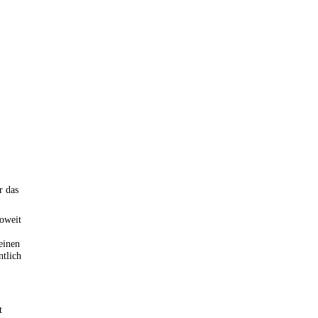
r das
soweit
einen
ntlich
t