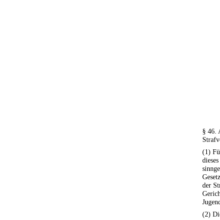
§ 46. 
Strafv
(1) Fü
dieses
sinnge
Gesetz
der St
Gerich
Jugend
(2) Di