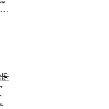
rens
n für
z 1974
.
z 1974
.
er
er
er