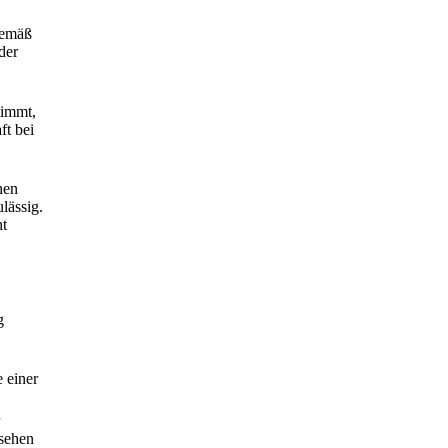
gemäß
der
timmt,
ft bei
hen
lässig.
ht
g
 einer
esehen