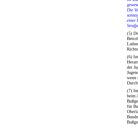
gewese
Die V
sonsti
einer 
Strafp
(5) D
Betrof
Ladun
Richte
(6) Im
Heran
der Ju
Jugend
wenn 
Durchf
(7) Im
beim 
Bußge
für B
Oberl
Bundes
Bußge