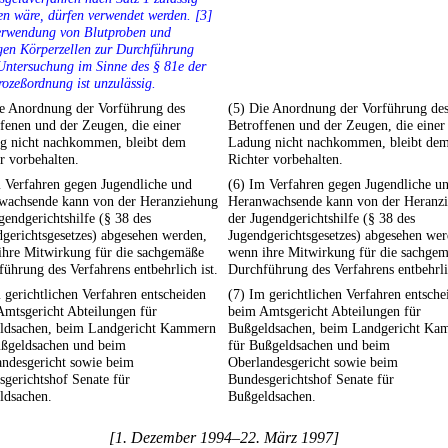
n wäre, dürfen verwendet werden. [3]
erwendung von Blutproben und
gen Körperzellen zur Durchführung
Untersuchung im Sinne des § 81e der
rozeßordnung ist unzulässig.
ie Anordnung der Vorführung des
(5) Die Anordnung der Vorführung de
fenen und der Zeugen, die einer
Betroffenen und der Zeugen, die einer
g nicht nachkommen, bleibt dem
Ladung nicht nachkommen, bleibt de
r vorbehalten.
Richter vorbehalten.
 Verfahren gegen Jugendliche und
(6) Im Verfahren gegen Jugendliche u
wachsende kann von der Heranziehung
Heranwachsende kann von der Heranz
gendgerichtshilfe (§ 38 des
der Jugendgerichtshilfe (§ 38 des
gerichtsgesetzes) abgesehen werden,
Jugendgerichtsgesetzes) abgesehen wer
ihre Mitwirkung für die sachgemäße
wenn ihre Mitwirkung für die sachge
ührung des Verfahrens entbehrlich ist.
Durchführung des Verfahrens entbehrlic
 gerichtlichen Verfahren entscheiden
(7) Im gerichtlichen Verfahren entsche
Amtsgericht Abteilungen für
beim Amtsgericht Abteilungen für
ldsachen, beim Landgericht Kammern
Bußgeldsachen, beim Landgericht Ka
ußgeldsachen und beim
für Bußgeldsachen und beim
andesgericht sowie beim
Oberlandesgericht sowie beim
gerichtshof Senate für
Bundesgerichtshof Senate für
ldsachen.
Bußgeldsachen.
[1. Dezember 1994–22. März 1997]