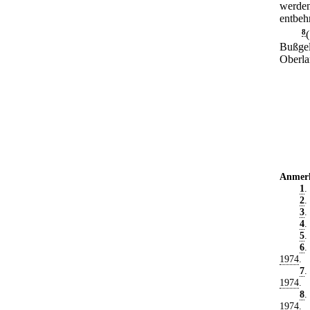
werden
entbehr
8
Bußgel
Oberla
Anmer
1
.
2
.
3
.
4
.
5
.
6
.
1974
.
7
.
1974
.
8
.
1974
.