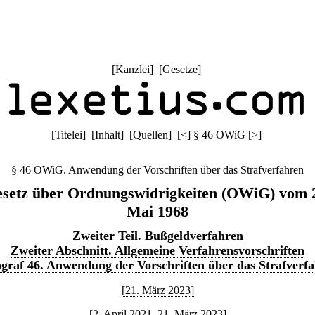
[
Kanzlei
] [
Gesetze
]
[
Titelei
] [
Inhalt
] [
Quellen
]
[
<
]
§ 46 OWiG
[
>
]
§ 46 OWiG. Anwendung der Vorschriften über das Strafverfahren
setz über Ordnungswidrigkeiten (OWiG) vom 
Mai 1968
Zweiter Teil. Bußgeldverfahren
Zweiter Abschnitt. Allgemeine Verfahrensvorschriften
graf 46. Anwendung der Vorschriften über das Strafverf
[21. März 2023]
[2. April 2021–21. März 2023]