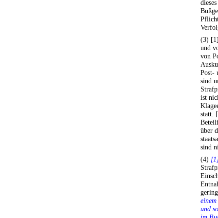
dieses
Bußge
Pflich
Verfol
(3) [1
und v
von P
Ausku
Post- 
sind u
Strafp
ist ni
Klagee
statt.
Beteil
über d
staats
sind n
(4)
[1
Strafp
Einsc
Entna
gering
einem
und so
im Buß