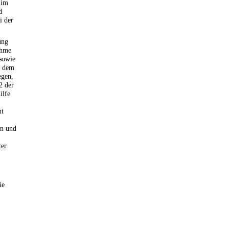
 im
d
i der
ung
ahme
sowie
e dem
egen,
2 der
ilfe
ht
en und
ter
ie