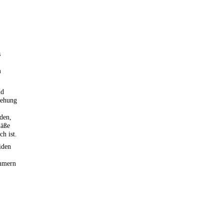
s
m
nd
iehung
den,
mäße
h ist.
iden
mmern