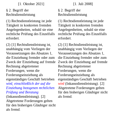
[1. Oktober 2021]
[1. Juli 2008]
§ 2. Begriff der
§ 2. Begriff der
Rechtsdienstleistung
Rechtsdienstleistung
(1) Rechtsdienstleistung ist jede
(1) Rechtsdienstleistung ist jede
Tätigkeit in konkreten fremden
Tätigkeit in konkreten fremden
Angelegenheiten, sobald sie eine
Angelegenheiten, sobald sie eine
rechtliche Prüfung des Einzelfalls
rechtliche Prüfung des Einzelfalls
erfordert.
erfordert.
(2) [1] Rechtsdienstleistung ist,
(2) [1] Rechtsdienstleistung ist,
unabhängig vom Vorliegen der
unabhängig vom Vorliegen der
Voraussetzungen des Absatzes 1,
Voraussetzungen des Absatzes 1,
die Einziehung fremder oder zum
die Einziehung fremder oder zum
Zweck der Einziehung auf fremde
Zweck der Einziehung auf fremde
Rechnung abgetretener
Rechnung abgetretener
Forderungen, wenn die
Forderungen, wenn die
Forderungseinziehung als
Forderungseinziehung als
eigenständiges Geschäft betrieben
eigenständiges Geschäft betrieben
wird, einschließlich der auf die
wird
(Inkassodienstleistung). [2]
Einziehung bezogenen rechtlichen
Abgetretene Forderungen gelten
Prüfung und Beratung
für den bisherigen Gläubiger nicht
(Inkassodienstleistung). [2]
als fremd.
Abgetretene Forderungen gelten
für den bisherigen Gläubiger nicht
als fremd.