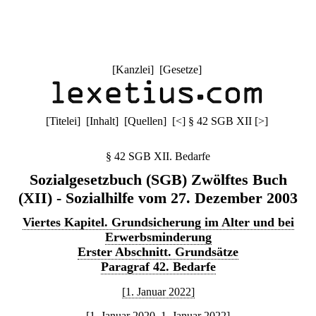
[
Kanzlei
] [
Gesetze
]
[
Titelei
] [
Inhalt
] [
Quellen
]
[
<
]
§ 42 SGB XII
[
>
]
§ 42 SGB XII. Bedarfe
Sozialgesetzbuch (SGB) Zwölftes Buch
(XII) - Sozialhilfe vom 27. Dezember 2003
Viertes Kapitel. Grundsicherung im Alter und bei
Erwerbsminderung
Erster Abschnitt. Grundsätze
Paragraf 42. Bedarfe
[1. Januar 2022]
[1. Januar 2020–1. Januar 2022]