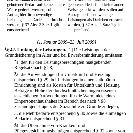
gebotener Bedarf auf keine andere
gebotener Bedarf auf keine andere
Weise gedeckt werden, sollen auf
Weise gedeckt werden, sollen auf
Antrag hierfür notwendige
Antrag hierfür notwendige
Leistungen als Darlehen erbracht
Leistungen als Darlehen erbracht
werden; § 37 Abs. 2 Satz 1 gilt
werden; § 37 Abs. 2 Satz 1 gilt
entsprechend.
entsprechend.
[1. Januar 2009–23. Juli 2009]
1
§ 42
.
Umfang der Leistungen.
[1] Die Leistungen der
Grundsicherung im Alter und bei Erwerbsminderung umfassen:
2
1.
den für den Leistungsberechtigten maßgebenden
Regelsatz nach § 28,
3
2.
die Aufwendungen für Unterkunft und Heizung
entsprechend § 29, bei Leistungen in einer stationären
Einrichtung sind als Kosten für Unterkunft und Heizung
Beträge in Höhe der durchschnittlichen angemessenen
tatsächlichen Aufwendungen für die Warmmiete eines
Einpersonenhaushaltes im Bereich des nach § 98
zuständigen Trägers der Sozialhilfe zu Grunde zu legen,
3.
die Mehrbedarfe entsprechend § 30 sowie die einmaligen
Bedarfe entsprechend § 31,
4
4.
die Übernahme von Kranken- und
Pflegeversicherungsbeiträgen entsprechend § 32 sowie von