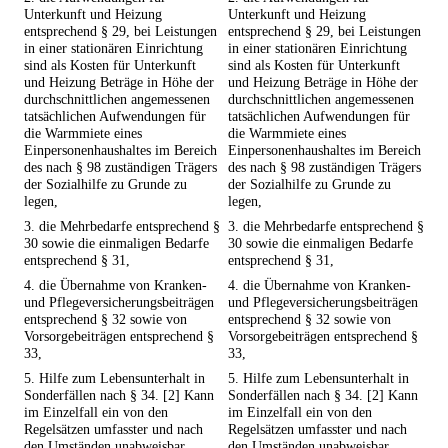
Unterkunft und Heizung
Unterkunft und Heizung
entsprechend § 29, bei Leistungen
entsprechend § 29, bei Leistungen
in einer stationären Einrichtung
in einer stationären Einrichtung
sind als Kosten für Unterkunft
sind als Kosten für Unterkunft
und Heizung Beträge in Höhe der
und Heizung Beträge in Höhe der
durchschnittlichen angemessenen
durchschnittlichen angemessenen
tatsächlichen Aufwendungen für
tatsächlichen Aufwendungen für
die Warmmiete eines
die Warmmiete eines
Einpersonenhaushaltes im Bereich
Einpersonenhaushaltes im Bereich
des nach § 98 zuständigen Trägers
des nach § 98 zuständigen Trägers
der Sozialhilfe zu Grunde zu
der Sozialhilfe zu Grunde zu
legen,
legen,
3. die Mehrbedarfe entsprechend §
3. die Mehrbedarfe entsprechend §
30 sowie die einmaligen Bedarfe
30 sowie die einmaligen Bedarfe
entsprechend § 31,
entsprechend § 31,
4. die Übernahme von Kranken-
4. die Übernahme von Kranken-
und Pflegeversicherungsbeiträgen
und Pflegeversicherungsbeiträgen
entsprechend § 32 sowie von
entsprechend § 32 sowie von
Vorsorgebeiträgen entsprechend §
Vorsorgebeiträgen entsprechend §
33,
33,
5. Hilfe zum Lebensunterhalt in
5. Hilfe zum Lebensunterhalt in
Sonderfällen nach § 34. [2] Kann
Sonderfällen nach § 34. [2] Kann
im Einzelfall ein von den
im Einzelfall ein von den
Regelsätzen umfasster und nach
Regelsätzen umfasster und nach
den Umständen unabweisbar
den Umständen unabweisbar