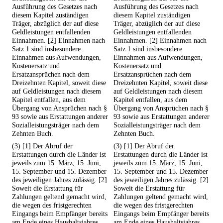
Ausführung des Gesetzes nach
Ausführung des Gesetzes nach
diesem Kapitel zuständigen
diesem Kapitel zuständigen
Träger, abzüglich der auf diese
Träger, abzüglich der auf diese
Geldleistungen entfallenden
Geldleistungen entfallenden
Einnahmen. [2] Einnahmen nach
Einnahmen. [2] Einnahmen nach
Satz 1 sind insbesondere
Satz 1 sind insbesondere
Einnahmen aus Aufwendungen,
Einnahmen aus Aufwendungen,
Kostenersatz und
Kostenersatz und
Ersatzansprüchen nach dem
Ersatzansprüchen nach dem
Dreizehnten Kapitel, soweit diese
Dreizehnten Kapitel, soweit diese
auf Geldleistungen nach diesem
auf Geldleistungen nach diesem
Kapitel entfallen, aus dem
Kapitel entfallen, aus dem
Übergang von Ansprüchen nach §
Übergang von Ansprüchen nach §
93 sowie aus Erstattungen anderer
93 sowie aus Erstattungen anderer
Sozialleistungsträger nach dem
Sozialleistungsträger nach dem
Zehnten Buch.
Zehnten Buch.
(3) [1] Der Abruf der
(3) [1] Der Abruf der
Erstattungen durch die Länder ist
Erstattungen durch die Länder ist
jeweils zum 15. März, 15. Juni,
jeweils zum 15. März, 15. Juni,
15. September und 15. Dezember
15. September und 15. Dezember
des jeweiligen Jahres zulässig. [2]
des jeweiligen Jahres zulässig. [2]
Soweit die Erstattung für
Soweit die Erstattung für
Zahlungen geltend gemacht wird,
Zahlungen geltend gemacht wird,
die wegen des fristgerechten
die wegen des fristgerechten
Eingangs beim Empfänger bereits
Eingangs beim Empfänger bereits
am Ende eines Haushaltsjahres
am Ende eines Haushaltsjahres