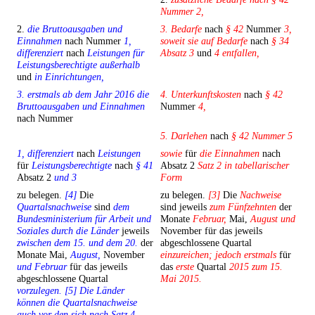
Nummer 2,
2.
die Bruttoausgaben und
3. Bedarfe
nach
§ 42
Nummer
3,
Einnahmen
nach Nummer
1,
soweit sie auf Bedarfe
nach
§ 34
differenziert
nach
Leistungen für
Absatz 3
und
4 entfallen,
Leistungsberechtigte außerhalb
und
in Einrichtungen,
3. erstmals ab dem Jahr 2016 die
4. Unterkunftskosten
nach
§ 42
Bruttoausgaben und Einnahmen
Nummer
4,
nach Nummer
5. Darlehen
nach
§ 42 Nummer 5
1, differenziert
nach
Leistungen
sowie
für
die Einnahmen
nach
für
Leistungsberechtigte
nach
§ 41
Absatz 2
Satz 2 in tabellarischer
Absatz 2
und 3
Form
zu belegen.
[4]
Die
zu belegen.
[3]
Die
Nachweise
Quartalsnachweise
sind
dem
sind jeweils
zum Fünfzehnten
der
Bundesministerium für Arbeit und
Monate
Februar,
Mai,
August und
Soziales durch die Länder
jeweils
November für das jeweils
zwischen dem 15. und dem 20.
der
abgeschlossene Quartal
Monate Mai,
August,
November
einzureichen; jedoch erstmals
für
und Februar
für das jeweils
das
erste
Quartal
2015 zum 15.
abgeschlossene Quartal
Mai 2015.
vorzulegen. [5] Die Länder
können die Quartalsnachweise
auch vor den sich nach Satz 4