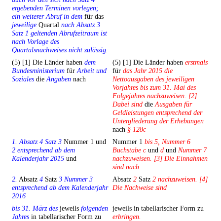
ergebenden Terminen vorlegen;
ein weiterer Abruf in dem
für das
jeweilige
Quartal
nach Absatz 3
Satz 1 geltenden Abrufzeitraum ist
nach Vorlage des
Quartalsnachweises nicht zulässig.
(5) [1] Die Länder haben
dem
(5) [1] Die Länder haben
erstmals
Bundesministerium
für
Arbeit und
für
das Jahr 2015 die
Soziales
die
Angaben
nach
Nettoausgaben des jeweiligen
Vorjahres bis zum 31. Mai des
Folgejahres nachzuweisen. [2]
Dabei sind
die
Ausgaben für
Geldleistungen entsprechend der
Untergliederung der Erhebungen
nach
§ 128c
1. Absatz 4 Satz 3
Nummer 1 und
Nummer 1
bis 5, Nummer 6
2 entsprechend ab dem
Buchstabe c
und
d
und
Nummer 7
Kalenderjahr 2015
und
nachzuweisen. [3] Die Einnahmen
sind nach
2.
Absatz
4
Satz
3 Nummer 3
Absatz
2
Satz
2 nachzuweisen. [4]
entsprechend ab dem Kalenderjahr
Die Nachweise sind
2016
bis 31. März des
jeweils
folgenden
jeweils in tabellarischer Form zu
Jahres
in tabellarischer Form zu
erbringen.