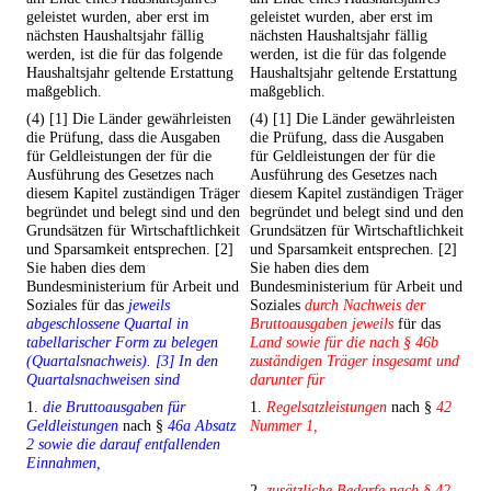
geleistet wurden, aber erst im
geleistet wurden, aber erst im
nächsten Haushaltsjahr fällig
nächsten Haushaltsjahr fällig
werden, ist die für das folgende
werden, ist die für das folgende
Haushaltsjahr geltende Erstattung
Haushaltsjahr geltende Erstattung
maßgeblich.
maßgeblich.
(4) [1] Die Länder gewährleisten
(4) [1] Die Länder gewährleisten
die Prüfung, dass die Ausgaben
die Prüfung, dass die Ausgaben
für Geldleistungen der für die
für Geldleistungen der für die
Ausführung des Gesetzes nach
Ausführung des Gesetzes nach
diesem Kapitel zuständigen Träger
diesem Kapitel zuständigen Träger
begründet und belegt sind und den
begründet und belegt sind und den
Grundsätzen für Wirtschaftlichkeit
Grundsätzen für Wirtschaftlichkeit
und Sparsamkeit entsprechen. [2]
und Sparsamkeit entsprechen. [2]
Sie haben dies dem
Sie haben dies dem
Bundesministerium für Arbeit und
Bundesministerium für Arbeit und
Soziales für das
jeweils
Soziales
durch Nachweis der
abgeschlossene Quartal in
Bruttoausgaben jeweils
für das
tabellarischer Form zu belegen
Land sowie für die nach § 46b
(Quartalsnachweis). [3] In den
zuständigen Träger insgesamt und
Quartalsnachweisen sind
darunter für
1.
die Bruttoausgaben für
1.
Regelsatzleistungen
nach §
42
Geldleistungen
nach §
46a Absatz
Nummer 1,
2 sowie die darauf entfallenden
Einnahmen,
2.
zusätzliche Bedarfe nach § 42