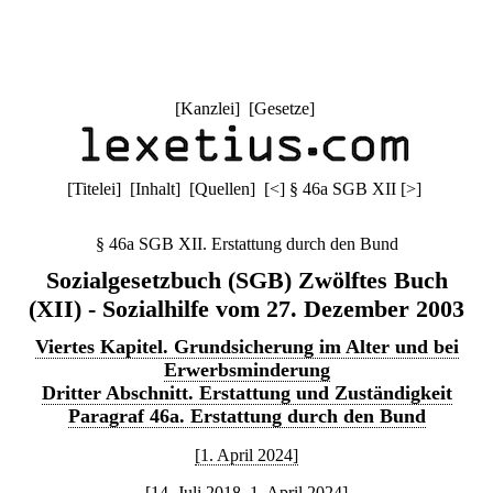
[
Kanzlei
] [
Gesetze
]
[
Titelei
] [
Inhalt
] [
Quellen
]
[
<
]
§ 46a SGB XII
[
>
]
§ 46a SGB XII. Erstattung durch den Bund
Sozialgesetzbuch (SGB) Zwölftes Buch
(XII) - Sozialhilfe vom 27. Dezember 2003
Viertes Kapitel. Grundsicherung im Alter und bei
Erwerbsminderung
Dritter Abschnitt. Erstattung und Zuständigkeit
Paragraf 46a. Erstattung durch den Bund
[1. April 2024]
[14. Juli 2018–1. April 2024]