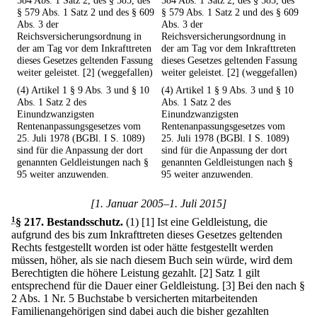
584 Abs. 1 Satz 2, des § 585, des
584 Abs. 1 Satz 2, des § 585, des
§ 579 Abs. 1 Satz 2 und des § 609
§ 579 Abs. 1 Satz 2 und des § 609
Abs. 3 der
Abs. 3 der
Reichsversicherungsordnung in
Reichsversicherungsordnung in
der am Tag vor dem Inkrafttreten
der am Tag vor dem Inkrafttreten
dieses Gesetzes geltenden Fassung
dieses Gesetzes geltenden Fassung
weiter geleistet. [2] (weggefallen)
weiter geleistet. [2] (weggefallen)
(4) Artikel 1 § 9 Abs. 3 und § 10
(4) Artikel 1 § 9 Abs. 3 und § 10
Abs. 1 Satz 2 des
Abs. 1 Satz 2 des
Einundzwanzigsten
Einundzwanzigsten
Rentenanpassungsgesetzes vom
Rentenanpassungsgesetzes vom
25. Juli 1978 (BGBl. I S. 1089)
25. Juli 1978 (BGBl. I S. 1089)
sind für die Anpassung der dort
sind für die Anpassung der dort
genannten Geldleistungen nach §
genannten Geldleistungen nach §
95 weiter anzuwenden.
95 weiter anzuwenden.
[1. Januar 2005–1. Juli 2015]
1
§ 217
.
Bestandsschutz.
(1)
[1] Ist eine Geldleistung, die
aufgrund des bis zum Inkrafttreten dieses Gesetzes geltenden
Rechts festgestellt worden ist oder hätte festgestellt werden
müssen, höher, als sie nach diesem Buch sein würde, wird dem
Berechtigten die höhere Leistung gezahlt.
[2] Satz 1 gilt
entsprechend für die Dauer einer Geldleistung.
[3] Bei den nach §
2 Abs. 1 Nr. 5 Buchstabe b versicherten mitarbeitenden
Familienangehörigen sind dabei auch die bisher gezahlten