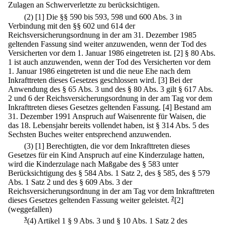
Zulagen an Schwerverletzte zu berücksichtigen.
(2)
[1] Die §§ 590 bis 593, 598 und 600 Abs. 3 in
Verbindung mit den §§ 602 und 614 der
Reichsversicherungsordnung in der am 31. Dezember 1985
geltenden Fassung sind weiter anzuwenden, wenn der Tod des
Versicherten vor dem 1. Januar 1986 eingetreten ist.
[2] § 80 Abs.
1 ist auch anzuwenden, wenn der Tod des Versicherten vor dem
1. Januar 1986 eingetreten ist und die neue Ehe nach dem
Inkrafttreten dieses Gesetzes geschlossen wird.
[3] Bei der
Anwendung des § 65 Abs. 3 und des § 80 Abs. 3 gilt § 617 Abs.
2 und 6 der Reichsversicherungsordnung in der am Tag vor dem
Inkrafttreten dieses Gesetzes geltenden Fassung.
[4] Bestand am
31. Dezember 1991 Anspruch auf Waisenrente für Waisen, die
das 18. Lebensjahr bereits vollendet haben, ist § 314 Abs. 5 des
Sechsten Buches weiter entsprechend anzuwenden.
(3)
[1] Berechtigten, die vor dem Inkrafttreten dieses
Gesetzes für ein Kind Anspruch auf eine Kinderzulage hatten,
wird die Kinderzulage nach Maßgabe des § 583 unter
Berücksichtigung des § 584 Abs. 1 Satz 2, des § 585, des § 579
Abs. 1 Satz 2 und des § 609 Abs. 3 der
Reichsversicherungsordnung in der am Tag vor dem Inkrafttreten
dieses Gesetzes geltenden Fassung weiter geleistet.
2
[2]
(weggefallen)
3
(4) Artikel 1 § 9 Abs. 3 und § 10 Abs. 1 Satz 2 des