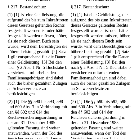
§ 217. Bestandsschutz
§ 217. Bestandsschutz
(1) [1] Ist eine Geldleistung, die
(1) [1] Ist eine Geldleistung, die
aufgrund des bis zum Inkrafttreten
aufgrund des bis zum Inkrafttreten
dieses Gesetzes geltenden Rechts
dieses Gesetzes geltenden Rechts
festgestellt worden ist oder hätte
festgestellt worden ist oder hätte
festgestellt werden müssen, höher,
festgestellt werden müssen, höher,
als sie nach diesem Buch sein
als sie nach diesem Buch sein
würde, wird dem Berechtigten die
würde, wird dem Berechtigten die
höhere Leistung gezahlt. [2] Satz
höhere Leistung gezahlt. [2] Satz
1 gilt entsprechend für die Dauer
1 gilt entsprechend für die Dauer
einer Geldleistung. [3] Bei den
einer Geldleistung. [3] Bei den
nach § 2 Abs. 1 Nr. 5 Buchstabe b
nach § 2 Abs. 1 Nr. 5 Buchstabe b
versicherten mitarbeitenden
versicherten mitarbeitenden
Familienangehörigen sind dabei
Familienangehörigen sind dabei
auch die bisher gezahlten Zulagen
auch die bisher gezahlten Zulagen
an Schwerverletzte zu
an Schwerverletzte zu
berücksichtigen.
berücksichtigen.
(2) [1] Die §§ 590 bis 593, 598
(2) [1] Die §§ 590 bis 593, 598
und 600 Abs. 3 in Verbindung mit
und 600 Abs. 3 in Verbindung mit
den §§ 602 und 614 der
den §§ 602 und 614 der
Reichsversicherungsordnung in
Reichsversicherungsordnung in
der am 31. Dezember 1985
der am 31. Dezember 1985
geltenden Fassung sind weiter
geltenden Fassung sind weiter
anzuwenden, wenn der Tod des
anzuwenden, wenn der Tod des
Versicherten vor dem 1. Januar
Versicherten vor dem 1. Januar