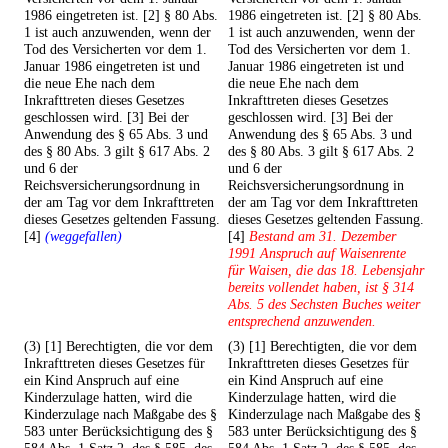
1986 eingetreten ist. [2] § 80 Abs.
1986 eingetreten ist. [2] § 80 Abs.
1 ist auch anzuwenden, wenn der
1 ist auch anzuwenden, wenn der
Tod des Versicherten vor dem 1.
Tod des Versicherten vor dem 1.
Januar 1986 eingetreten ist und
Januar 1986 eingetreten ist und
die neue Ehe nach dem
die neue Ehe nach dem
Inkrafttreten dieses Gesetzes
Inkrafttreten dieses Gesetzes
geschlossen wird. [3] Bei der
geschlossen wird. [3] Bei der
Anwendung des § 65 Abs. 3 und
Anwendung des § 65 Abs. 3 und
des § 80 Abs. 3 gilt § 617 Abs. 2
des § 80 Abs. 3 gilt § 617 Abs. 2
und 6 der
und 6 der
Reichsversicherungsordnung in
Reichsversicherungsordnung in
der am Tag vor dem Inkrafttreten
der am Tag vor dem Inkrafttreten
dieses Gesetzes geltenden Fassung.
dieses Gesetzes geltenden Fassung.
[4]
(weggefallen)
[4]
Bestand am 31. Dezember
1991 Anspruch auf Waisenrente
für Waisen, die das 18. Lebensjahr
bereits vollendet haben, ist § 314
Abs. 5 des Sechsten Buches weiter
entsprechend anzuwenden.
(3) [1] Berechtigten, die vor dem
(3) [1] Berechtigten, die vor dem
Inkrafttreten dieses Gesetzes für
Inkrafttreten dieses Gesetzes für
ein Kind Anspruch auf eine
ein Kind Anspruch auf eine
Kinderzulage hatten, wird die
Kinderzulage hatten, wird die
Kinderzulage nach Maßgabe des §
Kinderzulage nach Maßgabe des §
583 unter Berücksichtigung des §
583 unter Berücksichtigung des §