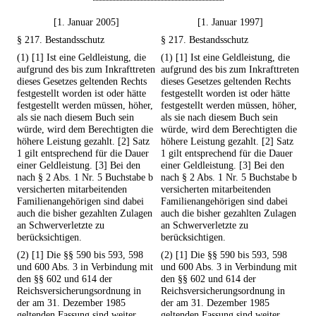
[1. Januar 2005]
[1. Januar 1997]
§ 217. Bestandsschutz
§ 217. Bestandsschutz
(1) [1] Ist eine Geldleistung, die
(1) [1] Ist eine Geldleistung, die
aufgrund des bis zum Inkrafttreten
aufgrund des bis zum Inkrafttreten
dieses Gesetzes geltenden Rechts
dieses Gesetzes geltenden Rechts
festgestellt worden ist oder hätte
festgestellt worden ist oder hätte
festgestellt werden müssen, höher,
festgestellt werden müssen, höher,
als sie nach diesem Buch sein
als sie nach diesem Buch sein
würde, wird dem Berechtigten die
würde, wird dem Berechtigten die
höhere Leistung gezahlt. [2] Satz
höhere Leistung gezahlt. [2] Satz
1 gilt entsprechend für die Dauer
1 gilt entsprechend für die Dauer
einer Geldleistung. [3] Bei den
einer Geldleistung. [3] Bei den
nach § 2 Abs. 1 Nr. 5 Buchstabe b
nach § 2 Abs. 1 Nr. 5 Buchstabe b
versicherten mitarbeitenden
versicherten mitarbeitenden
Familienangehörigen sind dabei
Familienangehörigen sind dabei
auch die bisher gezahlten Zulagen
auch die bisher gezahlten Zulagen
an Schwerverletzte zu
an Schwerverletzte zu
berücksichtigen.
berücksichtigen.
(2) [1] Die §§ 590 bis 593, 598
(2) [1] Die §§ 590 bis 593, 598
und 600 Abs. 3 in Verbindung mit
und 600 Abs. 3 in Verbindung mit
den §§ 602 und 614 der
den §§ 602 und 614 der
Reichsversicherungsordnung in
Reichsversicherungsordnung in
der am 31. Dezember 1985
der am 31. Dezember 1985
geltenden Fassung sind weiter
geltenden Fassung sind weiter