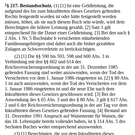
1
§ 217
.
Bestandsschutz.
(1)
[1] Ist eine Geldleistung, die
aufgrund des bis zum Inkrafttreten dieses Gesetzes geltenden
Rechts festgestellt worden ist oder hätte festgestellt werden
müssen, höher, als sie nach diesem Buch sein würde, wird dem
Berechtigten die höhere Leistung gezahlt.
[2] Satz 1 gilt
entsprechend für die Dauer einer Geldleistung.
[3] Bei den nach §
2 Abs. 1 Nr. 5 Buchstabe b versicherten mitarbeitenden
Familienangehörigen sind dabei auch die bisher gezahlten
Zulagen an Schwerverletzte zu berücksichtigen.
(2)
[1] Die §§ 590 bis 593, 598 und 600 Abs. 3 in
Verbindung mit den §§ 602 und 614 der
Reichsversicherungsordnung in der am 31. Dezember 1985
geltenden Fassung sind weiter anzuwenden, wenn der Tod des
Versicherten vor dem 1. Januar 1986 eingetreten ist.
[2] § 80 Abs.
1 ist auch anzuwenden, wenn der Tod des Versicherten vor dem
1. Januar 1986 eingetreten ist und die neue Ehe nach dem
Inkrafttreten dieses Gesetzes geschlossen wird.
[3] Bei der
Anwendung des § 65 Abs. 3 und des § 80 Abs. 3 gilt § 617 Abs.
2 und 6 der Reichsversicherungsordnung in der am Tag vor dem
Inkrafttreten dieses Gesetzes geltenden Fassung.
[4] Bestand am
31. Dezember 1991 Anspruch auf Waisenrente für Waisen, die
das 18. Lebensjahr bereits vollendet haben, ist § 314 Abs. 5 des
Sechsten Buches weiter entsprechend anzuwenden.
(3)
[1] Berechtigten, die vor dem Inkrafttreten dieses