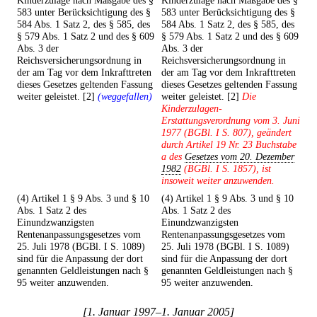
Kinderzulage nach Maßgabe des §
Kinderzulage nach Maßgabe des §
583 unter Berücksichtigung des §
583 unter Berücksichtigung des §
584 Abs. 1 Satz 2, des § 585, des
584 Abs. 1 Satz 2, des § 585, des
§ 579 Abs. 1 Satz 2 und des § 609
§ 579 Abs. 1 Satz 2 und des § 609
Abs. 3 der
Abs. 3 der
Reichsversicherungsordnung in
Reichsversicherungsordnung in
der am Tag vor dem Inkrafttreten
der am Tag vor dem Inkrafttreten
dieses Gesetzes geltenden Fassung
dieses Gesetzes geltenden Fassung
weiter geleistet. [2]
(weggefallen)
weiter geleistet. [2]
Die
Kinderzulagen-
Erstattungsverordnung vom 3. Juni
1977 (BGBl. I S. 807), geändert
durch Artikel 19 Nr. 23 Buchstabe
a des
Gesetzes vom 20. Dezember
1982
(BGBl. I S. 1857), ist
insoweit weiter anzuwenden.
(4) Artikel 1 § 9 Abs. 3 und § 10
(4) Artikel 1 § 9 Abs. 3 und § 10
Abs. 1 Satz 2 des
Abs. 1 Satz 2 des
Einundzwanzigsten
Einundzwanzigsten
Rentenanpassungsgesetzes vom
Rentenanpassungsgesetzes vom
25. Juli 1978 (BGBl. I S. 1089)
25. Juli 1978 (BGBl. I S. 1089)
sind für die Anpassung der dort
sind für die Anpassung der dort
genannten Geldleistungen nach §
genannten Geldleistungen nach §
95 weiter anzuwenden.
95 weiter anzuwenden.
[1. Januar 1997–1. Januar 2005]