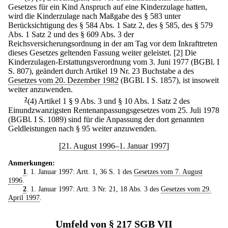
Gesetzes für ein Kind Anspruch auf eine Kinderzulage hatten,
wird die Kinderzulage nach Maßgabe des § 583 unter
Berücksichtigung des § 584 Abs. 1 Satz 2, des § 585, des § 579
Abs. 1 Satz 2 und des § 609 Abs. 3 der
Reichsversicherungsordnung in der am Tag vor dem Inkrafttreten
dieses Gesetzes geltenden Fassung weiter geleistet.
[2] Die
Kinderzulagen-Erstattungsverordnung vom 3. Juni 1977 (BGBl. I
S. 807), geändert durch Artikel 19 Nr. 23 Buchstabe a des
Gesetzes vom 20. Dezember 1982
(BGBl. I S. 1857), ist insoweit
weiter anzuwenden.
2
(4) Artikel 1 § 9 Abs. 3 und § 10 Abs. 1 Satz 2 des
Einundzwanzigsten Rentenanpassungsgesetzes vom 25. Juli 1978
(BGBl. I S. 1089) sind für die Anpassung der dort genannten
Geldleistungen nach § 95 weiter anzuwenden.
[21. August 1996–1. Januar 1997]
Anmerkungen:
1
. 1. Januar 1997: Artt. 1, 36 S. 1 des
Gesetzes vom 7. August
1996
.
2
. 1. Januar 1997: Artt. 3 Nr. 21, 18 Abs. 3 des
Gesetzes vom 29.
April 1997
.
Umfeld von § 217 SGB VII