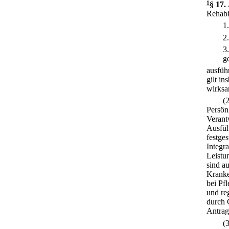
1
§ 17
.
Rehabi
1
2
3
g
ausfüh
gilt i
wirksa
(
Persön
Verant
Ausfüh
festges
Integra
Leistu
sind a
Kranke
bei Pfl
und re
durch 
Antrag
(