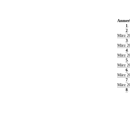
Anmer
1
.
2
.
März 2
3
.
März 2
4
.
März 2
5
.
März 2
6
.
März 2
7
.
März 2
8
.