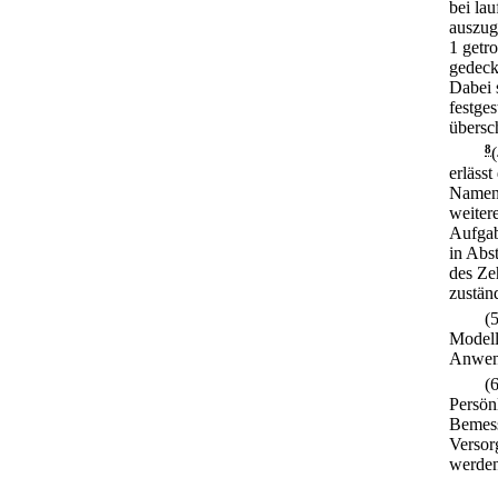
bei la
auszug
1 getro
gedeck
Dabei 
festge
übersch
8
erlässt
Namen 
weiter
Aufgab
in Abs
des Ze
zustän
(
Modell
Anwend
(
Persön
Bemess
Versor
werden