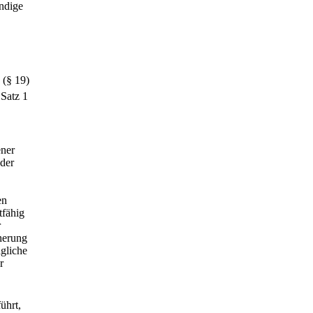
ändige
 (§ 19)
 Satz 1
ener
 der
en
tfähig
r
herung
ägliche
r
ührt,