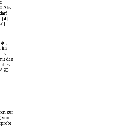
e
10 Abs.
darf
.
[4]
ell
ger,
d im
das
mit den
 dies
 § 93
r
ren zur
g von
rprobt