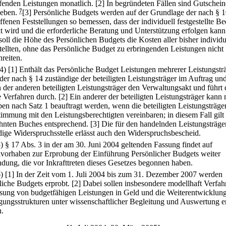
ufenden Leistungen monatlich.
[2] In begründeten Fällen sind Gutschein
eben.
7
[3] Persönliche Budgets werden auf der Grundlage der nach § 
ffenen Feststellungen so bemessen, dass der individuell festgestellte Be
t wird und die erforderliche Beratung und Unterstützung erfolgen kann
soll die Höhe des Persönlichen Budgets die Kosten aller bisher individu
stellten, ohne das Persönliche Budget zu erbringenden Leistungen nicht
reiten.
(4)
[1] Enthält das Persönliche Budget Leistungen mehrerer Leistungsträ
 der nach § 14 zuständige der beteiligten Leistungsträger im Auftrag un
der anderen beteiligten Leistungsträger den Verwaltungsakt und führt 
e Verfahren durch.
[2] Ein anderer der beteiligten Leistungsträger kann 
en nach Satz 1 beauftragt werden, wenn die beteiligten Leistungsträger
timmung mit den Leistungsberechtigten vereinbaren; in diesem Fall gilt
hnten Buches entsprechend.
[3] Die für den handelnden Leistungsträge
dige Widerspruchsstelle erlässt auch den Widerspruchsbescheid.
5) § 17 Abs. 3 in der am 30. Juni 2004 geltenden Fassung findet auf
vorhaben zur Erprobung der Einführung Persönlicher Budgets weiter
ung, die vor Inkrafttreten dieses Gesetzes begonnen haben.
6)
[1] In der Zeit vom 1. Juli 2004 bis zum 31. Dezember 2007 werden
liche Budgets erprobt.
[2] Dabei sollen insbesondere modellhaft Verfah
ung von budgetfähigen Leistungen in Geld und die Weiterentwicklun
gungsstrukturen unter wissenschaftlicher Begleitung und Auswertung e
.