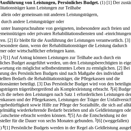
Ausführung von Leistungen, Persönliches Budget.
(1)
[1] Der zust
litationsträger kann Leistungen zur Teilhabe
.
allein oder gemeinsam mit anderen Leistungsträgern,
.
durch andere Leistungsträger oder
.
unter Inanspruchnahme von geeigneten, insbesondere auch freien und
emeinnützigen oder privaten Rehabilitationsdiensten und -einrichtungen
ren.
[2] Er bleibt für die Ausführung der Leistungen verantwortlich.
[3]
nsbesondere dann, wenn der Rehabilitationsträger die Leistung dadurch
mer oder wirtschaftlicher erbringen kann.
2)
2
[1] Auf Antrag können Leistungen zur Teilhabe auch durch ein
liches Budget ausgeführt werden, um den Leistungsberechtigten in eig
wortung ein möglichst selbstbestimmtes Leben zu ermöglichen.
[2] Bei
rung des Persönlichen Budgets sind nach Maßgabe des individuell
tellten Bedarfs die Rehabilitationsträger, die Pflegekassen und die
tionsämter beteiligt.
[3] Das Persönliche Budget wird von den beteiligt
ngsträgern trägerübergreifend als Komplexleistung erbracht.
3
[4] Budge
uch die neben den Leistungen nach Satz 1 erforderlichen Leistungen de
nkassen und der Pflegekassen, Leistungen der Träger der Unfallversic
egebedürftigkeit sowie Hilfe zur Pflege der Sozialhilfe, die sich auf allt
gelmäßig wiederkehrende Bedarfe beziehen und als Geldleistungen ode
Gutscheine erbracht werden können.
4
[5] An die Entscheidung ist der
steller für die Dauer von sechs Monaten gebunden.
5
[6] (weggefallen)
3)
6
[1] Persönliche Budgets werden in der Regel als Geldleistung ausgef