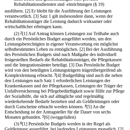
Rehabilitationsdiensten und -einrichtungen (§ 19)
ausführen.
[2] Er bleibt für die Ausführung der Leistungen
verantwortlich.
[3] Satz 1 gilt insbesondere dann, wenn der
Rehabilitationsträger die Leistung dadurch wirksamer oder
wirtschaftlicher erbringen kann.
(2)
2
[1] Auf Antrag können Leistungen zur Teilhabe auch
durch ein Persönliches Budget ausgeführt werden, um den
Leistungsberechtigten in eigener Verantwortung ein möglichst
selbstbestimmtes Leben zu ermöglichen.
[2] Bei der Ausführung
des Persönlichen Budgets sind nach Maßgabe des individuell
festgestellten Bedarfs die Rehabilitationsträger, die Pflegekassen
und die Integrationsämter beteiligt.
[3] Das Persönliche Budget
wird von den beteiligten Leistungsträgern trägerübergreifend als
Komplexleistung erbracht.
3
[4] Budgetfähig sind auch die neben
den Leistungen nach Satz 1 erforderlichen Leistungen der
Krankenkassen und der Pflegekassen, Leistungen der Träger der
Unfallversicherung bei Pflegebedürftigkeit sowie Hilfe zur Pflege
der Sozialhilfe, die sich auf alltägliche und regelmäßig
wiederkehrende Bedarfe beziehen und als Geldleistungen oder
durch Gutscheine erbracht werden können.
4
[5] An die
Entscheidung ist der Antragsteller für die Dauer von sechs
Monaten gebunden.
5
[6] (weggefallen)
(3)
6
[1] Persönliche Budgets werden in der Regel als
Geldleistung ausgeführt, bei laufenden Leistungen monatlich.
[2]