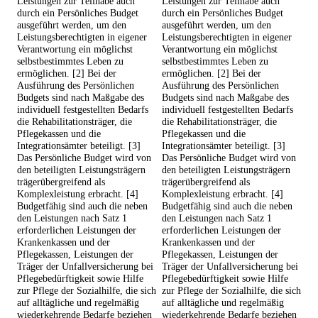
Leistungen zur Teilhabe auch
Leistungen zur Teilhabe auch
durch ein Persönliches Budget
durch ein Persönliches Budget
ausgeführt werden, um den
ausgeführt werden, um den
Leistungsberechtigten in eigener
Leistungsberechtigten in eigener
Verantwortung ein möglichst
Verantwortung ein möglichst
selbstbestimmtes Leben zu
selbstbestimmtes Leben zu
ermöglichen. [2] Bei der
ermöglichen. [2] Bei der
Ausführung des Persönlichen
Ausführung des Persönlichen
Budgets sind nach Maßgabe des
Budgets sind nach Maßgabe des
individuell festgestellten Bedarfs
individuell festgestellten Bedarfs
die Rehabilitationsträger, die
die Rehabilitationsträger, die
Pflegekassen und die
Pflegekassen und die
Integrationsämter beteiligt. [3]
Integrationsämter beteiligt. [3]
Das Persönliche Budget wird von
Das Persönliche Budget wird von
den beteiligten Leistungsträgern
den beteiligten Leistungsträgern
trägerübergreifend als
trägerübergreifend als
Komplexleistung erbracht. [4]
Komplexleistung erbracht. [4]
Budgetfähig sind auch die neben
Budgetfähig sind auch die neben
den Leistungen nach Satz 1
den Leistungen nach Satz 1
erforderlichen Leistungen der
erforderlichen Leistungen der
Krankenkassen und der
Krankenkassen und der
Pflegekassen, Leistungen der
Pflegekassen, Leistungen der
Träger der Unfallversicherung bei
Träger der Unfallversicherung bei
Pflegebedürftigkeit sowie Hilfe
Pflegebedürftigkeit sowie Hilfe
zur Pflege der Sozialhilfe, die sich
zur Pflege der Sozialhilfe, die sich
auf alltägliche und regelmäßig
auf alltägliche und regelmäßig
wiederkehrende Bedarfe beziehen
wiederkehrende Bedarfe beziehen