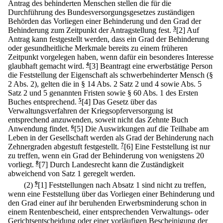
Antrag des behinderten Menschen stellen die für die
Durchführung des Bundesversorgungsgesetzes zuständigen
Behörden das Vorliegen einer Behinderung und den Grad der
Behinderung zum Zeitpunkt der Antragstellung fest.
3
[2] Auf
Antrag kann festgestellt werden, dass ein Grad der Behinderung
oder gesundheitliche Merkmale bereits zu einem früheren
Zeitpunkt vorgelegen haben, wenn dafür ein besonderes Interesse
glaubhaft gemacht wird.
4
[3] Beantragt eine erwerbstätige Person
die Feststellung der Eigenschaft als schwerbehinderter Mensch (§
2 Abs. 2), gelten die in § 14 Abs. 2 Satz 2 und 4 sowie Abs. 5
Satz 2 und 5 genannten Fristen sowie § 60 Abs. 1 des Ersten
Buches entsprechend.
5
[4] Das Gesetz über das
Verwaltungsverfahren der Kriegsopferversorgung ist
entsprechend anzuwenden, soweit nicht das Zehnte Buch
Anwendung findet.
6
[5] Die Auswirkungen auf die Teilhabe am
Leben in der Gesellschaft werden als Grad der Behinderung nach
Zehnergraden abgestuft festgestellt.
7
[6] Eine Feststellung ist nur
zu treffen, wenn ein Grad der Behinderung von wenigstens 20
vorliegt.
8
[7] Durch Landesrecht kann die Zuständigkeit
abweichend von Satz 1 geregelt werden.
(2)
9
[1] Feststellungen nach Absatz 1 sind nicht zu treffen,
wenn eine Feststellung über das Vorliegen einer Behinderung und
den Grad einer auf ihr beruhenden Erwerbsminderung schon in
einem Rentenbescheid, einer entsprechenden Verwaltungs- oder
Gerichtsentscheidung oder einer vorläufigen Bescheinigung der