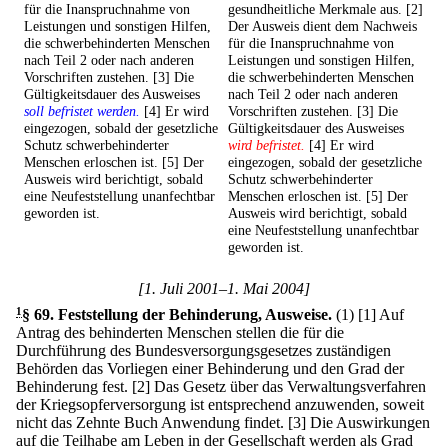
für die Inanspruchnahme von
gesundheitliche Merkmale aus. [2]
Leistungen und sonstigen Hilfen,
Der Ausweis dient dem Nachweis
die schwerbehinderten Menschen
für die Inanspruchnahme von
nach Teil 2 oder nach anderen
Leistungen und sonstigen Hilfen,
Vorschriften zustehen. [3] Die
die schwerbehinderten Menschen
Gültigkeitsdauer des Ausweises
nach Teil 2 oder nach anderen
soll befristet werden.
[4] Er wird
Vorschriften zustehen. [3] Die
eingezogen, sobald der gesetzliche
Gültigkeitsdauer des Ausweises
Schutz schwerbehinderter
wird befristet.
[4] Er wird
Menschen erloschen ist. [5] Der
eingezogen, sobald der gesetzliche
Ausweis wird berichtigt, sobald
Schutz schwerbehinderter
eine Neufeststellung unanfechtbar
Menschen erloschen ist. [5] Der
geworden ist.
Ausweis wird berichtigt, sobald
eine Neufeststellung unanfechtbar
geworden ist.
[1. Juli 2001–1. Mai 2004]
1
§ 69
.
Feststellung der Behinderung, Ausweise.
(1)
[1] Auf
Antrag des behinderten Menschen stellen die für die
Durchführung des Bundesversorgungsgesetzes zuständigen
Behörden das Vorliegen einer Behinderung und den Grad der
Behinderung fest.
[2] Das Gesetz über das Verwaltungsverfahren
der Kriegsopferversorgung ist entsprechend anzuwenden, soweit
nicht das Zehnte Buch Anwendung findet.
[3] Die Auswirkungen
auf die Teilhabe am Leben in der Gesellschaft werden als Grad