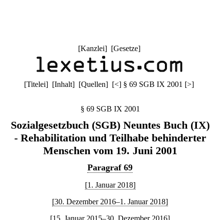
[
Kanzlei
] [
Gesetze
]
[
Titelei
] [
Inhalt
] [
Quellen
]
[
<
]
§ 69 SGB IX 2001
[
>
]
§ 69 SGB IX 2001
Sozialgesetzbuch (SGB) Neuntes Buch (IX)
- Rehabilitation und Teilhabe behinderter
Menschen vom 19. Juni 2001
Paragraf 69
[1. Januar 2018]
[30. Dezember 2016–1. Januar 2018]
[15. Januar 2015–30. Dezember 2016]