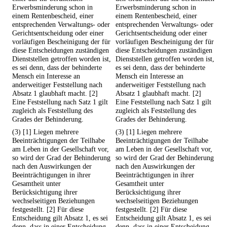
Erwerbsminderung schon in
Erwerbsminderung schon in
einem Rentenbescheid, einer
einem Rentenbescheid, einer
entsprechenden Verwaltungs- oder
entsprechenden Verwaltungs- oder
Gerichtsentscheidung oder einer
Gerichtsentscheidung oder einer
vorläufigen Bescheinigung der für
vorläufigen Bescheinigung der für
diese Entscheidungen zuständigen
diese Entscheidungen zuständigen
Dienststellen getroffen worden ist,
Dienststellen getroffen worden ist,
es sei denn, dass der behinderte
es sei denn, dass der behinderte
Mensch ein Interesse an
Mensch ein Interesse an
anderweitiger Feststellung nach
anderweitiger Feststellung nach
Absatz 1 glaubhaft macht. [2]
Absatz 1 glaubhaft macht. [2]
Eine Feststellung nach Satz 1 gilt
Eine Feststellung nach Satz 1 gilt
zugleich als Feststellung des
zugleich als Feststellung des
Grades der Behinderung.
Grades der Behinderung.
(3) [1] Liegen mehrere
(3) [1] Liegen mehrere
Beeinträchtigungen der Teilhabe
Beeinträchtigungen der Teilhabe
am Leben in der Gesellschaft vor,
am Leben in der Gesellschaft vor,
so wird der Grad der Behinderung
so wird der Grad der Behinderung
nach den Auswirkungen der
nach den Auswirkungen der
Beeinträchtigungen in ihrer
Beeinträchtigungen in ihrer
Gesamtheit unter
Gesamtheit unter
Berücksichtigung ihrer
Berücksichtigung ihrer
wechselseitigen Beziehungen
wechselseitigen Beziehungen
festgestellt. [2] Für diese
festgestellt. [2] Für diese
Entscheidung gilt Absatz 1, es sei
Entscheidung gilt Absatz 1, es sei
denn, dass in einer Entscheidung
denn, dass in einer Entscheidung