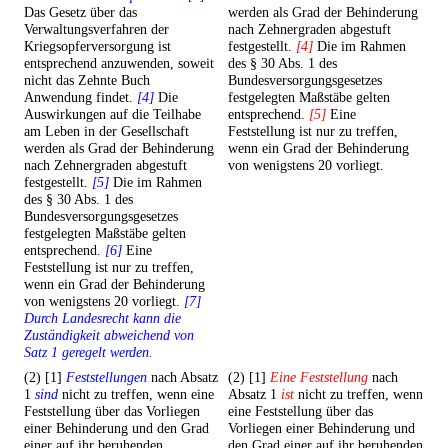
Das Gesetz über das
werden als Grad der Behinderung
Verwaltungsverfahren der
nach Zehnergraden abgestuft
Kriegsopferversorgung ist
festgestellt.
[4]
Die im Rahmen
entsprechend anzuwenden, soweit
des § 30 Abs. 1 des
nicht das Zehnte Buch
Bundesversorgungsgesetzes
Anwendung findet.
[4]
Die
festgelegten Maßstäbe gelten
Auswirkungen auf die Teilhabe
entsprechend.
[5]
Eine
am Leben in der Gesellschaft
Feststellung ist nur zu treffen,
werden als Grad der Behinderung
wenn ein Grad der Behinderung
nach Zehnergraden abgestuft
von wenigstens 20 vorliegt.
festgestellt.
[5]
Die im Rahmen
des § 30 Abs. 1 des
Bundesversorgungsgesetzes
festgelegten Maßstäbe gelten
entsprechend.
[6]
Eine
Feststellung ist nur zu treffen,
wenn ein Grad der Behinderung
von wenigstens 20 vorliegt.
[7]
Durch Landesrecht kann die
Zuständigkeit abweichend von
Satz 1 geregelt werden.
(2) [1]
Feststellungen
nach Absatz
(2) [1]
Eine Feststellung
nach
1
sind
nicht zu treffen, wenn eine
Absatz 1
ist
nicht zu treffen, wenn
Feststellung über das Vorliegen
eine Feststellung über das
einer Behinderung und den Grad
Vorliegen einer Behinderung und
einer auf ihr beruhenden
den Grad einer auf ihr beruhenden