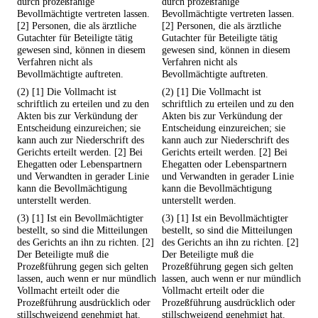
durch prozeßfähige
durch prozeßfähige
Bevollmächtigte vertreten lassen.
Bevollmächtigte vertreten lassen.
[2] Personen, die als ärztliche
[2] Personen, die als ärztliche
Gutachter für Beteiligte tätig
Gutachter für Beteiligte tätig
gewesen sind, können in diesem
gewesen sind, können in diesem
Verfahren nicht als
Verfahren nicht als
Bevollmächtigte auftreten.
Bevollmächtigte auftreten.
(2) [1] Die Vollmacht ist
(2) [1] Die Vollmacht ist
schriftlich zu erteilen und zu den
schriftlich zu erteilen und zu den
Akten bis zur Verkündung der
Akten bis zur Verkündung der
Entscheidung einzureichen; sie
Entscheidung einzureichen; sie
kann auch zur Niederschrift des
kann auch zur Niederschrift des
Gerichts erteilt werden. [2] Bei
Gerichts erteilt werden. [2] Bei
Ehegatten oder Lebenspartnern
Ehegatten oder Lebenspartnern
und Verwandten in gerader Linie
und Verwandten in gerader Linie
kann die Bevollmächtigung
kann die Bevollmächtigung
unterstellt werden.
unterstellt werden.
(3) [1] Ist ein Bevollmächtigter
(3) [1] Ist ein Bevollmächtigter
bestellt, so sind die Mitteilungen
bestellt, so sind die Mitteilungen
des Gerichts an ihn zu richten. [2]
des Gerichts an ihn zu richten. [2]
Der Beteiligte muß die
Der Beteiligte muß die
Prozeßführung gegen sich gelten
Prozeßführung gegen sich gelten
lassen, auch wenn er nur mündlich
lassen, auch wenn er nur mündlich
Vollmacht erteilt oder die
Vollmacht erteilt oder die
Prozeßführung ausdrücklich oder
Prozeßführung ausdrücklich oder
stillschweigend genehmigt hat.
stillschweigend genehmigt hat.