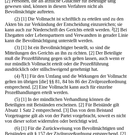
[2] Personen, die als ärztliche Gutachter für Beteiligte tätig
gewesen sind, können in diesem Verfahren nicht als
Bevollmächtigte auftreten.
(2)
[1] Die Vollmacht ist schriftlich zu erteilen und zu den
Akten bis zur Verkündung der Entscheidung einzureichen; sie
kann auch zur Niederschrift des Gerichts erteilt werden.
2
[2] Bei
Ehegatten oder Lebenspartnern und Verwandten in gerader Linie
kann die Bevollmächtigung unterstellt werden.
(3)
[1] Ist ein Bevollmächtigter bestellt, so sind die
Mitteilungen des Gerichts an ihn zu richten.
[2] Der Beteiligte
muß die Prozeßführung gegen sich gelten lassen, auch wenn er
nur mündlich Vollmacht erteilt oder die Prozeßführung
ausdrücklich oder stillschweigend genehmigt hat.
(4)
3
[1] Für den Umfang und die Wirkungen der Vollmacht
gelten im übrigen [die] §§ 81, 84 bis 86 der Zivilprozeßordnung
entsprechend.
[2] Eine Vollmacht kann auch für einzelne
Prozeßhandlungen erteilt werden.
(5)
[1] In der mündlichen Verhandlung können die
Beteiligten mit Beiständen erscheinen.
[2] Für Beistände gilt
Absatz 1 Satz 2 entsprechend.
[3] Das von dem Beistand
Vorgetragene gilt als von der Partei vorgebracht, soweit es nicht
von dieser sofort widerrufen oder berichtigt wird.
(6)
[1] Für die Zurückweisung von Bevollmächtigten und
Beiständen gilt § 157 der Zivilprozeßordnung entsprechend.
[2]