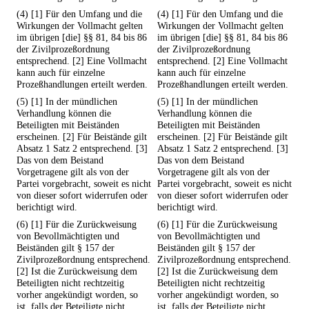
(4) [1] Für den Umfang und die
(4) [1] Für den Umfang und die
Wirkungen der Vollmacht gelten
Wirkungen der Vollmacht gelten
im übrigen [die] §§ 81, 84 bis 86
im übrigen [die] §§ 81, 84 bis 86
der Zivilprozeßordnung
der Zivilprozeßordnung
entsprechend. [2] Eine Vollmacht
entsprechend. [2] Eine Vollmacht
kann auch für einzelne
kann auch für einzelne
Prozeßhandlungen erteilt werden.
Prozeßhandlungen erteilt werden.
(5) [1] In der mündlichen
(5) [1] In der mündlichen
Verhandlung können die
Verhandlung können die
Beteiligten mit Beiständen
Beteiligten mit Beiständen
erscheinen. [2] Für Beistände gilt
erscheinen. [2] Für Beistände gilt
Absatz 1 Satz 2 entsprechend. [3]
Absatz 1 Satz 2 entsprechend. [3]
Das von dem Beistand
Das von dem Beistand
Vorgetragene gilt als von der
Vorgetragene gilt als von der
Partei vorgebracht, soweit es nicht
Partei vorgebracht, soweit es nicht
von dieser sofort widerrufen oder
von dieser sofort widerrufen oder
berichtigt wird.
berichtigt wird.
(6) [1] Für die Zurückweisung
(6) [1] Für die Zurückweisung
von Bevollmächtigten und
von Bevollmächtigten und
Beiständen gilt § 157 der
Beiständen gilt § 157 der
Zivilprozeßordnung entsprechend.
Zivilprozeßordnung entsprechend.
[2] Ist die Zurückweisung dem
[2] Ist die Zurückweisung dem
Beteiligten nicht rechtzeitig
Beteiligten nicht rechtzeitig
vorher angekündigt worden, so
vorher angekündigt worden, so
ist, falls der Beteiligte nicht
ist, falls der Beteiligte nicht