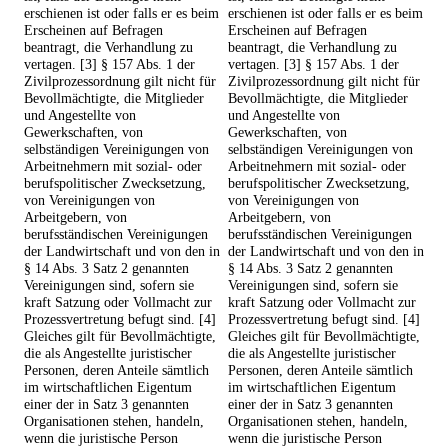
erschienen ist oder falls er es beim
erschienen ist oder falls er es beim
Erscheinen auf Befragen
Erscheinen auf Befragen
beantragt, die Verhandlung zu
beantragt, die Verhandlung zu
vertagen. [3] § 157 Abs. 1 der
vertagen. [3] § 157 Abs. 1 der
Zivilprozessordnung gilt nicht für
Zivilprozessordnung gilt nicht für
Bevollmächtigte, die Mitglieder
Bevollmächtigte, die Mitglieder
und Angestellte von
und Angestellte von
Gewerkschaften, von
Gewerkschaften, von
selbständigen Vereinigungen von
selbständigen Vereinigungen von
Arbeitnehmern mit sozial- oder
Arbeitnehmern mit sozial- oder
berufspolitischer Zwecksetzung,
berufspolitischer Zwecksetzung,
von Vereinigungen von
von Vereinigungen von
Arbeitgebern, von
Arbeitgebern, von
berufsständischen Vereinigungen
berufsständischen Vereinigungen
der Landwirtschaft und von den in
der Landwirtschaft und von den in
§ 14 Abs. 3 Satz 2 genannten
§ 14 Abs. 3 Satz 2 genannten
Vereinigungen sind, sofern sie
Vereinigungen sind, sofern sie
kraft Satzung oder Vollmacht zur
kraft Satzung oder Vollmacht zur
Prozessvertretung befugt sind. [4]
Prozessvertretung befugt sind. [4]
Gleiches gilt für Bevollmächtigte,
Gleiches gilt für Bevollmächtigte,
die als Angestellte juristischer
die als Angestellte juristischer
Personen, deren Anteile sämtlich
Personen, deren Anteile sämtlich
im wirtschaftlichen Eigentum
im wirtschaftlichen Eigentum
einer der in Satz 3 genannten
einer der in Satz 3 genannten
Organisationen stehen, handeln,
Organisationen stehen, handeln,
wenn die juristische Person
wenn die juristische Person