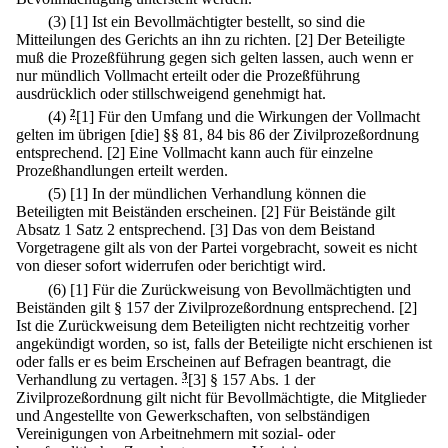
(3)
[1] Ist ein Bevollmächtigter bestellt, so sind die
Mitteilungen des Gerichts an ihn zu richten.
[2] Der Beteiligte
muß die Prozeßführung gegen sich gelten lassen, auch wenn er
nur mündlich Vollmacht erteilt oder die Prozeßführung
ausdrücklich oder stillschweigend genehmigt hat.
(4)
2
[1] Für den Umfang und die Wirkungen der Vollmacht
gelten im übrigen [die] §§ 81, 84 bis 86 der Zivilprozeßordnung
entsprechend.
[2] Eine Vollmacht kann auch für einzelne
Prozeßhandlungen erteilt werden.
(5)
[1] In der mündlichen Verhandlung können die
Beteiligten mit Beiständen erscheinen.
[2] Für Beistände gilt
Absatz 1 Satz 2 entsprechend.
[3] Das von dem Beistand
Vorgetragene gilt als von der Partei vorgebracht, soweit es nicht
von dieser sofort widerrufen oder berichtigt wird.
(6)
[1] Für die Zurückweisung von Bevollmächtigten und
Beiständen gilt § 157 der Zivilprozeßordnung entsprechend.
[2]
Ist die Zurückweisung dem Beteiligten nicht rechtzeitig vorher
angekündigt worden, so ist, falls der Beteiligte nicht erschienen ist
oder falls er es beim Erscheinen auf Befragen beantragt, die
Verhandlung zu vertagen.
3
[3] § 157 Abs. 1 der
Zivilprozeßordnung gilt nicht für Bevollmächtigte, die Mitglieder
und Angestellte von Gewerkschaften, von selbständigen
Vereinigungen von Arbeitnehmern mit sozial- oder