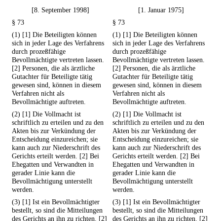
[8. September 1998]
[1. Januar 1975]
§ 73
§ 73
(1) [1] Die Beteiligten können
(1) [1] Die Beteiligten können
sich in jeder Lage des Verfahrens
sich in jeder Lage des Verfahrens
durch prozeßfähige
durch prozeßfähige
Bevollmächtigte vertreten lassen.
Bevollmächtigte vertreten lassen.
[2] Personen, die als ärztliche
[2] Personen, die als ärztliche
Gutachter für Beteiligte tätig
Gutachter für Beteiligte tätig
gewesen sind, können in diesem
gewesen sind, können in diesem
Verfahren nicht als
Verfahren nicht als
Bevollmächtigte auftreten.
Bevollmächtigte auftreten.
(2) [1] Die Vollmacht ist
(2) [1] Die Vollmacht ist
schriftlich zu erteilen und zu den
schriftlich zu erteilen und zu den
Akten bis zur Verkündung der
Akten bis zur Verkündung der
Entscheidung einzureichen; sie
Entscheidung einzureichen; sie
kann auch zur Niederschrift des
kann auch zur Niederschrift des
Gerichts erteilt werden. [2] Bei
Gerichts erteilt werden. [2] Bei
Ehegatten und Verwandten in
Ehegatten und Verwandten in
gerader Linie kann die
gerader Linie kann die
Bevollmächtigung unterstellt
Bevollmächtigung unterstellt
werden.
werden.
(3) [1] Ist ein Bevollmächtigter
(3) [1] Ist ein Bevollmächtigter
bestellt, so sind die Mitteilungen
bestellt, so sind die Mitteilungen
des Gerichts an ihn zu richten. [2]
des Gerichts an ihn zu richten. [2]