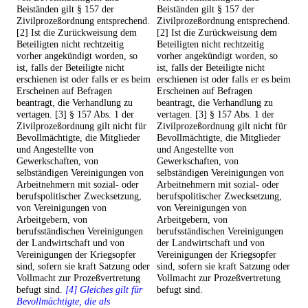
Beiständen gilt § 157 der
Beiständen gilt § 157 der
Zivilprozeßordnung entsprechend.
Zivilprozeßordnung entsprechend.
[2] Ist die Zurückweisung dem
[2] Ist die Zurückweisung dem
Beteiligten nicht rechtzeitig
Beteiligten nicht rechtzeitig
vorher angekündigt worden, so
vorher angekündigt worden, so
ist, falls der Beteiligte nicht
ist, falls der Beteiligte nicht
erschienen ist oder falls er es beim
erschienen ist oder falls er es beim
Erscheinen auf Befragen
Erscheinen auf Befragen
beantragt, die Verhandlung zu
beantragt, die Verhandlung zu
vertagen. [3] § 157 Abs. 1 der
vertagen. [3] § 157 Abs. 1 der
Zivilprozeßordnung gilt nicht für
Zivilprozeßordnung gilt nicht für
Bevollmächtigte, die Mitglieder
Bevollmächtigte, die Mitglieder
und Angestellte von
und Angestellte von
Gewerkschaften, von
Gewerkschaften, von
selbständigen Vereinigungen von
selbständigen Vereinigungen von
Arbeitnehmern mit sozial- oder
Arbeitnehmern mit sozial- oder
berufspolitischer Zwecksetzung,
berufspolitischer Zwecksetzung,
von Vereinigungen von
von Vereinigungen von
Arbeitgebern, von
Arbeitgebern, von
berufsständischen Vereinigungen
berufsständischen Vereinigungen
der Landwirtschaft und von
der Landwirtschaft und von
Vereinigungen der Kriegsopfer
Vereinigungen der Kriegsopfer
sind, sofern sie kraft Satzung oder
sind, sofern sie kraft Satzung oder
Vollmacht zur Prozeßvertretung
Vollmacht zur Prozeßvertretung
befugt sind.
[4] Gleiches gilt für
befugt sind.
Bevollmächtigte, die als