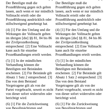
Der Beteiligte muß die
Der Beteiligte muß die
Prozeßführung gegen sich gelten
Prozeßführung gegen sich gelten
lassen, auch wenn er nur mündlich
lassen, auch wenn er nur mündlich
Vollmacht erteilt oder die
Vollmacht erteilt oder die
Prozeßführung ausdrücklich oder
Prozeßführung ausdrücklich oder
stillschweigend genehmigt hat.
stillschweigend genehmigt hat.
(4) [1] Für den Umfang und die
(4) [1] Für den Umfang und die
Wirkungen der Vollmacht gelten
Wirkungen der Vollmacht gelten
im übrigen [die] §§ 81, 84 bis 86
im übrigen [die] §§ 81, 84 bis 86
der Zivilprozeßordnung
der Zivilprozeßordnung
entsprechend. [2] Eine Vollmacht
entsprechend. [2] Eine Vollmacht
kann auch für einzelne
kann auch für einzelne
Prozeßhandlungen erteilt werden.
Prozeßhandlungen erteilt werden.
(5) [1] In der mündlichen
(5) [1] In der mündlichen
Verhandlung können die
Verhandlung können die
Beteiligten mit Beiständen
Beteiligten mit Beiständen
erscheinen. [2] Für Beistände gilt
erscheinen. [2] Für Beistände gilt
Absatz 1 Satz 2 entsprechend. [3]
Absatz 1 Satz 2 entsprechend. [3]
Das von dem Beistand
Das von dem Beistand
Vorgetragene gilt als von der
Vorgetragene gilt als von der
Partei vorgebracht, soweit es nicht
Partei vorgebracht, soweit es nicht
von dieser sofort widerrufen oder
von dieser sofort widerrufen oder
berichtigt wird.
berichtigt wird.
(6) [1] Für die Zurückweisung
(6) [1] Für die Zurückweisung
von Bevollmächtigten und
von Bevollmächtigten und