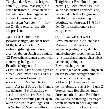
Tätigkeit der Bevollmächtigten
Tätigkeit der Bevollmächtigten
haftet. [3] Bevollmächtigte, die
haftet. [3] Bevollmächtigte, die
keine natürlichen Personen sind,
keine natürlichen Personen sind,
handeln durch ihre Organe und
handeln durch ihre Organe und
mit der Prozessvertretung
mit der Prozessvertretung
beauftragten Vertreter. [4] § 157
beauftragten Vertreter. [4] § 157
der Zivilprozessordnung gilt
der Zivilprozessordnung gilt
entsprechend.
entsprechend.
(3) [1] Das Gericht weist
(3) [1] Das Gericht weist
Bevollmächtigte, die nicht nach
Bevollmächtigte, die nicht nach
Maßgabe des Absatzes 2
Maßgabe des Absatzes 2
vertretungsbefugt sind, durch
vertretungsbefugt sind, durch
unanfechtbaren Beschluss zurück.
unanfechtbaren Beschluss zurück.
[2] Prozesshandlungen eines nicht
[2] Prozesshandlungen eines nicht
vertretungsbefugten
vertretungsbefugten
Bevollmächtigten und
Bevollmächtigten und
Zustellungen oder Mitteilungen an
Zustellungen oder Mitteilungen an
diesen Bevollmächtigten sind bis
diesen Bevollmächtigten sind bis
zu seiner Zurückweisung
zu seiner Zurückweisung
wirksam. [3] Das Gericht kann
wirksam. [3] Das Gericht kann
den in Absatz 2 Satz 2 Nr. 1 und 2
den in Absatz 2 Satz 2 Nr. 1 und 2
bezeichneten Bevollmächtigten
bezeichneten Bevollmächtigten
durch unanfechtbaren Beschluss
durch unanfechtbaren Beschluss
die weitere Vertretung untersagen,
die weitere Vertretung untersagen,
wenn sie nicht in der Lage sind,
wenn sie nicht in der Lage sind,
das Sach- und Streitverhältnis
das Sach- und Streitverhältnis