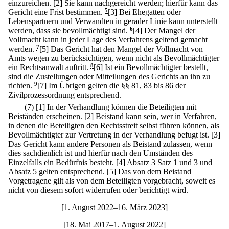
einzureichen.
[2] Sie kann nachgereicht werden; hierfür kann das
Gericht eine Frist bestimmen.
5
[3] Bei Ehegatten oder
Lebenspartnern und Verwandten in gerader Linie kann unterstellt
werden, dass sie bevollmächtigt sind.
6
[4] Der Mangel der
Vollmacht kann in jeder Lage des Verfahrens geltend gemacht
werden.
7
[5] Das Gericht hat den Mangel der Vollmacht von
Amts wegen zu berücksichtigen, wenn nicht als Bevollmächtigter
ein Rechtsanwalt auftritt.
8
[6] Ist ein Bevollmächtigter bestellt,
sind die Zustellungen oder Mitteilungen des Gerichts an ihn zu
richten.
9
[7] Im Übrigen gelten die §§ 81, 83 bis 86 der
Zivilprozessordnung entsprechend.
(7)
[1] In der Verhandlung können die Beteiligten mit
Beiständen erscheinen.
[2] Beistand kann sein, wer in Verfahren,
in denen die Beteiligten den Rechtsstreit selbst führen können, als
Bevollmächtigter zur Vertretung in der Verhandlung befugt ist.
[3]
Das Gericht kann andere Personen als Beistand zulassen, wenn
dies sachdienlich ist und hierfür nach den Umständen des
Einzelfalls ein Bedürfnis besteht.
[4] Absatz 3 Satz 1 und 3 und
Absatz 5 gelten entsprechend.
[5] Das von dem Beistand
Vorgetragene gilt als von dem Beteiligten vorgebracht, soweit es
nicht von diesem sofort widerrufen oder berichtigt wird.
[1. August 2022–16. März 2023]
[18. Mai 2017–1. August 2022]