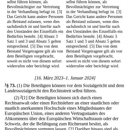
selbst führen können, als
selbst führen können, als
Bevollmächtigter zur Vertretung
Bevollmächtigter zur Vertretung
in der Verhandlung befugt ist. [3]
in der Verhandlung befugt ist. [3]
Das Gericht kann andere Personen
Das Gericht kann andere Personen
als Beistand zulassen, wenn dies
als Beistand zulassen, wenn dies
sachdienlich ist und hierfür nach
sachdienlich ist und hierfür nach
den Umständen des Einzelfalls ein
den Umständen des Einzelfalls ein
Bedürfnis besteht. [4] Absatz 3
Bedürfnis besteht. [4] Absatz 3
Satz 1 und 3 und Absatz 5 gelten
Satz 1 und 3 und Absatz 5 gelten
entsprechend. [5] Das von dem
entsprechend. [5] Das von dem
Beistand Vorgetragene gilt als von
Beistand Vorgetragene gilt als von
dem Beteiligten vorgebracht,
dem Beteiligten vorgebracht,
soweit es nicht von diesem sofort
soweit es nicht von diesem sofort
widerrufen oder berichtigt wird.
widerrufen oder berichtigt wird.
[16. März 2023–1. Januar 2024]
1
§ 73
.
(1) Die Beteiligten können vor dem Sozialgericht und dem
Landessozialgericht den Rechtsstreit selbst führen.
(2)
2
[1] Die Beteiligten können sich durch einen
Rechtsanwalt oder einen Rechtslehrer an einer staatlichen oder
staatlich anerkannten Hochschule eines Mitgliedstaates der
Europäischen Union, eines anderen Vertragsstaates des
Abkommens über den Europäischen Wirtschaftsraum oder der
Schweiz, der die Befähigung zum Richteramt besitzt, als
Bevollmächtigten vertreten lassen.
[2] Darüber hinaus sind als