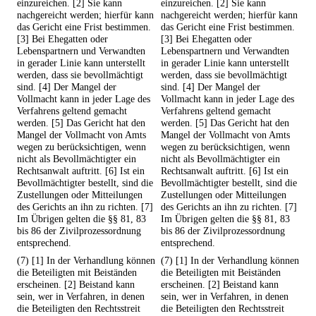
einzureichen. [2] Sie kann
einzureichen. [2] Sie kann
nachgereicht werden; hierfür kann
nachgereicht werden; hierfür kann
das Gericht eine Frist bestimmen.
das Gericht eine Frist bestimmen.
[3] Bei Ehegatten oder
[3] Bei Ehegatten oder
Lebenspartnern und Verwandten
Lebenspartnern und Verwandten
in gerader Linie kann unterstellt
in gerader Linie kann unterstellt
werden, dass sie bevollmächtigt
werden, dass sie bevollmächtigt
sind. [4] Der Mangel der
sind. [4] Der Mangel der
Vollmacht kann in jeder Lage des
Vollmacht kann in jeder Lage des
Verfahrens geltend gemacht
Verfahrens geltend gemacht
werden. [5] Das Gericht hat den
werden. [5] Das Gericht hat den
Mangel der Vollmacht von Amts
Mangel der Vollmacht von Amts
wegen zu berücksichtigen, wenn
wegen zu berücksichtigen, wenn
nicht als Bevollmächtigter ein
nicht als Bevollmächtigter ein
Rechtsanwalt auftritt. [6] Ist ein
Rechtsanwalt auftritt. [6] Ist ein
Bevollmächtigter bestellt, sind die
Bevollmächtigter bestellt, sind die
Zustellungen oder Mitteilungen
Zustellungen oder Mitteilungen
des Gerichts an ihn zu richten. [7]
des Gerichts an ihn zu richten. [7]
Im Übrigen gelten die §§ 81, 83
Im Übrigen gelten die §§ 81, 83
bis 86 der Zivilprozessordnung
bis 86 der Zivilprozessordnung
entsprechend.
entsprechend.
(7) [1] In der Verhandlung können
(7) [1] In der Verhandlung können
die Beteiligten mit Beiständen
die Beteiligten mit Beiständen
erscheinen. [2] Beistand kann
erscheinen. [2] Beistand kann
sein, wer in Verfahren, in denen
sein, wer in Verfahren, in denen
die Beteiligten den Rechtsstreit
die Beteiligten den Rechtsstreit