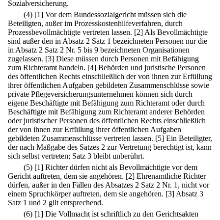
Sozialversicherung.
(4)
[1] Vor dem Bundessozialgericht müssen sich die
Beteiligten, außer im Prozesskostenhilfeverfahren, durch
Prozessbevollmächtigte vertreten lassen.
[2] Als Bevollmächtigte
sind außer den in Absatz 2 Satz 1 bezeichneten Personen nur die
in Absatz 2 Satz 2 Nr. 5 bis 9 bezeichneten Organisationen
zugelassen.
[3] Diese müssen durch Personen mit Befähigung
zum Richteramt handeln.
[4] Behörden und juristische Personen
des öffentlichen Rechts einschließlich der von ihnen zur Erfüllung
ihrer öffentlichen Aufgaben gebildeten Zusammenschlüsse sowie
private Pflegeversicherungsunternehmen können sich durch
eigene Beschäftigte mit Befähigung zum Richteramt oder durch
Beschäftigte mit Befähigung zum Richteramt anderer Behörden
oder juristischer Personen des öffentlichen Rechts einschließlich
der von ihnen zur Erfüllung ihrer öffentlichen Aufgaben
gebildeten Zusammenschlüsse vertreten lassen.
[5] Ein Beteiligter,
der nach Maßgabe des Satzes 2 zur Vertretung berechtigt ist, kann
sich selbst vertreten; Satz 3 bleibt unberührt.
(5)
[1] Richter dürfen nicht als Bevollmächtigte vor dem
Gericht auftreten, dem sie angehören.
[2] Ehrenamtliche Richter
dürfen, außer in den Fällen des Absatzes 2 Satz 2 Nr. 1, nicht vor
einem Spruchkörper auftreten, dem sie angehören.
[3] Absatz 3
Satz 1 und 2 gilt entsprechend.
(6)
[1] Die Vollmacht ist schriftlich zu den Gerichtsakten