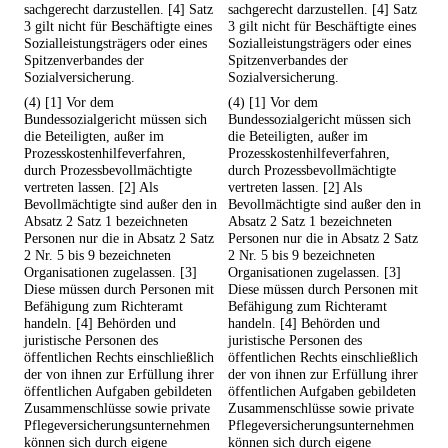
sachgerecht darzustellen. [4] Satz
sachgerecht darzustellen. [4] Satz
3 gilt nicht für Beschäftigte eines
3 gilt nicht für Beschäftigte eines
Sozialleistungsträgers oder eines
Sozialleistungsträgers oder eines
Spitzenverbandes der
Spitzenverbandes der
Sozialversicherung.
Sozialversicherung.
(4) [1] Vor dem
(4) [1] Vor dem
Bundessozialgericht müssen sich
Bundessozialgericht müssen sich
die Beteiligten, außer im
die Beteiligten, außer im
Prozesskostenhilfeverfahren,
Prozesskostenhilfeverfahren,
durch Prozessbevollmächtigte
durch Prozessbevollmächtigte
vertreten lassen. [2] Als
vertreten lassen. [2] Als
Bevollmächtigte sind außer den in
Bevollmächtigte sind außer den in
Absatz 2 Satz 1 bezeichneten
Absatz 2 Satz 1 bezeichneten
Personen nur die in Absatz 2 Satz
Personen nur die in Absatz 2 Satz
2 Nr. 5 bis 9 bezeichneten
2 Nr. 5 bis 9 bezeichneten
Organisationen zugelassen. [3]
Organisationen zugelassen. [3]
Diese müssen durch Personen mit
Diese müssen durch Personen mit
Befähigung zum Richteramt
Befähigung zum Richteramt
handeln. [4] Behörden und
handeln. [4] Behörden und
juristische Personen des
juristische Personen des
öffentlichen Rechts einschließlich
öffentlichen Rechts einschließlich
der von ihnen zur Erfüllung ihrer
der von ihnen zur Erfüllung ihrer
öffentlichen Aufgaben gebildeten
öffentlichen Aufgaben gebildeten
Zusammenschlüsse sowie private
Zusammenschlüsse sowie private
Pflegeversicherungsunternehmen
Pflegeversicherungsunternehmen
können sich durch eigene
können sich durch eigene