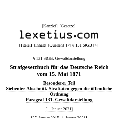
[
Kanzlei
] [
Gesetze
]
[
Titelei
] [
Inhalt
] [
Quellen
]
[
<
]
§ 131 StGB
[
>
]
§ 131 StGB. Gewaltdarstellung
Strafgesetzbuch für das Deutsche Reich
vom 15. Mai 1871
Besonderer Teil
Siebenter Abschnitt. Straftaten gegen die öffentliche
Ordnung
Paragraf 131. Gewaltdarstellung
[1. Januar 2021]
[27. Januar 2015–1. Januar 2021]