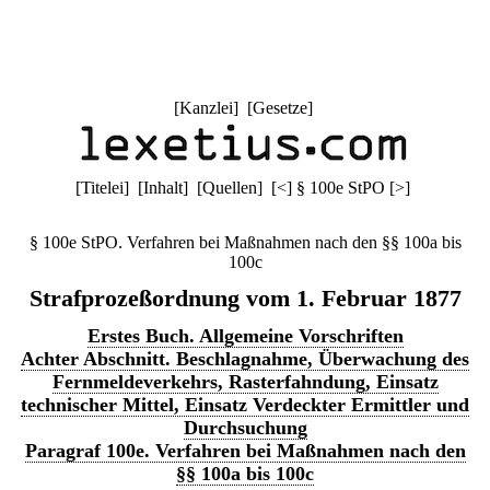
[
Kanzlei
] [
Gesetze
]
[
Titelei
] [
Inhalt
] [
Quellen
]
[
<
]
§ 100e StPO
[
>
]
§ 100e StPO. Verfahren bei Maßnahmen nach den §§ 100a bis
100c
Strafprozeßordnung vom 1. Februar 1877
Erstes Buch. Allgemeine Vorschriften
Achter Abschnitt. Beschlagnahme, Überwachung des
Fernmeldeverkehrs, Rasterfahndung, Einsatz
technischer Mittel, Einsatz Verdeckter Ermittler und
Durchsuchung
Paragraf 100e. Verfahren bei Maßnahmen nach den
§§ 100a bis 100c