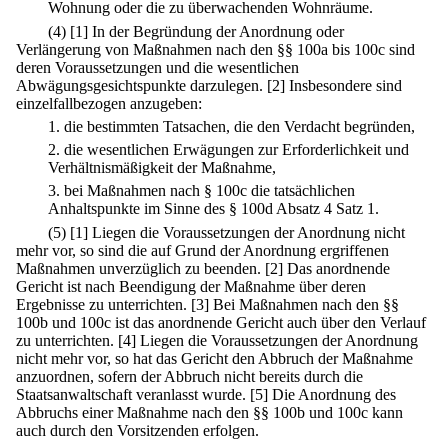
Wohnung oder die zu überwachenden Wohnräume.
(4)
[1] In der Begründung der Anordnung oder
Verlängerung von Maßnahmen nach den §§ 100a bis 100c sind
deren Voraussetzungen und die wesentlichen
Abwägungsgesichtspunkte darzulegen.
[2] Insbesondere sind
einzelfallbezogen anzugeben:
1.
die bestimmten Tatsachen, die den Verdacht begründen,
2.
die wesentlichen Erwägungen zur Erforderlichkeit und
Verhältnismäßigkeit der Maßnahme,
3.
bei Maßnahmen nach § 100c die tatsächlichen
Anhaltspunkte im Sinne des § 100d Absatz 4 Satz 1.
(5)
[1] Liegen die Voraussetzungen der Anordnung nicht
mehr vor, so sind die auf Grund der Anordnung ergriffenen
Maßnahmen unverzüglich zu beenden.
[2] Das anordnende
Gericht ist nach Beendigung der Maßnahme über deren
Ergebnisse zu unterrichten.
[3] Bei Maßnahmen nach den §§
100b und 100c ist das anordnende Gericht auch über den Verlauf
zu unterrichten.
[4] Liegen die Voraussetzungen der Anordnung
nicht mehr vor, so hat das Gericht den Abbruch der Maßnahme
anzuordnen, sofern der Abbruch nicht bereits durch die
Staatsanwaltschaft veranlasst wurde.
[5] Die Anordnung des
Abbruchs einer Maßnahme nach den §§ 100b und 100c kann
auch durch den Vorsitzenden erfolgen.