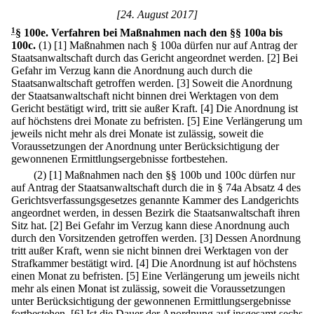
[24. August 2017]
1
§ 100e
.
Verfahren bei Maßnahmen nach den §§ 100a bis
100c.
(1)
[1] Maßnahmen nach § 100a dürfen nur auf Antrag der
Staatsanwaltschaft durch das Gericht angeordnet werden.
[2] Bei
Gefahr im Verzug kann die Anordnung auch durch die
Staatsanwaltschaft getroffen werden.
[3] Soweit die Anordnung
der Staatsanwaltschaft nicht binnen drei Werktagen von dem
Gericht bestätigt wird, tritt sie außer Kraft.
[4] Die Anordnung ist
auf höchstens drei Monate zu befristen.
[5] Eine Verlängerung um
jeweils nicht mehr als drei Monate ist zulässig, soweit die
Voraussetzungen der Anordnung unter Berücksichtigung der
gewonnenen Ermittlungsergebnisse fortbestehen.
(2)
[1] Maßnahmen nach den §§ 100b und 100c dürfen nur
auf Antrag der Staatsanwaltschaft durch die in § 74a Absatz 4 des
Gerichtsverfassungsgesetzes genannte Kammer des Landgerichts
angeordnet werden, in dessen Bezirk die Staatsanwaltschaft ihren
Sitz hat.
[2] Bei Gefahr im Verzug kann diese Anordnung auch
durch den Vorsitzenden getroffen werden.
[3] Dessen Anordnung
tritt außer Kraft, wenn sie nicht binnen drei Werktagen von der
Strafkammer bestätigt wird.
[4] Die Anordnung ist auf höchstens
einen Monat zu befristen.
[5] Eine Verlängerung um jeweils nicht
mehr als einen Monat ist zulässig, soweit die Voraussetzungen
unter Berücksichtigung der gewonnenen Ermittlungsergebnisse
fortbestehen.
[6] Ist die Dauer der Anordnung auf insgesamt sechs