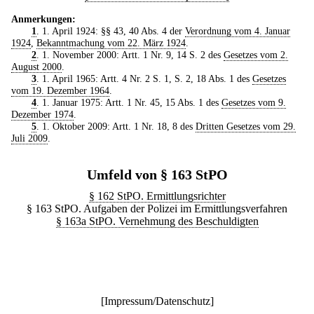
Anmerkungen:
1
. 1. April 1924: §§ 43, 40 Abs. 4 der
Verordnung vom 4. Januar
1924
,
Bekanntmachung vom 22. März 1924
.
2
. 1. November 2000: Artt. 1 Nr. 9, 14 S. 2 des
Gesetzes vom 2.
August 2000
.
3
. 1. April 1965: Artt. 4 Nr. 2 S. 1, S. 2, 18 Abs. 1 des
Gesetzes
vom 19. Dezember 1964
.
4
. 1. Januar 1975: Artt. 1 Nr. 45, 15 Abs. 1 des
Gesetzes vom 9.
Dezember 1974
.
5
. 1. Oktober 2009: Artt. 1 Nr. 18, 8 des
Dritten Gesetzes vom 29.
Juli 2009
.
Umfeld von § 163 StPO
§ 162 StPO. Ermittlungsrichter
§ 163 StPO. Aufgaben der Polizei im Ermittlungsverfahren
§ 163a StPO. Vernehmung des Beschuldigten
[
Impressum/Datenschutz
]