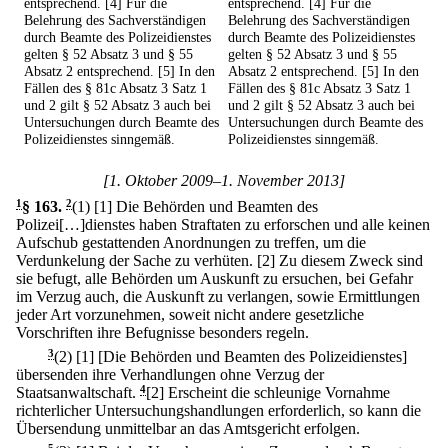
entsprechend. [4] Für die
entsprechend. [4] Für die
Belehrung des Sachverständigen
Belehrung des Sachverständigen
durch Beamte des Polizeidienstes
durch Beamte des Polizeidienstes
gelten § 52 Absatz 3 und § 55
gelten § 52 Absatz 3 und § 55
Absatz 2 entsprechend. [5] In den
Absatz 2 entsprechend. [5] In den
Fällen des § 81c Absatz 3 Satz 1
Fällen des § 81c Absatz 3 Satz 1
und 2 gilt § 52 Absatz 3 auch bei
und 2 gilt § 52 Absatz 3 auch bei
Untersuchungen durch Beamte des
Untersuchungen durch Beamte des
Polizeidienstes sinngemäß.
Polizeidienstes sinngemäß.
[1. Oktober 2009–1. November 2013]
1
§ 163
.
2
(1)
[1] Die Behörden und Beamten des
Polizei[…]dienstes haben Straftaten zu erforschen und alle keinen
Aufschub gestattenden Anordnungen zu treffen, um die
Verdunkelung der Sache zu verhüten.
[2] Zu diesem Zweck sind
sie befugt, alle Behörden um Auskunft zu ersuchen, bei Gefahr
im Verzug auch, die Auskunft zu verlangen, sowie Ermittlungen
jeder Art vorzunehmen, soweit nicht andere gesetzliche
Vorschriften ihre Befugnisse besonders regeln.
3
(2)
[1] [Die Behörden und Beamten des Polizeidienstes]
übersenden ihre Verhandlungen ohne Verzug der
Staatsanwaltschaft.
4
[2] Erscheint die schleunige Vornahme
richterlicher Untersuchungshandlungen erforderlich, so kann die
Übersendung unmittelbar an das Amtsgericht erfolgen.