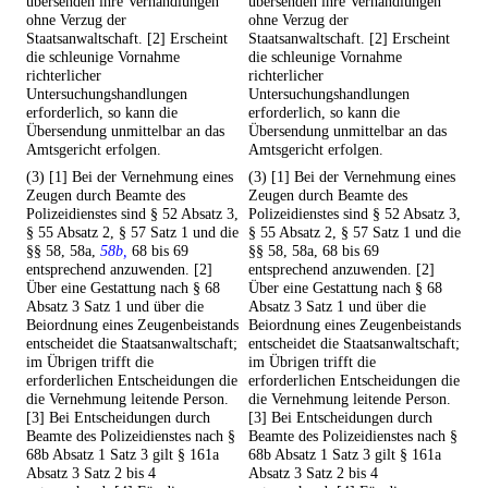
übersenden ihre Verhandlungen
übersenden ihre Verhandlungen
ohne Verzug der
ohne Verzug der
Staatsanwaltschaft. [2] Erscheint
Staatsanwaltschaft. [2] Erscheint
die schleunige Vornahme
die schleunige Vornahme
richterlicher
richterlicher
Untersuchungshandlungen
Untersuchungshandlungen
erforderlich, so kann die
erforderlich, so kann die
Übersendung unmittelbar an das
Übersendung unmittelbar an das
Amtsgericht erfolgen.
Amtsgericht erfolgen.
(3) [1] Bei der Vernehmung eines
(3) [1] Bei der Vernehmung eines
Zeugen durch Beamte des
Zeugen durch Beamte des
Polizeidienstes sind § 52 Absatz 3,
Polizeidienstes sind § 52 Absatz 3,
§ 55 Absatz 2, § 57 Satz 1 und die
§ 55 Absatz 2, § 57 Satz 1 und die
§§ 58, 58a,
58b,
68 bis 69
§§ 58, 58a, 68 bis 69
entsprechend anzuwenden. [2]
entsprechend anzuwenden. [2]
Über eine Gestattung nach § 68
Über eine Gestattung nach § 68
Absatz 3 Satz 1 und über die
Absatz 3 Satz 1 und über die
Beiordnung eines Zeugenbeistands
Beiordnung eines Zeugenbeistands
entscheidet die Staatsanwaltschaft;
entscheidet die Staatsanwaltschaft;
im Übrigen trifft die
im Übrigen trifft die
erforderlichen Entscheidungen die
erforderlichen Entscheidungen die
die Vernehmung leitende Person.
die Vernehmung leitende Person.
[3] Bei Entscheidungen durch
[3] Bei Entscheidungen durch
Beamte des Polizeidienstes nach §
Beamte des Polizeidienstes nach §
68b Absatz 1 Satz 3 gilt § 161a
68b Absatz 1 Satz 3 gilt § 161a
Absatz 3 Satz 2 bis 4
Absatz 3 Satz 2 bis 4