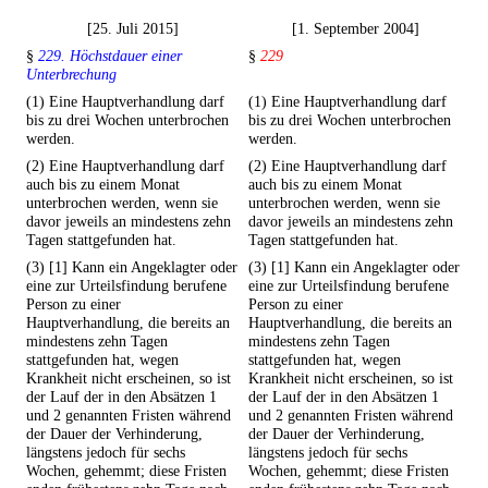
[25. Juli 2015]
[1. September 2004]
§
229. Höchstdauer einer
§
229
Unterbrechung
(1) Eine Hauptverhandlung darf
(1) Eine Hauptverhandlung darf
bis zu drei Wochen unterbrochen
bis zu drei Wochen unterbrochen
werden.
werden.
(2) Eine Hauptverhandlung darf
(2) Eine Hauptverhandlung darf
auch bis zu einem Monat
auch bis zu einem Monat
unterbrochen werden, wenn sie
unterbrochen werden, wenn sie
davor jeweils an mindestens zehn
davor jeweils an mindestens zehn
Tagen stattgefunden hat.
Tagen stattgefunden hat.
(3) [1] Kann ein Angeklagter oder
(3) [1] Kann ein Angeklagter oder
eine zur Urteilsfindung berufene
eine zur Urteilsfindung berufene
Person zu einer
Person zu einer
Hauptverhandlung, die bereits an
Hauptverhandlung, die bereits an
mindestens zehn Tagen
mindestens zehn Tagen
stattgefunden hat, wegen
stattgefunden hat, wegen
Krankheit nicht erscheinen, so ist
Krankheit nicht erscheinen, so ist
der Lauf der in den Absätzen 1
der Lauf der in den Absätzen 1
und 2 genannten Fristen während
und 2 genannten Fristen während
der Dauer der Verhinderung,
der Dauer der Verhinderung,
längstens jedoch für sechs
längstens jedoch für sechs
Wochen, gehemmt; diese Fristen
Wochen, gehemmt; diese Fristen