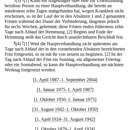
(3)
[1] Kann ein Angeklagter oder eine zur Urteilsfindung
berufene Person zu einer Hauptverhandlung, die bereits an
mindestens zehn Tagen stattgefunden hat, wegen Krankheit nicht
erscheinen, so ist der Lauf der in den Absätzen 1 und 2 genannten
Fristen während der Dauer der Verhinderung, längstens jedoch
für sechs Wochen, gehemmt; diese Fristen enden frühestens zehn
Tage nach Ablauf der Hemmung.
[2] Beginn und Ende der
Hemmung stellt das Gericht durch unanfechtbaren Beschluß fest.
6
(4)
7
[1] Wird die Hauptverhandlung nicht spätestens am
Tage nach Ablauf der in den vorstehenden Absätzen bezeichneten
Frist fortgesetzt, so ist mit ihr von neuem zu beginnen.
[2] Ist der
Tag nach Ablauf der Frist ein Sonntag, ein allgemeiner Feiertag
oder ein Sonnabend, so kann die Hauptverhandlung am nächsten
Werktag fortgesetzt werden.
[1. April 1987–1. September 2004]
[1. Januar 1975–1. April 1987]
[1. Oktober 1950–1. Januar 1975]
[31. August 1942–1. Oktober 1950]
[1. April 1924–31. August 1942]
[1. Oktober 1879–1. April 1924]