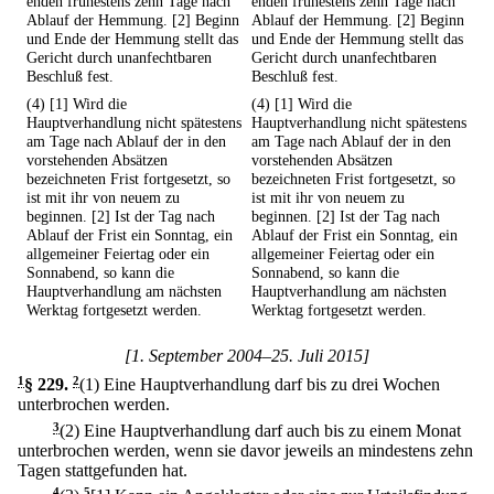
enden frühestens zehn Tage nach
enden frühestens zehn Tage nach
Ablauf der Hemmung. [2] Beginn
Ablauf der Hemmung. [2] Beginn
und Ende der Hemmung stellt das
und Ende der Hemmung stellt das
Gericht durch unanfechtbaren
Gericht durch unanfechtbaren
Beschluß fest.
Beschluß fest.
(4) [1] Wird die
(4) [1] Wird die
Hauptverhandlung nicht spätestens
Hauptverhandlung nicht spätestens
am Tage nach Ablauf der in den
am Tage nach Ablauf der in den
vorstehenden Absätzen
vorstehenden Absätzen
bezeichneten Frist fortgesetzt, so
bezeichneten Frist fortgesetzt, so
ist mit ihr von neuem zu
ist mit ihr von neuem zu
beginnen. [2] Ist der Tag nach
beginnen. [2] Ist der Tag nach
Ablauf der Frist ein Sonntag, ein
Ablauf der Frist ein Sonntag, ein
allgemeiner Feiertag oder ein
allgemeiner Feiertag oder ein
Sonnabend, so kann die
Sonnabend, so kann die
Hauptverhandlung am nächsten
Hauptverhandlung am nächsten
Werktag fortgesetzt werden.
Werktag fortgesetzt werden.
[1. September 2004–25. Juli 2015]
1
§ 229
.
2
(1) Eine Hauptverhandlung darf bis zu drei Wochen
unterbrochen werden.
3
(2) Eine Hauptverhandlung darf auch bis zu einem Monat
unterbrochen werden, wenn sie davor jeweils an mindestens zehn
Tagen stattgefunden hat.
4
5