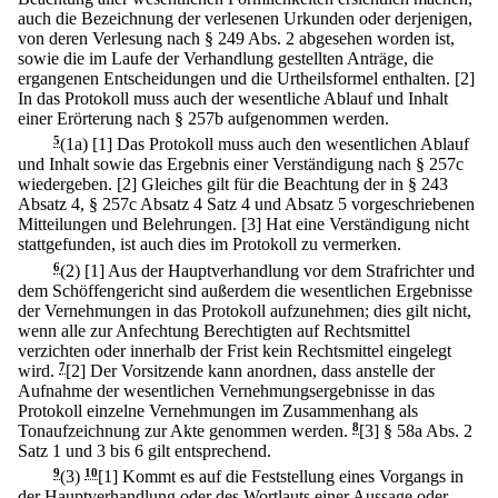
auch die Bezeichnung der verlesenen Urkunden oder derjenigen,
von deren Verlesung nach § 249 Abs. 2 abgesehen worden ist,
sowie die im Laufe der Verhandlung gestellten Anträge, die
ergangenen Entscheidungen und die Urtheilsformel enthalten.
[2]
In das Protokoll muss auch der wesentliche Ablauf und Inhalt
einer Erörterung nach § 257b aufgenommen werden.
5
(1a)
[1] Das Protokoll muss auch den wesentlichen Ablauf
und Inhalt sowie das Ergebnis einer Verständigung nach § 257c
wiedergeben.
[2] Gleiches gilt für die Beachtung der in § 243
Absatz 4, § 257c Absatz 4 Satz 4 und Absatz 5 vorgeschriebenen
Mitteilungen und Belehrungen.
[3] Hat eine Verständigung nicht
stattgefunden, ist auch dies im Protokoll zu vermerken.
6
(2)
[1] Aus der Hauptverhandlung vor dem Strafrichter und
dem Schöffengericht sind außerdem die wesentlichen Ergebnisse
der Vernehmungen in das Protokoll aufzunehmen; dies gilt nicht,
wenn alle zur Anfechtung Berechtigten auf Rechtsmittel
verzichten oder innerhalb der Frist kein Rechtsmittel eingelegt
wird.
7
[2] Der Vorsitzende kann anordnen, dass anstelle der
Aufnahme der wesentlichen Vernehmungsergebnisse in das
Protokoll einzelne Vernehmungen im Zusammenhang als
Tonaufzeichnung zur Akte genommen werden.
8
[3] § 58a Abs. 2
Satz 1 und 3 bis 6 gilt entsprechend.
9
(3)
10
[1] Kommt es auf die Feststellung eines Vorgangs in
der Hauptverhandlung oder des Wortlauts einer Aussage oder