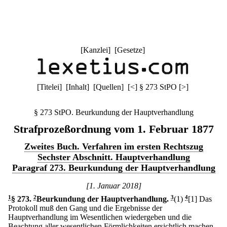
[
Kanzlei
] [
Gesetze
]
[
Titelei
] [
Inhalt
] [
Quellen
]
[
<
]
§ 273 StPO
[
>
]
§ 273 StPO. Beurkundung der Hauptverhandlung
Strafprozeßordnung vom 1. Februar 1877
Zweites Buch. Verfahren im ersten Rechtszug
Sechster Abschnitt. Hauptverhandlung
Paragraf 273. Beurkundung der Hauptverhandlung
[1. Januar 2018]
1
§ 273
.
2
Beurkundung der Hauptverhandlung.
3
(1)
4
[1] Das
Protokoll muß den Gang und die Ergebnisse der
Hauptverhandlung im Wesentlichen wiedergeben und die
Beachtung aller wesentlichen Förmlichkeiten ersichtlich machen,