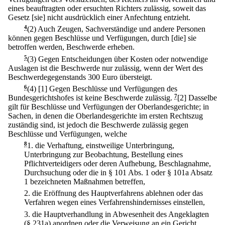
eines beauftragten oder ersuchten Richters zulässig, soweit das
Gesetz [sie] nicht ausdrücklich einer Anfechtung entzieht.
4
(2) Auch Zeugen, Sachverständige und andere Personen
können gegen Beschlüsse und Verfügungen, durch [die] sie
betroffen werden, Beschwerde erheben.
5
(3) Gegen Entscheidungen über Kosten oder notwendige
Auslagen ist die Beschwerde nur zulässig, wenn der Wert des
Beschwerdegegenstands 300 Euro übersteigt.
6
(4)
[1] Gegen Beschlüsse und Verfügungen des
Bundesgerichtshofes ist keine Beschwerde zulässig.
7
[2] Dasselbe
gilt für Beschlüsse und Verfügungen der Oberlandesgerichte; in
Sachen, in denen die Oberlandesgerichte im ersten Rechtszug
zuständig sind, ist jedoch die Beschwerde zulässig gegen
Beschlüsse und Verfügungen, welche
8
1.
die Verhaftung, einstweilige Unterbringung,
Unterbringung zur Beobachtung, Bestellung eines
Pflichtverteidigers oder deren Aufhebung, Beschlagnahme,
Durchsuchung oder die in § 101 Abs. 1 oder § 101a Absatz
1 bezeichneten Maßnahmen betreffen,
2.
die Eröffnung des Hauptverfahrens ablehnen oder das
Verfahren wegen eines Verfahrenshindernisses einstellen,
3.
die Hauptverhandlung in Abwesenheit des Angeklagten
(§ 231a) anordnen oder die Verweisung an ein Gericht