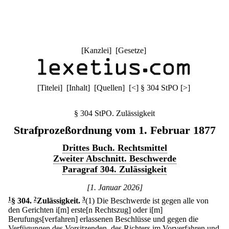
[
Kanzlei
] [
Gesetze
]
[
Titelei
] [
Inhalt
] [
Quellen
]
[
<
]
§ 304 StPO
[
>
]
§ 304 StPO. Zulässigkeit
Strafprozeßordnung vom 1. Februar 1877
Drittes Buch. Rechtsmittel
Zweiter Abschnitt. Beschwerde
Paragraf 304. Zulässigkeit
[1. Januar 2026]
1
§ 304
.
2
Zulässigkeit.
3
(1) Die Beschwerde ist gegen alle von
den Gerichten i[m] erste[n Rechtszug] oder i[m]
Berufungs[verfahren] erlassenen Beschlüsse und gegen die
Verfügungen des Vorsitzenden, des Richters im Vorverfahren und