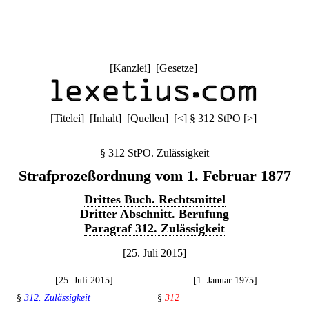
[
Kanzlei
] [
Gesetze
]
[
Titelei
] [
Inhalt
] [
Quellen
]
[
<
]
§ 312 StPO
[
>
]
§ 312 StPO. Zulässigkeit
Strafprozeßordnung vom 1. Februar 1877
Drittes Buch. Rechtsmittel
Dritter Abschnitt. Berufung
Paragraf 312. Zulässigkeit
[25. Juli 2015]
[25. Juli 2015]
[1. Januar 1975]
§
312. Zulässigkeit
§
312