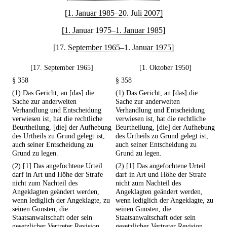
[1. Januar 1985–20. Juli 2007]
[1. Januar 1975–1. Januar 1985]
[17. September 1965–1. Januar 1975]
[17. September 1965]
[1. Oktober 1950]
§ 358
§ 358
(1) Das Gericht, an [das] die
(1) Das Gericht, an [das] die
Sache zur anderweiten
Sache zur anderweiten
Verhandlung und Entscheidung
Verhandlung und Entscheidung
verwiesen ist, hat die rechtliche
verwiesen ist, hat die rechtliche
Beurtheilung, [die] der Aufhebung
Beurtheilung, [die] der Aufhebung
des Urtheils zu Grund gelegt ist,
des Urtheils zu Grund gelegt ist,
auch seiner Entscheidung zu
auch seiner Entscheidung zu
Grund zu legen.
Grund zu legen.
(2) [1] Das angefochtene Urteil
(2) [1] Das angefochtene Urteil
darf in Art und Höhe der Strafe
darf in Art und Höhe der Strafe
nicht zum Nachteil des
nicht zum Nachteil des
Angeklagten geändert werden,
Angeklagten geändert werden,
wenn lediglich der Angeklagte, zu
wenn lediglich der Angeklagte, zu
seinen Gunsten, die
seinen Gunsten, die
Staatsanwaltschaft oder sein
Staatsanwaltschaft oder sein
gesetzlicher Vertreter Revision
gesetzlicher Vertreter Revision