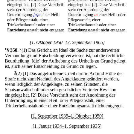
eingelegt hat. [2] Diese Vorschrift
eingelegt hat. [2] Diese Vorschrift
steht der Anordnung der
steht der Anordnung der
Unterbringung
[a]n
einer Heil-
Unterbringung
in
einer Heil- oder
oder Pflegeanstalt, einer
Pflegeanstalt, einer
Trinkerheilanstalt oder einer
Trinkerheilanstalt oder einer
Entziehungsanstalt nicht entgegen.
Entziehungsanstalt nicht entgegen.
[1. Oktober 1950–17. September 1965]
1
§ 358
.
2
(1) Das Gericht, an [das] die Sache zur anderweiten
Verhandlung und Entscheidung verwiesen ist, hat die rechtliche
Beurtheilung, [die] der Aufhebung des Urtheils zu Grund gelegt
ist, auch seiner Entscheidung zu Grund zu legen.
3
(2)
[1] Das angefochtene Urteil darf in Art und Höhe der
Strafe nicht zum Nachteil des Angeklagten geändert werden,
wenn lediglich der Angeklagte, zu seinen Gunsten, die
Staatsanwaltschaft oder sein gesetzlicher Vertreter Revision
eingelegt hat.
[2] Diese Vorschrift steht der Anordnung der
Unterbringung in einer Heil- oder Pflegeanstalt, einer
Trinkerheilanstalt oder einer Entziehungsanstalt nicht entgegen.
[1. September 1935–1. Oktober 1950]
[1. Januar 1934–1. September 1935]