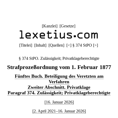
[
Kanzlei
] [
Gesetze
]
[
Titelei
] [
Inhalt
] [
Quellen
]
[
<
]
§ 374 StPO
[
>
]
§ 374 StPO. Zulässigkeit; Privatklageberechtigte
Strafprozeßordnung vom 1. Februar 1877
Fünftes Buch. Beteiligung des Veretzten am
Verfahren
Zweiter Abschnitt. Privatklage
Paragraf 374. Zulässigkeit; Privatklageberechtigte
[16. Januar 2026]
[2. April 2021–16. Januar 2026]