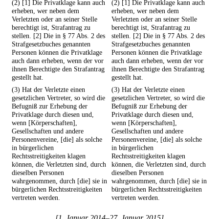
(2) [1] Die Privatklage kann auch
(2) [1] Die Privatklage kann auch
erheben, wer neben dem
erheben, wer neben dem
Verletzten oder an seiner Stelle
Verletzten oder an seiner Stelle
berechtigt ist, Strafantrag zu
berechtigt ist, Strafantrag zu
stellen. [2] Die in § 77 Abs. 2 des
stellen. [2] Die in § 77 Abs. 2 des
Strafgesetzbuches genannten
Strafgesetzbuches genannten
Personen können die Privatklage
Personen können die Privatklage
auch dann erheben, wenn der vor
auch dann erheben, wenn der vor
ihnen Berechtigte den Strafantrag
ihnen Berechtigte den Strafantrag
gestellt hat.
gestellt hat.
(3) Hat der Verletzte einen
(3) Hat der Verletzte einen
gesetzlichen Vertreter, so wird die
gesetzlichen Vertreter, so wird die
Befugniß zur Erhebung der
Befugniß zur Erhebung der
Privatklage durch diesen und,
Privatklage durch diesen und,
wenn [Körperschaften],
wenn [Körperschaften],
Gesellschaften und andere
Gesellschaften und andere
Personenvereine, [die] als solche
Personenvereine, [die] als solche
in bürgerlichen
in bürgerlichen
Rechtsstreitigkeiten klagen
Rechtsstreitigkeiten klagen
können, die Verletzten sind, durch
können, die Verletzten sind, durch
dieselben Personen
dieselben Personen
wahrgenommen, durch [die] sie in
wahrgenommen, durch [die] sie in
bürgerlichen Rechtsstreitigkeiten
bürgerlichen Rechtsstreitigkeiten
vertreten werden.
vertreten werden.
[1. Januar 2014–27. Januar 2015]