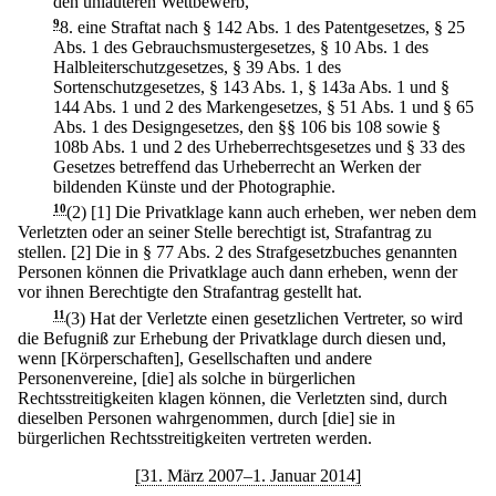
den unlauteren Wettbewerb,
9
8.
eine Straftat nach § 142 Abs. 1 des Patentgesetzes, § 25
Abs. 1 des Gebrauchsmustergesetzes, § 10 Abs. 1 des
Halbleiterschutzgesetzes, § 39 Abs. 1 des
Sortenschutzgesetzes, § 143 Abs. 1, § 143a Abs. 1 und §
144 Abs. 1 und 2 des Markengesetzes, § 51 Abs. 1 und § 65
Abs. 1 des Designgesetzes, den §§ 106 bis 108 sowie §
108b Abs. 1 und 2 des Urheberrechtsgesetzes und § 33 des
Gesetzes betreffend das Urheberrecht an Werken der
bildenden Künste und der Photographie.
10
(2)
[1] Die Privatklage kann auch erheben, wer neben dem
Verletzten oder an seiner Stelle berechtigt ist, Strafantrag zu
stellen.
[2] Die in § 77 Abs. 2 des Strafgesetzbuches genannten
Personen können die Privatklage auch dann erheben, wenn der
vor ihnen Berechtigte den Strafantrag gestellt hat.
11
(3) Hat der Verletzte einen gesetzlichen Vertreter, so wird
die Befugniß zur Erhebung der Privatklage durch diesen und,
wenn [Körperschaften], Gesellschaften und andere
Personenvereine, [die] als solche in bürgerlichen
Rechtsstreitigkeiten klagen können, die Verletzten sind, durch
dieselben Personen wahrgenommen, durch [die] sie in
bürgerlichen Rechtsstreitigkeiten vertreten werden.
[31. März 2007–1. Januar 2014]