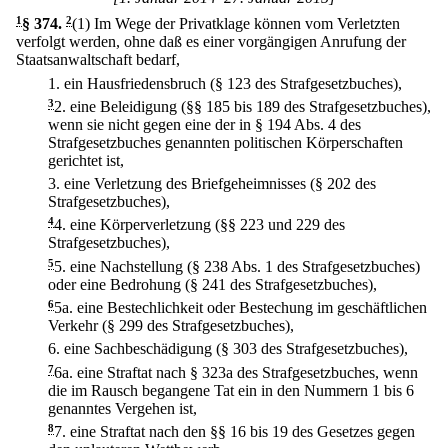
1
§ 374
.
2
(1) Im Wege der Privatklage können vom Verletzten
verfolgt werden, ohne daß es einer vorgängigen Anrufung der
Staatsanwaltschaft bedarf,
1.
ein Hausfriedensbruch (§ 123 des Strafgesetzbuches),
3
2.
eine Beleidigung (§§ 185 bis 189 des Strafgesetzbuches),
wenn sie nicht gegen eine der in § 194 Abs. 4 des
Strafgesetzbuches genannten politischen Körperschaften
gerichtet ist,
3.
eine Verletzung des Briefgeheimnisses (§ 202 des
Strafgesetzbuches),
4
4.
eine Körperverletzung (§§ 223 und 229 des
Strafgesetzbuches),
5
5.
eine Nachstellung (§ 238 Abs. 1 des Strafgesetzbuches)
oder eine Bedrohung (§ 241 des Strafgesetzbuches),
6
5a.
eine Bestechlichkeit oder Bestechung im geschäftlichen
Verkehr (§ 299 des Strafgesetzbuches),
6.
eine Sachbeschädigung (§ 303 des Strafgesetzbuches),
7
6a.
eine Straftat nach § 323a des Strafgesetzbuches, wenn
die im Rausch begangene Tat ein in den Nummern 1 bis 6
genanntes Vergehen ist,
8
7.
eine Straftat nach den §§ 16 bis 19 des Gesetzes gegen