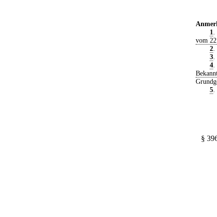
Anmer
1
.
vom 22
2
.
3
.
4
.
Bekann
Grundge
5
.
§ 39