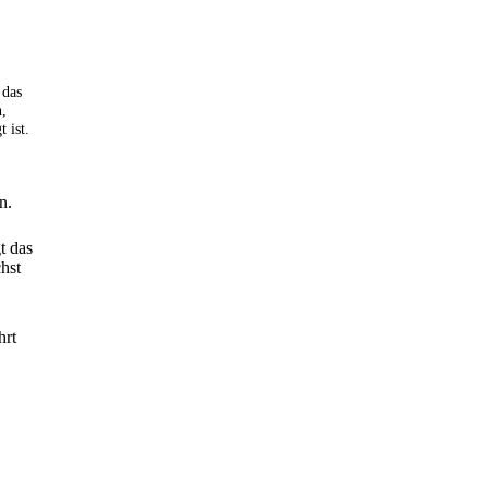
 das
,
 ist.
n.
t das
chst
hrt