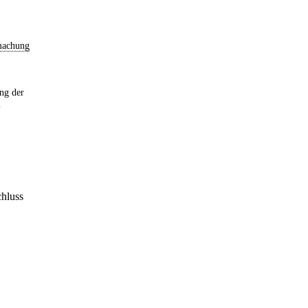
machung
ng der
m
hluss