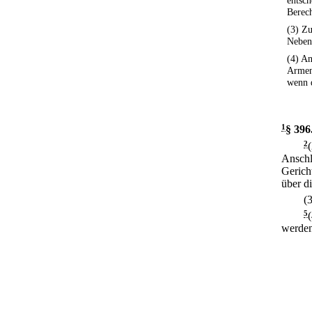
entsch
Berec
(3) Zu
Nebenk
(4) An
Armen
wenn d
1
§ 396
2
Anschl
Gerich
über d
(
5
werden