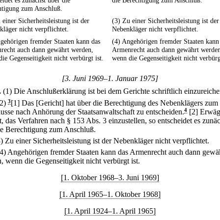
eidet es zunächst über die
die Berechtigung zum Anschluß.
htigung zum Anschluß.
 einer Sicherheitsleistung ist der
(3) Zu einer Sicherheitsleistung ist der
läger nicht verpflichtet.
Nebenkläger nicht verpflichtet.
gehörigen fremder Staaten kann das
(4) Angehörigen fremder Staaten kann
recht auch dann gewährt werden,
Armenrecht auch dann gewährt werden
ie Gegenseitigkeit nicht verbürgt ist.
wenn die Gegenseitigkeit nicht verbürgt
[3. Juni 1969–1. Januar 1975]
.
(1) Die Anschlußerklärung ist bei dem Gerichte schriftlich einzureiche
(2)
3
[1] Das [Gericht] hat über die Berechtigung des Nebenklägers zum
usse nach Anhörung der Staatsanwaltschaft zu entscheiden.
4
[2] Erwäg
t, das Verfahren nach § 153 Abs. 3 einzustellen, so entscheidet es zunä
ie Berechtigung zum Anschluß.
3) Zu einer Sicherheitsleistung ist der Nebenkläger nicht verpflichtet.
(4) Angehörigen fremder Staaten kann das Armenrecht auch dann gewä
, wenn die Gegenseitigkeit nicht verbürgt ist.
[1. Oktober 1968–3. Juni 1969]
[1. April 1965–1. Oktober 1968]
[1. April 1924–1. April 1965]