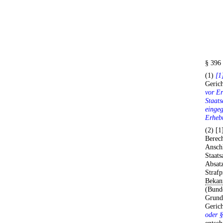
§ 396
(1)
[1
Gerich
vor Er
Staats
einge
Erhebu
(2) [1
Berec
Ansch
Staats
Absatz
Strafp
Bekan
(Bunde
Grundg
Gerich
oder §