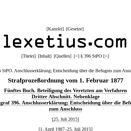
[
Kanzlei
] [
Gesetze
]
[
Titelei
] [
Inhalt
] [
Quellen
]
[
<
]
§ 396 StPO
[
>
]
6 StPO. Anschlusserklärung; Entscheidung über die Befugnis zum Ansc
Strafprozeßordnung vom 1. Februar 1877
Fünftes Buch. Beteiligung des Veretzten am Verfahren
Dritter Abschnitt. Nebenklage
graf 396. Anschlusserklärung; Entscheidung über die Bef
zum Anschluss
[25. Juli 2015]
[1. April 1987–25. Juli 2015]