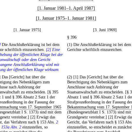
[1. Januar 1981–1. April 1987]
[1. Januar 1975–1. Januar 1981]
[1. Januar 1975]
[3. Juni 1969]
§ 396
]
Die Anschlußerklärung ist bei dem
(1) Die Anschlußerklärung ist bei dem
te schriftlich einzureichen.
[2] Eine
Gerichte schriftlich einzureichen.
hebung der öffentlichen Klage bei der
anwaltschaft oder dem Gericht
gangene Anschlußerklärung wird mit
ng der öffentlichen Klage wirksam.
] Das [Gericht] hat über die
(2) [1] Das [Gericht] hat über die
htigung des Nebenklägers zum
Berechtigung des Nebenklägers zum
lusse nach Anhörung der
Anschlusse nach Anhörung der
anwaltschaft zu entscheiden. [§ 395
Staatsanwaltschaft zu entscheiden. [§ 
 1 und § 396 Absatz 2 Satz 1 der
Absatz 1 und § 396 Absatz 2 Satz 1 de
rozeßordnung in der Fassung der
Strafprozeßordnung in der Fassung de
ntmachung vom 17. September 1965
Bekanntmachung vom 17. September 
sgesetzblatt I S. 1373) sind mit dem
(Bundesgesetzblatt I S. 1373) sind mi
esetz vereinbar.] [2] Erwägt das
Grundgesetz vereinbar.] [2] Erwägt da
t, das Verfahren nach § 153 Abs.
2
Gericht, das Verfahren nach § 153 Ab
 153a Abs. 2
einzustellen, so
einzustellen, so entscheidet es zunächs