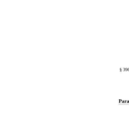
§ 39
Para