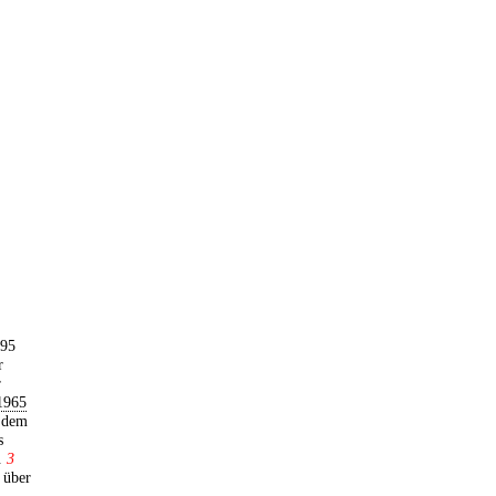
395
r
r
1965
t dem
s
s.
3
t über