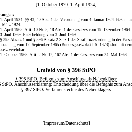
[1. Oktober 1879–1. April 1924]
kungen:
 1. April 1924: §§ 43, 40 Abs. 4 der
Verordnung vom 4. Januar 1924
,
Bekannt
. März 1924
.
 1. April 1965: Artt. 10 Nr. 8, 18 Abs. 1 des
Gesetzes vom 19. Dezember 1964
.
 3. Juni 1969:
Entscheidung vom 3. Juni 1969
.
 § 395 Absatz 1 und § 396 Absatz 2 Satz 1 der Strafprozeßordnung in der Fassu
tmachung vom 17. September 1965
(Bundesgesetzblatt I S. 1373) sind mit de
setz vereinbar.
 1. Oktober 1968: Artt. 2 Nr. 12, 167 Abs. 1 des
Gesetzes vom 24. Mai 1968
.
Umfeld von § 396 StPO
§ 395 StPO. Befugnis zum Anschluss als Nebenkläger
6 StPO. Anschlusserklärung; Entscheidung über die Befugnis zum Ansc
§ 397 StPO. Verfahrensrechte des Nebenklägers
[
Impressum/Datenschutz
]