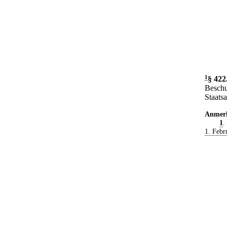
1
§ 422
Beschu
Staats
Anmer
1
.
1. Febr