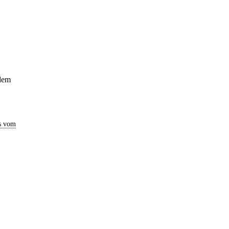
 dem
s vom