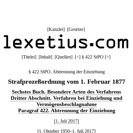
[
Kanzlei
] [
Gesetze
]
[
Titelei
] [
Inhalt
] [
Quellen
]
[
<
]
§ 422 StPO
[
>
]
§ 422 StPO. Abtrennung der Einziehung
Strafprozeßordnung vom 1. Februar 1877
Sechstes Buch. Besondere Arten des Verfahrens
Dritter Abschnitt. Verfahren bei Einziehung und
Vermögensbeschlagnahme
Paragraf 422. Abtrennung der Einziehung
[1. Juli 2017]
[1. Oktober 1950–1. Juli 2017]