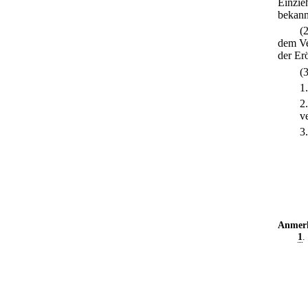
Einzie
bekann
(
dem Ver
der Er
(
1
2
v
3
Anmer
1
.