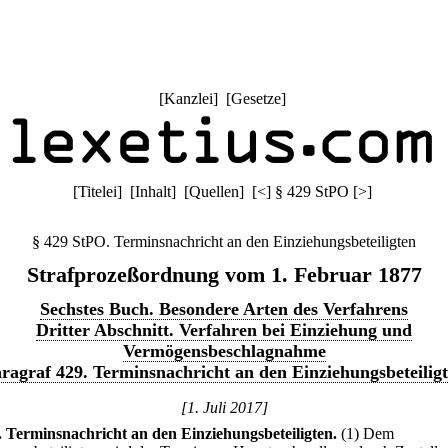
[
Kanzlei
] [
Gesetze
]
[
Titelei
] [
Inhalt
] [
Quellen
]
[
<
]
§ 429 StPO
[
>
]
§ 429 StPO. Terminsnachricht an den Einziehungsbeteiligten
Strafprozeßordnung vom 1. Februar 1877
Sechstes Buch. Besondere Arten des Verfahrens
Dritter Abschnitt. Verfahren bei Einziehung und
Vermögensbeschlagnahme
ragraf 429. Terminsnachricht an den Einziehungsbeteilig
[1. Juli 2017]
.
Terminsnachricht an den Einziehungsbeteiligten.
(1) Dem