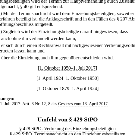
hungsbeteiligten wird der Termin zur Hauptverhandlung durch Zustell
tgemacht; § 40 gilt entsprechend.
2) Mit der Terminsnachricht wird dem Einziehungsbeteiligten, soweit er
fahren beteiligt ist, die Anklageschrift und in den Fällen des § 207 Ab
öffnungsbeschluss mitgeteilt.
3) Zugleich wird der Einziehungsbeteiligte darauf hingewiesen, dass
.
auch ohne ihn verhandelt werden kann,
.
er sich durch einen Rechtsanwalt mit nachgewiesener Vertretungsvoll
ertreten lassen kann und
.
über die Einziehung auch ihm gegenüber entschieden wird.
[1. Oktober 1950–1. Juli 2017]
[1. April 1924–1. Oktober 1950]
[1. Oktober 1879–1. April 1924]
kungen:
 1. Juli 2017: Artt. 3 Nr. 12, 8 des
Gesetzes vom 13. April 2017
.
Umfeld von § 429 StPO
§ 428 StPO. Vertretung des Einziehungsbeteiligten
§ 429 StPO. Terminsnachricht an den Einziehungsbeteiligten