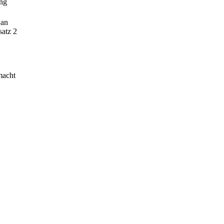
ung
 an
satz 2
macht