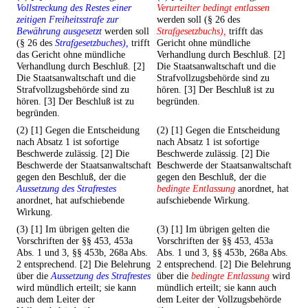
Vollstreckung des Restes einer
Verurteilter bedingt entlassen
zeitigen Freiheitsstrafe zur
werden soll (§ 26 des
Bewährung ausgesetzt
werden soll
Strafgesetzbuchs),
trifft das
(§ 26 des
Strafgesetzbuches),
trifft
Gericht ohne mündliche
das Gericht ohne mündliche
Verhandlung durch Beschluß. [2]
Verhandlung durch Beschluß. [2]
Die Staatsanwaltschaft und die
Die Staatsanwaltschaft und die
Strafvollzugsbehörde sind zu
Strafvollzugsbehörde sind zu
hören. [3] Der Beschluß ist zu
hören. [3] Der Beschluß ist zu
begründen.
begründen.
(2) [1] Gegen die Entscheidung
(2) [1] Gegen die Entscheidung
nach Absatz 1 ist sofortige
nach Absatz 1 ist sofortige
Beschwerde zulässig. [2] Die
Beschwerde zulässig. [2] Die
Beschwerde der Staatsanwaltschaft
Beschwerde der Staatsanwaltschaft
gegen den Beschluß, der die
gegen den Beschluß, der die
Aussetzung des Strafrestes
bedingte Entlassung
anordnet, hat
anordnet, hat aufschiebende
aufschiebende Wirkung.
Wirkung.
(3) [1] Im übrigen gelten die
(3) [1] Im übrigen gelten die
Vorschriften der §§ 453, 453a
Vorschriften der §§ 453, 453a
Abs. 1 und 3, §§ 453b, 268a Abs.
Abs. 1 und 3, §§ 453b, 268a Abs.
2 entsprechend. [2] Die Belehrung
2 entsprechend. [2] Die Belehrung
über die
Aussetzung des Strafrestes
über die
bedingte Entlassung
wird
wird mündlich erteilt; sie kann
mündlich erteilt; sie kann auch
auch dem Leiter der
dem Leiter der Vollzugsbehörde