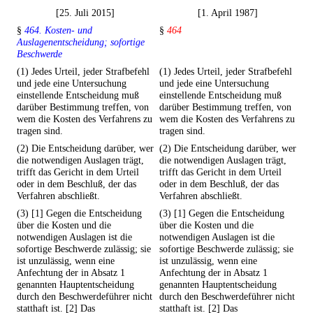
[25. Juli 2015]
[1. April 1987]
§
464. Kosten- und
§
464
Auslagenentscheidung; sofortige
Beschwerde
(1) Jedes Urteil, jeder Strafbefehl
(1) Jedes Urteil, jeder Strafbefehl
und jede eine Untersuchung
und jede eine Untersuchung
einstellende Entscheidung muß
einstellende Entscheidung muß
darüber Bestimmung treffen, von
darüber Bestimmung treffen, von
wem die Kosten des Verfahrens zu
wem die Kosten des Verfahrens zu
tragen sind.
tragen sind.
(2) Die Entscheidung darüber, wer
(2) Die Entscheidung darüber, wer
die notwendigen Auslagen trägt,
die notwendigen Auslagen trägt,
trifft das Gericht in dem Urteil
trifft das Gericht in dem Urteil
oder in dem Beschluß, der das
oder in dem Beschluß, der das
Verfahren abschließt.
Verfahren abschließt.
(3) [1] Gegen die Entscheidung
(3) [1] Gegen die Entscheidung
über die Kosten und die
über die Kosten und die
notwendigen Auslagen ist die
notwendigen Auslagen ist die
sofortige Beschwerde zulässig; sie
sofortige Beschwerde zulässig; sie
ist unzulässig, wenn eine
ist unzulässig, wenn eine
Anfechtung der in Absatz 1
Anfechtung der in Absatz 1
genannten Hauptentscheidung
genannten Hauptentscheidung
durch den Beschwerdeführer nicht
durch den Beschwerdeführer nicht
statthaft ist. [2] Das
statthaft ist. [2] Das