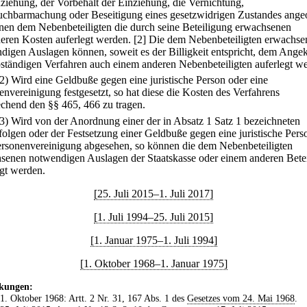
nziehung, der Vorbehalt der Einziehung, die Vernichtung,
chbarmachung oder Beseitigung eines gesetzwidrigen Zustandes angeo
nen dem Nebenbeteiligten die durch seine Beteiligung erwachsenen
eren Kosten auferlegt werden.
[2] Die dem Nebenbeteiligten erwachse
digen Auslagen können, soweit es der Billigkeit entspricht, dem Angek
bständigen Verfahren auch einem anderen Nebenbeteiligten auferlegt w
(2) Wird eine Geldbuße gegen eine juristische Person oder eine
envereinigung festgesetzt, so hat diese die Kosten des Verfahrens
echend den §§ 465, 466 zu tragen.
(3) Wird von der Anordnung einer der in Absatz 1 Satz 1 bezeichneten
olgen oder der Festsetzung einer Geldbuße gegen eine juristische Pers
ersonenvereinigung abgesehen, so können die dem Nebenbeteiligten
senen notwendigen Auslagen der Staatskasse oder einem anderen Betei
egt werden.
[25. Juli 2015–1. Juli 2017]
[1. Juli 1994–25. Juli 2015]
[1. Januar 1975–1. Juli 1994]
[1. Oktober 1968–1. Januar 1975]
kungen:
 1. Oktober 1968: Artt. 2 Nr. 31, 167 Abs. 1 des
Gesetzes vom 24. Mai 1968
.