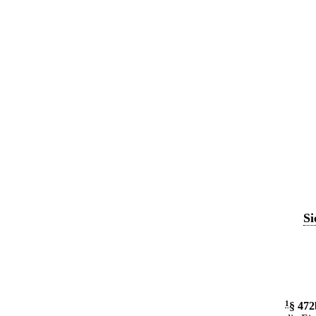
Si
1
§ 472