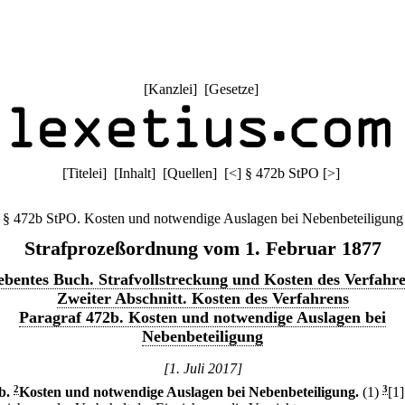
[
Kanzlei
] [
Gesetze
]
[
Titelei
] [
Inhalt
] [
Quellen
]
[
<
]
§ 472b StPO
[
>
]
§ 472b StPO. Kosten und notwendige Auslagen bei Nebenbeteiligung
Strafprozeßordnung vom 1. Februar 1877
ebentes Buch. Strafvollstreckung und Kosten des Verfahr
Zweiter Abschnitt. Kosten des Verfahrens
Paragraf 472b. Kosten und notwendige Auslagen bei
Nebenbeteiligung
[1. Juli 2017]
b
.
2
Kosten und notwendige Auslagen bei Nebenbeteiligung.
(1)
3
[1