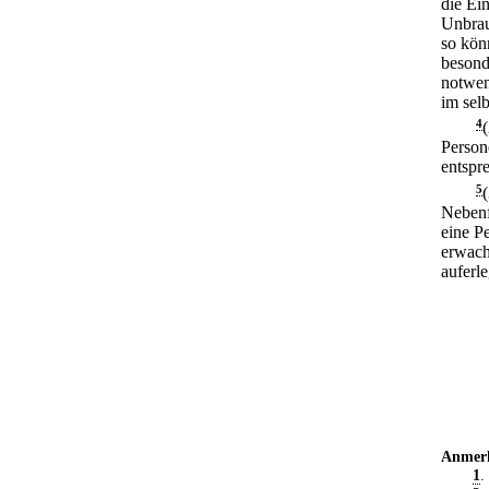
die Ei
Unbrau
so kön
besond
notwen
im sel
4
Person
entspr
5
Nebenf
eine P
erwach
auferl
Anmer
1
.