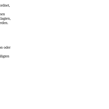
rdnet,
nen
lagten,
erden.
on oder
ligten