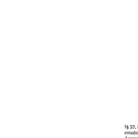
1
§ 57
.
ermahn