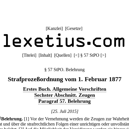
[
Kanzlei
] [
Gesetze
]
[
Titelei
] [
Inhalt
] [
Quellen
]
[
<
]
§ 57 StPO
[
>
]
§ 57 StPO. Belehrung
Strafprozeßordnung vom 1. Februar 1877
Erstes Buch. Allgemeine Vorschriften
Sechster Abschnitt. Zeugen
Paragraf 57. Belehrung
[25. Juli 2015]
2
Belehrung.
[1] Vor der Vernehmung werden die Zeugen zur Wahrheit
t und über die strafrechtlichen Folgen einer unrichtigen oder unvollstä