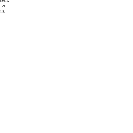
esen.
r zu
nn.