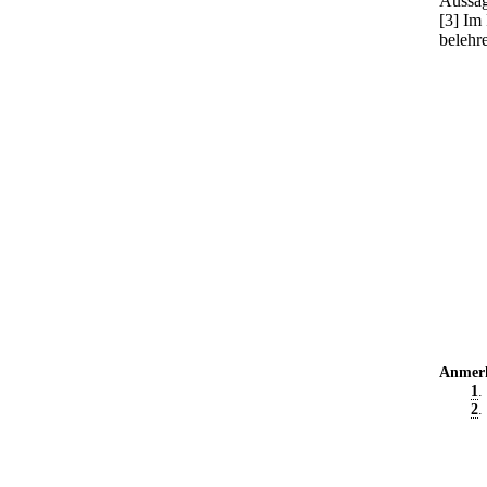
Aussag
[3] Im
belehr
Anmer
1
.
2
.