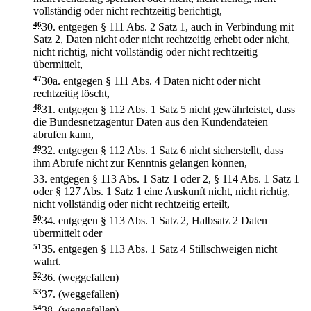
vollständig oder nicht rechtzeitig berichtigt,
46
30.
entgegen § 111 Abs. 2 Satz 1, auch in Verbindung mit
Satz 2, Daten nicht oder nicht rechtzeitig erhebt oder nicht,
nicht richtig, nicht vollständig oder nicht rechtzeitig
übermittelt,
47
30a.
entgegen § 111 Abs. 4 Daten nicht oder nicht
rechtzeitig löscht,
48
31.
entgegen § 112 Abs. 1 Satz 5 nicht gewährleistet, dass
die Bundesnetzagentur Daten aus den Kundendateien
abrufen kann,
49
32.
entgegen § 112 Abs. 1 Satz 6 nicht sicherstellt, dass
ihm Abrufe nicht zur Kenntnis gelangen können,
33.
entgegen § 113 Abs. 1 Satz 1 oder 2, § 114 Abs. 1 Satz 1
oder § 127 Abs. 1 Satz 1 eine Auskunft nicht, nicht richtig,
nicht vollständig oder nicht rechtzeitig erteilt,
50
34.
entgegen § 113 Abs. 1 Satz 2, Halbsatz 2 Daten
übermittelt oder
51
35.
entgegen § 113 Abs. 1 Satz 4 Stillschweigen nicht
wahrt.
52
36.
(weggefallen)
53
37.
(weggefallen)
54
38.
(weggefallen)