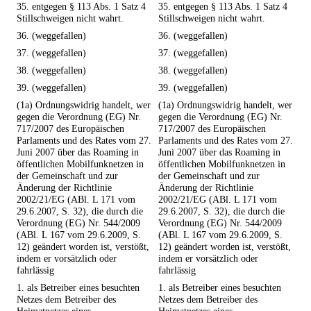
35. entgegen § 113 Abs. 1 Satz 4
35. entgegen § 113 Abs. 1 Satz 4
Stillschweigen nicht wahrt.
Stillschweigen nicht wahrt.
36. (weggefallen)
36. (weggefallen)
37. (weggefallen)
37. (weggefallen)
38. (weggefallen)
38. (weggefallen)
39. (weggefallen)
39. (weggefallen)
(1a) Ordnungswidrig handelt, wer
(1a) Ordnungswidrig handelt, wer
gegen die Verordnung (EG) Nr.
gegen die Verordnung (EG) Nr.
717/2007 des Europäischen
717/2007 des Europäischen
Parlaments und des Rates vom 27.
Parlaments und des Rates vom 27.
Juni 2007 über das Roaming in
Juni 2007 über das Roaming in
öffentlichen Mobilfunknetzen in
öffentlichen Mobilfunknetzen in
der Gemeinschaft und zur
der Gemeinschaft und zur
Änderung der Richtlinie
Änderung der Richtlinie
2002/21/EG (ABl. L 171 vom
2002/21/EG (ABl. L 171 vom
29.6.2007, S. 32), die durch die
29.6.2007, S. 32), die durch die
Verordnung (EG) Nr. 544/2009
Verordnung (EG) Nr. 544/2009
(ABl. L 167 vom 29.6.2009, S.
(ABl. L 167 vom 29.6.2009, S.
12) geändert worden ist, verstößt,
12) geändert worden ist, verstößt,
indem er vorsätzlich oder
indem er vorsätzlich oder
fahrlässig
fahrlässig
1. als Betreiber eines besuchten
1. als Betreiber eines besuchten
Netzes dem Betreiber des
Netzes dem Betreiber des