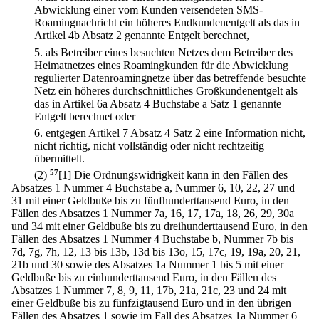
Abwicklung einer vom Kunden versendeten SMS-
Roamingnachricht ein höheres Endkundenentgelt als das in
Artikel 4b Absatz 2 genannte Entgelt berechnet,
5.
als Betreiber eines besuchten Netzes dem Betreiber des
Heimatnetzes eines Roamingkunden für die Abwicklung
regulierter Datenroamingnetze über das betreffende besuchte
Netz ein höheres durchschnittliches Großkundenentgelt als
das in Artikel 6a Absatz 4 Buchstabe a Satz 1 genannte
Entgelt berechnet oder
6.
entgegen Artikel 7 Absatz 4 Satz 2 eine Information nicht,
nicht richtig, nicht vollständig oder nicht rechtzeitig
übermittelt.
(2)
57
[1] Die Ordnungswidrigkeit kann in den Fällen des
Absatzes 1 Nummer 4 Buchstabe a, Nummer 6, 10, 22, 27 und
31 mit einer Geldbuße bis zu fünfhunderttausend Euro, in den
Fällen des Absatzes 1 Nummer 7a, 16, 17, 17a, 18, 26, 29, 30a
und 34 mit einer Geldbuße bis zu dreihunderttausend Euro, in den
Fällen des Absatzes 1 Nummer 4 Buchstabe b, Nummer 7b bis
7d, 7g, 7h, 12, 13 bis 13b, 13d bis 13o, 15, 17c, 19, 19a, 20, 21,
21b und 30 sowie des Absatzes 1a Nummer 1 bis 5 mit einer
Geldbuße bis zu einhunderttausend Euro, in den Fällen des
Absatzes 1 Nummer 7, 8, 9, 11, 17b, 21a, 21c, 23 und 24 mit
einer Geldbuße bis zu fünfzigtausend Euro und in den übrigen
Fällen des Absatzes 1 sowie im Fall des Absatzes 1a Nummer 6