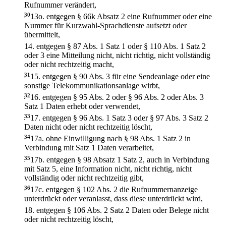
Rufnummer verändert,
30
13o.
entgegen § 66k Absatz 2 eine Rufnummer oder eine
Nummer für Kurzwahl-Sprachdienste aufsetzt oder
übermittelt,
14.
entgegen § 87 Abs. 1 Satz 1 oder § 110 Abs. 1 Satz 2
oder 3 eine Mitteilung nicht, nicht richtig, nicht vollständig
oder nicht rechtzeitig macht,
31
15.
entgegen § 90 Abs. 3 für eine Sendeanlage oder eine
sonstige Telekommunikationsanlage wirbt,
32
16.
entgegen § 95 Abs. 2 oder § 96 Abs. 2 oder Abs. 3
Satz 1 Daten erhebt oder verwendet,
33
17.
entgegen § 96 Abs. 1 Satz 3 oder § 97 Abs. 3 Satz 2
Daten nicht oder nicht rechtzeitig löscht,
34
17a.
ohne Einwilligung nach § 98 Abs. 1 Satz 2 in
Verbindung mit Satz 1 Daten verarbeitet,
35
17b.
entgegen § 98 Absatz 1 Satz 2, auch in Verbindung
mit Satz 5, eine Information nicht, nicht richtig, nicht
vollständig oder nicht rechtzeitig gibt,
36
17c.
entgegen § 102 Abs. 2 die Rufnummernanzeige
unterdrückt oder veranlasst, dass diese unterdrückt wird,
18.
entgegen § 106 Abs. 2 Satz 2 Daten oder Belege nicht
oder nicht rechtzeitig löscht,