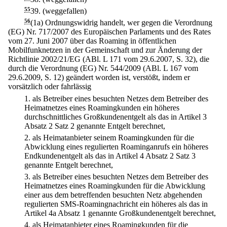
55
39.
(weggefallen)
56
(1a) Ordnungswidrig handelt, wer gegen die Verordnung
(EG) Nr. 717/2007 des Europäischen Parlaments und des Rates
vom 27. Juni 2007 über das Roaming in öffentlichen
Mobilfunknetzen in der Gemeinschaft und zur Änderung der
Richtlinie 2002/21/EG (ABl. L 171 vom 29.6.2007, S. 32), die
durch die Verordnung (EG) Nr. 544/2009 (ABl. L 167 vom
29.6.2009, S. 12) geändert worden ist, verstößt, indem er
vorsätzlich oder fahrlässig
1.
als Betreiber eines besuchten Netzes dem Betreiber des
Heimatnetzes eines Roamingkunden ein höheres
durchschnittliches Großkundenentgelt als das in Artikel 3
Absatz 2 Satz 2 genannte Entgelt berechnet,
2.
als Heimatanbieter seinem Roamingkunden für die
Abwicklung eines regulierten Roaminganrufs ein höheres
Endkundenentgelt als das in Artikel 4 Absatz 2 Satz 3
genannte Entgelt berechnet,
3.
als Betreiber eines besuchten Netzes dem Betreiber des
Heimatnetzes eines Roamingkunden für die Abwicklung
einer aus dem betreffenden besuchten Netz abgehenden
regulierten SMS-Roamingnachricht ein höheres als das in
Artikel 4a Absatz 1 genannte Großkundenentgelt berechnet,
4.
als Heimatanbieter eines Roamingkunden für die