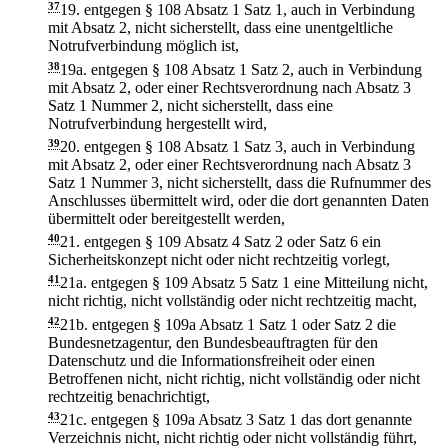
37
19.
entgegen § 108 Absatz 1 Satz 1, auch in Verbindung
mit Absatz 2, nicht sicherstellt, dass eine unentgeltliche
Notrufverbindung möglich ist,
38
19a.
entgegen § 108 Absatz 1 Satz 2, auch in Verbindung
mit Absatz 2, oder einer Rechtsverordnung nach Absatz 3
Satz 1 Nummer 2, nicht sicherstellt, dass eine
Notrufverbindung hergestellt wird,
39
20.
entgegen § 108 Absatz 1 Satz 3, auch in Verbindung
mit Absatz 2, oder einer Rechtsverordnung nach Absatz 3
Satz 1 Nummer 3, nicht sicherstellt, dass die Rufnummer des
Anschlusses übermittelt wird, oder die dort genannten Daten
übermittelt oder bereitgestellt werden,
40
21.
entgegen § 109 Absatz 4 Satz 2 oder Satz 6 ein
Sicherheitskonzept nicht oder nicht rechtzeitig vorlegt,
41
21a.
entgegen § 109 Absatz 5 Satz 1 eine Mitteilung nicht,
nicht richtig, nicht vollständig oder nicht rechtzeitig macht,
42
21b.
entgegen § 109a Absatz 1 Satz 1 oder Satz 2 die
Bundesnetzagentur, den Bundesbeauftragten für den
Datenschutz und die Informationsfreiheit oder einen
Betroffenen nicht, nicht richtig, nicht vollständig oder nicht
rechtzeitig benachrichtigt,
43
21c.
entgegen § 109a Absatz 3 Satz 1 das dort genannte
Verzeichnis nicht, nicht richtig oder nicht vollständig führt,