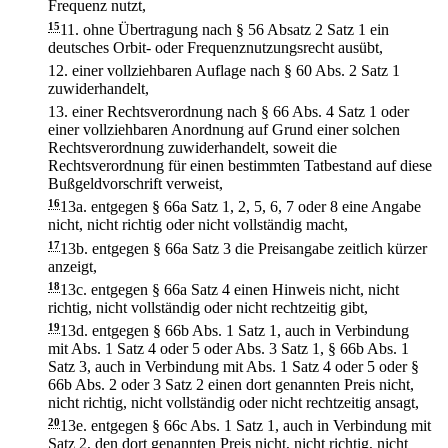
Frequenz nutzt,
15
11.
ohne Übertragung nach § 56 Absatz 2 Satz 1 ein
deutsches Orbit- oder Frequenznutzungsrecht ausübt,
12.
einer vollziehbaren Auflage nach § 60 Abs. 2 Satz 1
zuwiderhandelt,
13.
einer Rechtsverordnung nach § 66 Abs. 4 Satz 1 oder
einer vollziehbaren Anordnung auf Grund einer solchen
Rechtsverordnung zuwiderhandelt, soweit die
Rechtsverordnung für einen bestimmten Tatbestand auf diese
Bußgeldvorschrift verweist,
16
13a.
entgegen § 66a Satz 1, 2, 5, 6, 7 oder 8 eine Angabe
nicht, nicht richtig oder nicht vollständig macht,
17
13b.
entgegen § 66a Satz 3 die Preisangabe zeitlich kürzer
anzeigt,
18
13c.
entgegen § 66a Satz 4 einen Hinweis nicht, nicht
richtig, nicht vollständig oder nicht rechtzeitig gibt,
19
13d.
entgegen § 66b Abs. 1 Satz 1, auch in Verbindung
mit Abs. 1 Satz 4 oder 5 oder Abs. 3 Satz 1, § 66b Abs. 1
Satz 3, auch in Verbindung mit Abs. 1 Satz 4 oder 5 oder §
66b Abs. 2 oder 3 Satz 2 einen dort genannten Preis nicht,
nicht richtig, nicht vollständig oder nicht rechtzeitig ansagt,
20
13e.
entgegen § 66c Abs. 1 Satz 1, auch in Verbindung mit
Satz 2, den dort genannten Preis nicht, nicht richtig, nicht