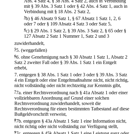
Abs. 4 Satz 4, § 38 Abs. 4 Satz 2, auch in Verbindung
mit § 39 Abs. 3 Satz 1 oder § 42 Abs. 4 Satz 1, auch in
Verbindung mit § 18 Abs. 2 Satz 2,
3
b)
§ 46 Absatz 9 Satz 1, § 67 Absatz 1 Satz 1, 2, 6
oder 7 oder § 109 Absatz 4 Satz 3 oder Satz 5,
4
c)
§ 29 Abs. 1 Satz 2, § 39 Abs. 3 Satz 2, § 65 oder §
127 Absatz 2 Satz 1 Nummer 1, Satz 2 und 3
zuwiderhandelt,
5
5.
(weggefallen)
6
6.
ohne Genehmigung nach § 30 Absatz 1 Satz 1, Absatz 2
Satz 2 zweiter Fall oder § 39 Abs. 1 Satz 1 ein Entgelt
erhebt,
7.
entgegen § 38 Abs. 1 Satz 1 oder 3 oder § 39 Abs. 3 Satz
4 ein Entgelt oder eine Entgeltmaßnahme nicht, nicht richtig,
nicht vollständig oder nicht rechtzeitig zur Kenntnis gibt,
7
7a.
einer Rechtsverordnung nach § 41a Absatz 1 oder einer
vollziehbaren Anordnung auf Grund einer solchen
Rechtsverordnung zuwiderhandelt, soweit die
Rechtsverordnung für einen bestimmten Tatbestand auf diese
Bußgeldvorschrift verweist,
8
7b.
entgegen § 43a Absatz 1 Satz 1 eine Information nicht,
nicht richtig oder nicht vollständig zur Verfügung stellt,
9
7c.
entgegen § 45k Absatz 1 Satz 1 eine Leistung ganz oder