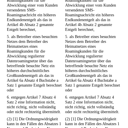
Roamingkunden für die
Roamingkunden für die
Abwicklung einer vom Kunden
Abwicklung einer vom Kunden
versendeten SMS-
versendeten SMS-
Roamingnachricht ein höheres
Roamingnachricht ein höheres
Endkundenentgelt als das in
Endkundenentgelt als das in
Artikel 4b Absatz 2 genannte
Artikel 4b Absatz 2 genannte
Entgelt berechnet,
Entgelt berechnet,
5. als Betreiber eines besuchten
5. als Betreiber eines besuchten
Netzes dem Betreiber des
Netzes dem Betreiber des
Heimatnetzes eines
Heimatnetzes eines
Roamingkunden für die
Roamingkunden für die
Abwicklung regulierter
Abwicklung regulierter
Datenroamingnetze über das
Datenroamingnetze über das
betreffende besuchte Netz ein
betreffende besuchte Netz ein
höheres durchschnittliches
höheres durchschnittliches
Großkundenentgelt als das in
Großkundenentgelt als das in
Artikel 6a Absatz 4 Buchstabe a
Artikel 6a Absatz 4 Buchstabe a
Satz 1 genannte Entgelt berechnet
Satz 1 genannte Entgelt berechnet
oder
oder
6. entgegen Artikel 7 Absatz 4
6. entgegen Artikel 7 Absatz 4
Satz 2 eine Information nicht,
Satz 2 eine Information nicht,
nicht richtig, nicht vollständig
nicht richtig, nicht vollständig
oder nicht rechtzeitig übermittelt.
oder nicht rechtzeitig übermittelt.
(2) [1] Die Ordnungswidrigkeit
(2) [1] Die Ordnungswidrigkeit
kann in den Fällen des Absatzes 1
kann in den Fällen des Absatzes 1