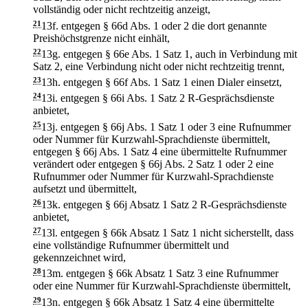
vollständig oder nicht rechtzeitig anzeigt,
21
13f.
entgegen § 66d Abs. 1 oder 2 die dort genannte
Preishöchstgrenze nicht einhält,
22
13g.
entgegen § 66e Abs. 1 Satz 1, auch in Verbindung mit
Satz 2, eine Verbindung nicht oder nicht rechtzeitig trennt,
23
13h.
entgegen § 66f Abs. 1 Satz 1 einen Dialer einsetzt,
24
13i.
entgegen § 66i Abs. 1 Satz 2 R-Gesprächsdienste
anbietet,
25
13j.
entgegen § 66j Abs. 1 Satz 1 oder 3 eine Rufnummer
oder Nummer für Kurzwahl-Sprachdienste übermittelt,
entgegen § 66j Abs. 1 Satz 4 eine übermittelte Rufnummer
verändert oder entgegen § 66j Abs. 2 Satz 1 oder 2 eine
Rufnummer oder Nummer für Kurzwahl-Sprachdienste
aufsetzt und übermittelt,
26
13k.
entgegen § 66j Absatz 1 Satz 2 R-Gesprächsdienste
anbietet,
27
13l.
entgegen § 66k Absatz 1 Satz 1 nicht sicherstellt, dass
eine vollständige Rufnummer übermittelt und
gekennzeichnet wird,
28
13m.
entgegen § 66k Absatz 1 Satz 3 eine Rufnummer
oder eine Nummer für Kurzwahl-Sprachdienste übermittelt,
29
13n.
entgegen § 66k Absatz 1 Satz 4 eine übermittelte