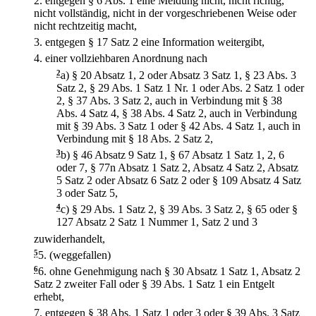
2.
entgegen § 6 Abs. 1 eine Meldung nicht, nicht richtig,
nicht vollständig, nicht in der vorgeschriebenen Weise oder
nicht rechtzeitig macht,
3.
entgegen § 17 Satz 2 eine Information weitergibt,
4.
einer vollziehbaren Anordnung nach
2
a)
§ 20 Absatz 1, 2 oder Absatz 3 Satz 1, § 23 Abs. 3
Satz 2, § 29 Abs. 1 Satz 1 Nr. 1 oder Abs. 2 Satz 1 oder
2, § 37 Abs. 3 Satz 2, auch in Verbindung mit § 38
Abs. 4 Satz 4, § 38 Abs. 4 Satz 2, auch in Verbindung
mit § 39 Abs. 3 Satz 1 oder § 42 Abs. 4 Satz 1, auch in
Verbindung mit § 18 Abs. 2 Satz 2,
3
b)
§ 46 Absatz 9 Satz 1, § 67 Absatz 1 Satz 1, 2, 6
oder 7, § 77n Absatz 1 Satz 2, Absatz 4 Satz 2, Absatz
5 Satz 2 oder Absatz 6 Satz 2 oder § 109 Absatz 4 Satz
3 oder Satz 5,
4
c)
§ 29 Abs. 1 Satz 2, § 39 Abs. 3 Satz 2, § 65 oder §
127 Absatz 2 Satz 1 Nummer 1, Satz 2 und 3
zuwiderhandelt,
5
5.
(weggefallen)
6
6.
ohne Genehmigung nach § 30 Absatz 1 Satz 1, Absatz 2
Satz 2 zweiter Fall oder § 39 Abs. 1 Satz 1 ein Entgelt
erhebt,
7.
entgegen § 38 Abs. 1 Satz 1 oder 3 oder § 39 Abs. 3 Satz