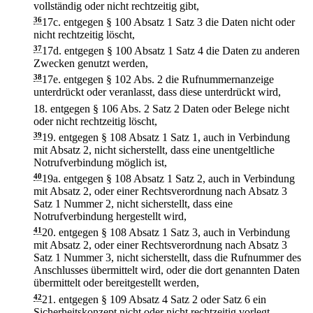
vollständig oder nicht rechtzeitig gibt,
36
17c.
entgegen § 100 Absatz 1 Satz 3 die Daten nicht oder
nicht rechtzeitig löscht,
37
17d.
entgegen § 100 Absatz 1 Satz 4 die Daten zu anderen
Zwecken genutzt werden,
38
17e.
entgegen § 102 Abs. 2 die Rufnummernanzeige
unterdrückt oder veranlasst, dass diese unterdrückt wird,
18.
entgegen § 106 Abs. 2 Satz 2 Daten oder Belege nicht
oder nicht rechtzeitig löscht,
39
19.
entgegen § 108 Absatz 1 Satz 1, auch in Verbindung
mit Absatz 2, nicht sicherstellt, dass eine unentgeltliche
Notrufverbindung möglich ist,
40
19a.
entgegen § 108 Absatz 1 Satz 2, auch in Verbindung
mit Absatz 2, oder einer Rechtsverordnung nach Absatz 3
Satz 1 Nummer 2, nicht sicherstellt, dass eine
Notrufverbindung hergestellt wird,
41
20.
entgegen § 108 Absatz 1 Satz 3, auch in Verbindung
mit Absatz 2, oder einer Rechtsverordnung nach Absatz 3
Satz 1 Nummer 3, nicht sicherstellt, dass die Rufnummer des
Anschlusses übermittelt wird, oder die dort genannten Daten
übermittelt oder bereitgestellt werden,
42
21.
entgegen § 109 Absatz 4 Satz 2 oder Satz 6 ein
Sicherheitskonzept nicht oder nicht rechtzeitig vorlegt,