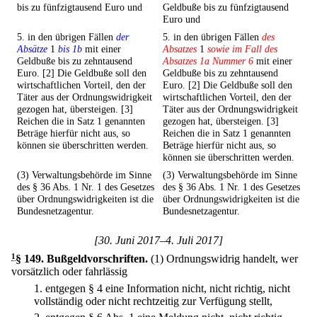
bis zu fünfzigtausend Euro und
Geldbuße bis zu fünfzigtausend
Euro und
5. in den übrigen Fällen
der
5. in den übrigen Fällen
des
Absätze
1
bis 1b
mit einer
Absatzes
1
sowie im Fall des
Geldbuße bis zu zehntausend
Absatzes 1a Nummer 6
mit einer
Euro. [2] Die Geldbuße soll den
Geldbuße bis zu zehntausend
wirtschaftlichen Vorteil, den der
Euro. [2] Die Geldbuße soll den
Täter aus der Ordnungswidrigkeit
wirtschaftlichen Vorteil, den der
gezogen hat, übersteigen. [3]
Täter aus der Ordnungswidrigkeit
Reichen die in Satz 1 genannten
gezogen hat, übersteigen. [3]
Beträge hierfür nicht aus, so
Reichen die in Satz 1 genannten
können sie überschritten werden.
Beträge hierfür nicht aus, so
können sie überschritten werden.
(3) Verwaltungsbehörde im Sinne
(3) Verwaltungsbehörde im Sinne
des § 36 Abs. 1 Nr. 1 des Gesetzes
des § 36 Abs. 1 Nr. 1 des Gesetzes
über Ordnungswidrigkeiten ist die
über Ordnungswidrigkeiten ist die
Bundesnetzagentur.
Bundesnetzagentur.
[30. Juni 2017–4. Juli 2017]
1
§ 149
.
Bußgeldvorschriften.
(1) Ordnungswidrig handelt, wer
vorsätzlich oder fahrlässig
1.
entgegen § 4 eine Information nicht, nicht richtig, nicht
vollständig oder nicht rechtzeitig zur Verfügung stellt,