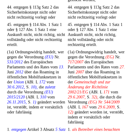
44. entgegen § 113g Satz 2 das
44. entgegen § 113g Satz 2 das
Sicherheitskonzept nicht oder
Sicherheitskonzept nicht oder
nicht rechtzeitig vorlegt oder
nicht rechtzeitig vorlegt oder
45. entgegen § 114 Abs. 1 Satz 1
45. entgegen § 114 Abs. 1 Satz 1
oder § 127 Abs. 1 Satz 1 eine
oder § 127 Abs. 1 Satz 1 eine
Auskunft nicht, nicht richtig, nicht
Auskunft nicht, nicht richtig,
vollständig oder nicht rechtzeitig
nicht vollständig oder nicht
erteilt.
rechtzeitig erteilt.
(1a) Ordnungswidrig handelt, wer
(1a) Ordnungswidrig handelt, wer
gegen die Verordnung
(EU)
Nr.
gegen die Verordnung
(EG)
Nr.
531/2012
des Europäischen
717/2007
des Europäischen
Parlaments und des Rates vom
13.
Parlaments und des Rates vom
27.
Juni
2012
über das Roaming in
Juni
2007
über das Roaming in
öffentlichen Mobilfunknetzen in
öffentlichen Mobilfunknetzen in
der
Union
(ABl. L
172
vom
der
Gemeinschaft und zur
30.6.2012,
S.
10),
die
zuletzt
Änderung der Richtlinie
durch die Verordnung
(EU)
2002/21/EG
(ABl. L
171
vom
2015/2120
(ABl. L
310
vom
29.6.2007,
S.
32),
die durch die
26.11.2015,
S.
1)
geändert worden
Verordnung
(EG) Nr. 544/2009
ist, verstößt, indem er vorsätzlich
(ABl. L
167
vom
29.6.2009,
S.
oder fahrlässig
12)
geändert worden ist, verstößt,
indem er vorsätzlich oder
fahrlässig
1.
entgegen
Artikel 3 Absatz
5 Satz
1.
als Betreiber eines besuchten