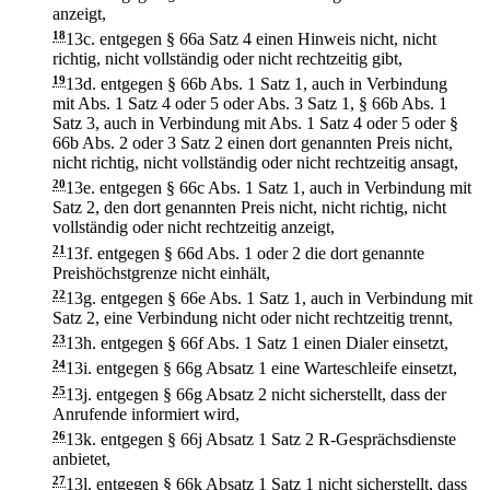
anzeigt,
18
13c.
entgegen § 66a Satz 4 einen Hinweis nicht, nicht
richtig, nicht vollständig oder nicht rechtzeitig gibt,
19
13d.
entgegen § 66b Abs. 1 Satz 1, auch in Verbindung
mit Abs. 1 Satz 4 oder 5 oder Abs. 3 Satz 1, § 66b Abs. 1
Satz 3, auch in Verbindung mit Abs. 1 Satz 4 oder 5 oder §
66b Abs. 2 oder 3 Satz 2 einen dort genannten Preis nicht,
nicht richtig, nicht vollständig oder nicht rechtzeitig ansagt,
20
13e.
entgegen § 66c Abs. 1 Satz 1, auch in Verbindung mit
Satz 2, den dort genannten Preis nicht, nicht richtig, nicht
vollständig oder nicht rechtzeitig anzeigt,
21
13f.
entgegen § 66d Abs. 1 oder 2 die dort genannte
Preishöchstgrenze nicht einhält,
22
13g.
entgegen § 66e Abs. 1 Satz 1, auch in Verbindung mit
Satz 2, eine Verbindung nicht oder nicht rechtzeitig trennt,
23
13h.
entgegen § 66f Abs. 1 Satz 1 einen Dialer einsetzt,
24
13i.
entgegen § 66g Absatz 1 eine Warteschleife einsetzt,
25
13j.
entgegen § 66g Absatz 2 nicht sicherstellt, dass der
Anrufende informiert wird,
26
13k.
entgegen § 66j Absatz 1 Satz 2 R-Gesprächsdienste
anbietet,
27
13l.
entgegen § 66k Absatz 1 Satz 1 nicht sicherstellt, dass