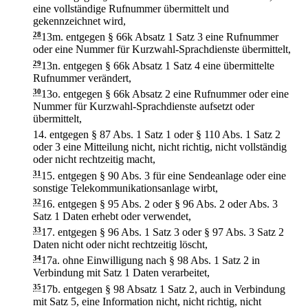
eine vollständige Rufnummer übermittelt und
gekennzeichnet wird,
28
13m.
entgegen § 66k Absatz 1 Satz 3 eine Rufnummer
oder eine Nummer für Kurzwahl-Sprachdienste übermittelt,
29
13n.
entgegen § 66k Absatz 1 Satz 4 eine übermittelte
Rufnummer verändert,
30
13o.
entgegen § 66k Absatz 2 eine Rufnummer oder eine
Nummer für Kurzwahl-Sprachdienste aufsetzt oder
übermittelt,
14.
entgegen § 87 Abs. 1 Satz 1 oder § 110 Abs. 1 Satz 2
oder 3 eine Mitteilung nicht, nicht richtig, nicht vollständig
oder nicht rechtzeitig macht,
31
15.
entgegen § 90 Abs. 3 für eine Sendeanlage oder eine
sonstige Telekommunikationsanlage wirbt,
32
16.
entgegen § 95 Abs. 2 oder § 96 Abs. 2 oder Abs. 3
Satz 1 Daten erhebt oder verwendet,
33
17.
entgegen § 96 Abs. 1 Satz 3 oder § 97 Abs. 3 Satz 2
Daten nicht oder nicht rechtzeitig löscht,
34
17a.
ohne Einwilligung nach § 98 Abs. 1 Satz 2 in
Verbindung mit Satz 1 Daten verarbeitet,
35
17b.
entgegen § 98 Absatz 1 Satz 2, auch in Verbindung
mit Satz 5, eine Information nicht, nicht richtig, nicht