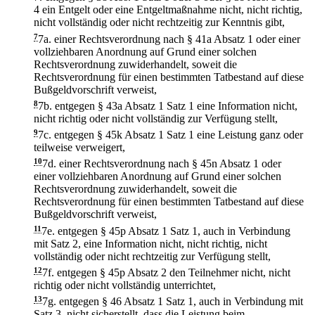
4 ein Entgelt oder eine Entgeltmaßnahme nicht, nicht richtig,
nicht vollständig oder nicht rechtzeitig zur Kenntnis gibt,
7
7a.
einer Rechtsverordnung nach § 41a Absatz 1 oder einer
vollziehbaren Anordnung auf Grund einer solchen
Rechtsverordnung zuwiderhandelt, soweit die
Rechtsverordnung für einen bestimmten Tatbestand auf diese
Bußgeldvorschrift verweist,
8
7b.
entgegen § 43a Absatz 1 Satz 1 eine Information nicht,
nicht richtig oder nicht vollständig zur Verfügung stellt,
9
7c.
entgegen § 45k Absatz 1 Satz 1 eine Leistung ganz oder
teilweise verweigert,
10
7d.
einer Rechtsverordnung nach § 45n Absatz 1 oder
einer vollziehbaren Anordnung auf Grund einer solchen
Rechtsverordnung zuwiderhandelt, soweit die
Rechtsverordnung für einen bestimmten Tatbestand auf diese
Bußgeldvorschrift verweist,
11
7e.
entgegen § 45p Absatz 1 Satz 1, auch in Verbindung
mit Satz 2, eine Information nicht, nicht richtig, nicht
vollständig oder nicht rechtzeitig zur Verfügung stellt,
12
7f.
entgegen § 45p Absatz 2 den Teilnehmer nicht, nicht
richtig oder nicht vollständig unterrichtet,
13
7g.
entgegen § 46 Absatz 1 Satz 1, auch in Verbindung mit
Satz 3, nicht sicherstellt, dass die Leistung beim