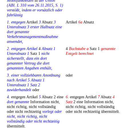
Mobilfunknetzen
in
der Union
(ABl. L 310 vom 26.11.2015, S. 1)
verstößt, indem er vorsätzlich oder
fahrlässig
1. entgegen
Artikel
3
Absatz
3
Artikel
6a
Absatz
Unterabsatz 3 erster Halbsatz eine
dort genannte
Verkehrsmanagementmaßnahme
anwendet,
2. entgegen Artikel
4
Absatz 1
4
Buchstabe a
Satz 1
genannte
Unterabsatz 1
Satz 1
nicht
Entgelt berechnet
sicherstellt, dass ein dort
genannter Vertrag die dort
genannten Angaben enthält,
3. einer vollziehbaren Anordnung
oder
nach Artikel 5 Absatz 1
Unterabsatz 1 Satz 2
zuwiderhandelt
oder
4.
entgegen Artikel
5
Absatz 2 eine
6.
entgegen Artikel
7
Absatz
4
dort genannte
Information nicht,
Satz
2 eine Information nicht,
nicht richtig, nicht vollständig
nicht richtig, nicht vollständig
oder nicht rechtzeitig
vorlegt oder
oder nicht rechtzeitig übermittelt.
nicht, nicht richtig, nicht
vollständig oder nicht rechtzeitig
übermittelt.