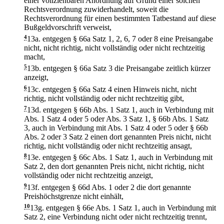
einer vollziehbaren Anordnung auf Grund einer solchen
Rechtsverordnung zuwiderhandelt, soweit die
Rechtsverordnung für einen bestimmten Tatbestand auf diese
Bußgeldvorschrift verweist,
4
13a.
entgegen § 66a Satz 1, 2, 6, 7 oder 8 eine Preisangabe
nicht, nicht richtig, nicht vollständig oder nicht rechtzeitig
macht,
5
13b.
entgegen § 66a Satz 3 die Preisangabe zeitlich kürzer
anzeigt,
6
13c.
entgegen § 66a Satz 4 einen Hinweis nicht, nicht
richtig, nicht vollständig oder nicht rechtzeitig gibt,
7
13d.
entgegen § 66b Abs. 1 Satz 1, auch in Verbindung mit
Abs. 1 Satz 4 oder 5 oder Abs. 3 Satz 1, § 66b Abs. 1 Satz
3, auch in Verbindung mit Abs. 1 Satz 4 oder 5 oder § 66b
Abs. 2 oder 3 Satz 2 einen dort genannten Preis nicht, nicht
richtig, nicht vollständig oder nicht rechtzeitig ansagt,
8
13e.
entgegen § 66c Abs. 1 Satz 1, auch in Verbindung mit
Satz 2, den dort genannten Preis nicht, nicht richtig, nicht
vollständig oder nicht rechtzeitig anzeigt,
9
13f.
entgegen § 66d Abs. 1 oder 2 die dort genannte
Preishöchstgrenze nicht einhält,
10
13g.
entgegen § 66e Abs. 1 Satz 1, auch in Verbindung mit
Satz 2, eine Verbindung nicht oder nicht rechtzeitig trennt,