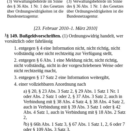
(3) Verwaltungsbehörde im Sinne
(3) Verwaltungsbehörde im Sinne
des § 36 Abs. 1 Nr. 1 des Gesetzes
des § 36 Abs. 1 Nr. 1 des Gesetzes
über Ordnungswidrigkeiten ist die
über Ordnungswidrigkeiten ist die
Bundesnetzagentur.
Bundesnetzagentur.
[23. Februar 2010–1. März 2010]
1
§ 149
.
Bußgeldvorschriften.
(1) Ordnungswidrig handelt, wer
vorsätzlich oder fahrlässig
1.
entgegen § 4 eine Information nicht, nicht richtig, nicht
vollständig oder nicht rechtzeitig zur Verfügung stellt,
2.
entgegen § 6 Abs. 1 eine Meldung nicht, nicht richtig,
nicht vollständig, nicht in der vorgeschriebenen Weise oder
nicht rechtzeitig macht,
3.
entgegen § 17 Satz 2 eine Information weitergibt,
4.
einer vollziehbaren Anordnung nach
a)
§ 20, § 23 Abs. 3 Satz 2, § 29 Abs. 1 Satz 1 Nr. 1
oder Abs. 2 Satz 1 oder 2, § 37 Abs. 3 Satz 2, auch in
Verbindung mit § 38 Abs. 4 Satz 4, § 38 Abs. 4 Satz 2,
auch in Verbindung mit § 39 Abs. 3 Satz 1 oder § 42
Abs. 4 Satz 1, auch in Verbindung mit § 18 Abs. 2 Satz
2,
2
b)
§ 66h Abs. 1 Satz 3, § 67 Abs. 1 Satz 1, 2, 6 oder 7
oder § 109 Abs. 3 Satz 3,