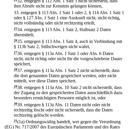
32.
entgegen § 112 Abs. 1 Satz 5 nicht sicherstellt, dass
ihm Abrufe nicht zur Kenntnis gelangen können,
33.
entgegen § 113 Abs. 1 Satz 1 oder 2, § 114 Abs. 1 Satz 1
oder § 127 Abs. 1 Satz 1 eine Auskunft nicht, nicht richtig,
nicht vollständig oder nicht rechtzeitig erteilt,
25
34.
entgegen § 113 Abs. 1 Satz 2, Halbsatz 2 Daten
übermittelt,
26
35.
entgegen § 113 Abs. 1 Satz 4, auch in Verbindung mit
§ 113b Satz 2, Stillschweigen nicht wahrt,
27
36.
entgegen § 113a Abs. 1 Satz 1 oder Abs. 6 Daten
nicht, nicht richtig oder nicht für die vorgeschriebene Dauer
speichert,
28
37.
entgegen § 113a Abs. 1 Satz 2 nicht sicherstellt, dass
die dort genannten Daten gespeichert werden, oder nicht
mitteilt, wer diese Daten speichert,
29
38.
entgegen § 113a Abs. 10 Satz 2 nicht sicherstellt, dass
der Zugang zu den gespeicherten Daten ausschließlich dazu
besonders ermächtigten Personen möglich ist, oder
30
39.
entgegen § 113a Abs. 11 Daten nicht oder nicht
rechtzeitig löscht oder nicht sicherstellt, dass die Daten
rechtzeitig gelöscht werden.
31
(1a) Ordnungswidrig handelt, wer gegen die Verordnung
(EG) Nr. 717/2007 des Europäischen Parlaments und des Rates