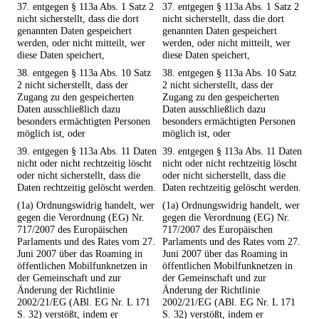
37. entgegen § 113a Abs. 1 Satz 2
37. entgegen § 113a Abs. 1 Satz 2
nicht sicherstellt, dass die dort
nicht sicherstellt, dass die dort
genannten Daten gespeichert
genannten Daten gespeichert
werden, oder nicht mitteilt, wer
werden, oder nicht mitteilt, wer
diese Daten speichert,
diese Daten speichert,
38. entgegen § 113a Abs. 10 Satz
38. entgegen § 113a Abs. 10 Satz
2 nicht sicherstellt, dass der
2 nicht sicherstellt, dass der
Zugang zu den gespeicherten
Zugang zu den gespeicherten
Daten ausschließlich dazu
Daten ausschließlich dazu
besonders ermächtigten Personen
besonders ermächtigten Personen
möglich ist, oder
möglich ist, oder
39. entgegen § 113a Abs. 11 Daten
39. entgegen § 113a Abs. 11 Daten
nicht oder nicht rechtzeitig löscht
nicht oder nicht rechtzeitig löscht
oder nicht sicherstellt, dass die
oder nicht sicherstellt, dass die
Daten rechtzeitig gelöscht werden.
Daten rechtzeitig gelöscht werden.
(1a) Ordnungswidrig handelt, wer
(1a) Ordnungswidrig handelt, wer
gegen die Verordnung (EG) Nr.
gegen die Verordnung (EG) Nr.
717/2007 des Europäischen
717/2007 des Europäischen
Parlaments und des Rates vom 27.
Parlaments und des Rates vom 27.
Juni 2007 über das Roaming in
Juni 2007 über das Roaming in
öffentlichen Mobilfunknetzen in
öffentlichen Mobilfunknetzen in
der Gemeinschaft und zur
der Gemeinschaft und zur
Änderung der Richtlinie
Änderung der Richtlinie
2002/21/EG (ABl. EG Nr. L 171
2002/21/EG (ABl. EG Nr. L 171
S. 32) verstößt, indem er
S. 32) verstößt, indem er