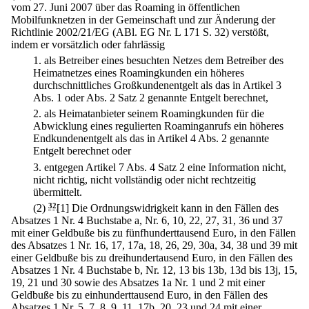
vom 27. Juni 2007 über das Roaming in öffentlichen
Mobilfunknetzen in der Gemeinschaft und zur Änderung der
Richtlinie 2002/21/EG (ABl. EG Nr. L 171 S. 32) verstößt,
indem er vorsätzlich oder fahrlässig
1.
als Betreiber eines besuchten Netzes dem Betreiber des
Heimatnetzes eines Roamingkunden ein höheres
durchschnittliches Großkundenentgelt als das in Artikel 3
Abs. 1 oder Abs. 2 Satz 2 genannte Entgelt berechnet,
2.
als Heimatanbieter seinem Roamingkunden für die
Abwicklung eines regulierten Roaminganrufs ein höheres
Endkundenentgelt als das in Artikel 4 Abs. 2 genannte
Entgelt berechnet oder
3.
entgegen Artikel 7 Abs. 4 Satz 2 eine Information nicht,
nicht richtig, nicht vollständig oder nicht rechtzeitig
übermittelt.
(2)
32
[1] Die Ordnungswidrigkeit kann in den Fällen des
Absatzes 1 Nr. 4 Buchstabe a, Nr. 6, 10, 22, 27, 31, 36 und 37
mit einer Geldbuße bis zu fünfhunderttausend Euro, in den Fällen
des Absatzes 1 Nr. 16, 17, 17a, 18, 26, 29, 30a, 34, 38 und 39 mit
einer Geldbuße bis zu dreihundertausend Euro, in den Fällen des
Absatzes 1 Nr. 4 Buchstabe b, Nr. 12, 13 bis 13b, 13d bis 13j, 15,
19, 21 und 30 sowie des Absatzes 1a Nr. 1 und 2 mit einer
Geldbuße bis zu einhunderttausend Euro, in den Fällen des
Absatzes 1 Nr. 5, 7, 8, 9, 11, 17b, 20, 23 und 24 mit einer