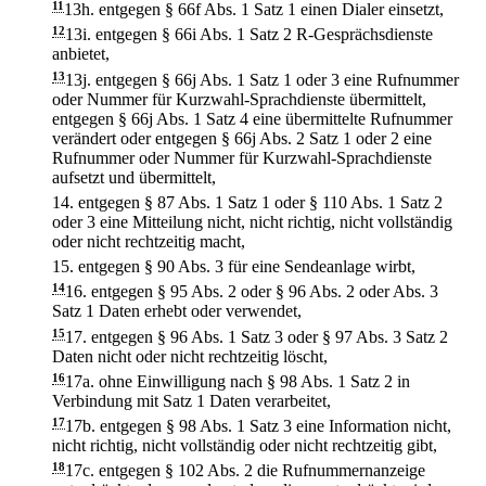
11
13h.
entgegen § 66f Abs. 1 Satz 1 einen Dialer einsetzt,
12
13i.
entgegen § 66i Abs. 1 Satz 2 R-Gesprächsdienste
anbietet,
13
13j.
entgegen § 66j Abs. 1 Satz 1 oder 3 eine Rufnummer
oder Nummer für Kurzwahl-Sprachdienste übermittelt,
entgegen § 66j Abs. 1 Satz 4 eine übermittelte Rufnummer
verändert oder entgegen § 66j Abs. 2 Satz 1 oder 2 eine
Rufnummer oder Nummer für Kurzwahl-Sprachdienste
aufsetzt und übermittelt,
14.
entgegen § 87 Abs. 1 Satz 1 oder § 110 Abs. 1 Satz 2
oder 3 eine Mitteilung nicht, nicht richtig, nicht vollständig
oder nicht rechtzeitig macht,
15.
entgegen § 90 Abs. 3 für eine Sendeanlage wirbt,
14
16.
entgegen § 95 Abs. 2 oder § 96 Abs. 2 oder Abs. 3
Satz 1 Daten erhebt oder verwendet,
15
17.
entgegen § 96 Abs. 1 Satz 3 oder § 97 Abs. 3 Satz 2
Daten nicht oder nicht rechtzeitig löscht,
16
17a.
ohne Einwilligung nach § 98 Abs. 1 Satz 2 in
Verbindung mit Satz 1 Daten verarbeitet,
17
17b.
entgegen § 98 Abs. 1 Satz 3 eine Information nicht,
nicht richtig, nicht vollständig oder nicht rechtzeitig gibt,
18
17c.
entgegen § 102 Abs. 2 die Rufnummernanzeige