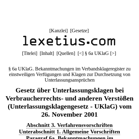
[
Kanzlei
] [
Gesetze
]
[
Titelei
] [
Inhalt
] [
Quellen
]
[
<
]
§ 6a UKlaG
[
>
]
§ 6a UKlaG. Bekanntmachungen im Verbandsklageregister zu
einstweiligen Verfügungen und Klagen zur Durchsetzung von
Unterlassungsansprüchen
Gesetz über Unterlassungsklagen bei
Verbraucherrechts- und anderen Verstößen
(Unterlassungsklagengesetz - UKlaG) vom
26. November 2001
Abschnitt 3. Verfahrensvorschriften
Unterabschnitt 1. Allgemeine Vorschriften
Paragraf 6a. Bekanntmachungen im