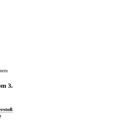
inem
om 3.
erstoß
n