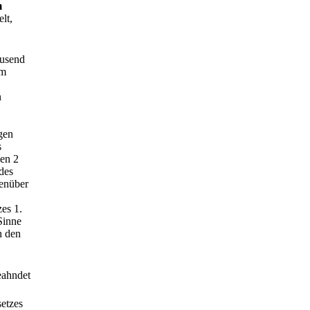
m
lt,
ausend
em
n
gen
s
en 2
 des
genüber
es 1.
Sinne
h den
eahndet
etzes