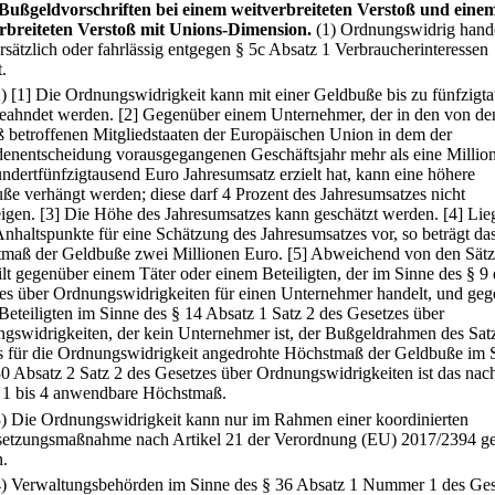
Bußgeldvorschriften bei einem weitverbreiteten Verstoß und eine
rbreiteten Verstoß mit Unions-Dimension.
(1) Ordnungswidrig hande
rsätzlich oder fahrlässig entgegen § 5c Absatz 1 Verbraucherinteressen
t.
2)
[1] Die Ordnungswidrigkeit kann mit einer Geldbuße bis zu fünfzigt
eahndet werden.
[2] Gegenüber einem Unternehmer, der in den von d
ß betroffenen Mitgliedstaaten der Europäischen Union in dem der
enentscheidung vorausgegangenen Geschäftsjahr mehr als eine Millio
ndertfünfzigtausend Euro Jahresumsatz erzielt hat, kann eine höhere
ße verhängt werden; diese darf 4 Prozent des Jahresumsatzes nicht
eigen.
[3] Die Höhe des Jahresumsatzes kann geschätzt werden.
[4] Lie
Anhaltspunkte für eine Schätzung des Jahresumsatzes vor, so beträgt da
maß der Geldbuße zwei Millionen Euro.
[5] Abweichend von den Sätz
gilt gegenüber einem Täter oder einem Beteiligten, der im Sinne des § 9
es über Ordnungswidrigkeiten für einen Unternehmer handelt, und ge
Beteiligten im Sinne des § 14 Absatz 1 Satz 2 des Gesetzes über
gswidrigkeiten, der kein Unternehmer ist, der Bußgeldrahmen des Satz
s für die Ordnungswidrigkeit angedrohte Höchstmaß der Geldbuße im 
30 Absatz 2 Satz 2 des Gesetzes über Ordnungswidrigkeiten ist das nac
 1 bis 4 anwendbare Höchstmaß.
3) Die Ordnungswidrigkeit kann nur im Rahmen einer koordinierten
etzungsmaßnahme nach Artikel 21 der Verordnung (EU) 2017/2394 g
.
4) Verwaltungsbehörden im Sinne des § 36 Absatz 1 Nummer 1 des Ges