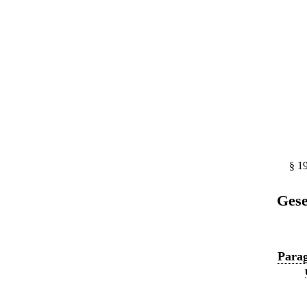
§ 1
Gese
Parag