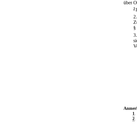
über O
2
2
Z
§
3
s
V
Anmer
1
.
2
.