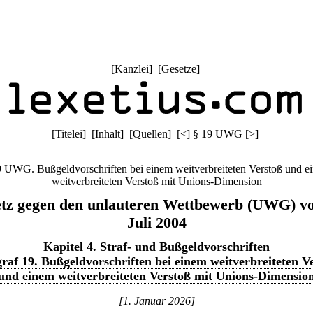
[
Kanzlei
] [
Gesetze
]
[
Titelei
] [
Inhalt
] [
Quellen
]
[
<
]
§ 19 UWG
[
>
]
9 UWG. Bußgeldvorschriften bei einem weitverbreiteten Verstoß und e
weitverbreiteten Verstoß mit Unions-Dimension
tz gegen den unlauteren Wettbewerb (UWG) v
Juli 2004
Kapitel 4. Straf- und Bußgeldvorschriften
raf 19. Bußgeldvorschriften bei einem weitverbreiteten V
und einem weitverbreiteten Verstoß mit Unions-Dimensio
[1. Januar 2026]