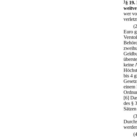
1
§ 19
.
weitve
wer vo
verletz
(
Euro g
Versto
Behörd
zweihu
Geldbu
überst
keine 
Höchst
bis 4 
Gesetz
einem 
Ordnun
[6] Da
des § 
Sätzen
(
Durchs
werden
(