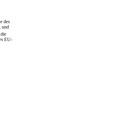
ne des
, und
 die
des EU-