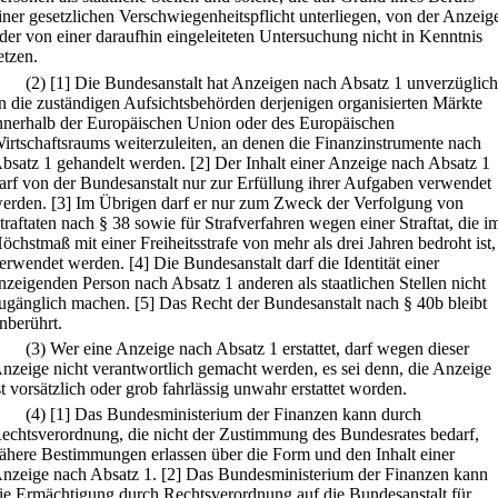
iner gesetzlichen Verschwiegenheitspflicht unterliegen, von der Anzeig
der von einer daraufhin eingeleiteten Untersuchung nicht in Kenntnis
etzen.
(2)
[1] Die Bundesanstalt hat Anzeigen nach Absatz 1 unverzüglich
n die zuständigen Aufsichtsbehörden derjenigen organisierten Märkte
nnerhalb der Europäischen Union oder des Europäischen
irtschaftsraums weiterzuleiten, an denen die Finanzinstrumente nach
bsatz 1 gehandelt werden.
[2] Der Inhalt einer Anzeige nach Absatz 1
arf von der Bundesanstalt nur zur Erfüllung ihrer Aufgaben verwendet
erden.
[3] Im Übrigen darf er nur zum Zweck der Verfolgung von
traftaten nach § 38 sowie für Strafverfahren wegen einer Straftat, die i
öchstmaß mit einer Freiheitsstrafe von mehr als drei Jahren bedroht ist,
erwendet werden.
[4] Die Bundesanstalt darf die Identität einer
nzeigenden Person nach Absatz 1 anderen als staatlichen Stellen nicht
ugänglich machen.
[5] Das Recht der Bundesanstalt nach § 40b bleibt
nberührt.
(3) Wer eine Anzeige nach Absatz 1 erstattet, darf wegen dieser
nzeige nicht verantwortlich gemacht werden, es sei denn, die Anzeige
st vorsätzlich oder grob fahrlässig unwahr erstattet worden.
(4)
[1] Das Bundesministerium der Finanzen kann durch
echtsverordnung, die nicht der Zustimmung des Bundesrates bedarf,
ähere Bestimmungen erlassen über die Form und den Inhalt einer
nzeige nach Absatz 1.
[2] Das Bundesministerium der Finanzen kann
ie Ermächtigung durch Rechtsverordnung auf die Bundesanstalt für