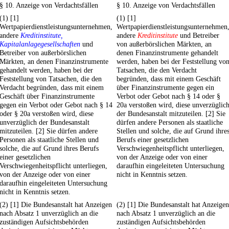
§ 10. Anzeige von Verdachtsfällen
§ 10. Anzeige von Verdachtsfällen
(1) [1]
(1) [1]
Wertpapierdienstleistungsunternehmen,
Wertpapierdienstleistungsunternehmen
andere
Kreditinstitute,
andere
Kreditinstitute
und Betreiber
Kapitalanlagegesellschaften
und
von außerbörslichen Märkten, an
Betreiber von außerbörslichen
denen Finanzinstrumente gehandelt
Märkten, an denen Finanzinstrumente
werden, haben bei der Feststellung vo
gehandelt werden, haben bei der
Tatsachen, die den Verdacht
Feststellung von Tatsachen, die den
begründen, dass mit einem Geschäft
Verdacht begründen, dass mit einem
über Finanzinstrumente gegen ein
Geschäft über Finanzinstrumente
Verbot oder Gebot nach § 14 oder §
gegen ein Verbot oder Gebot nach § 14
20a verstoßen wird, diese unverzüglic
oder § 20a verstoßen wird, diese
der Bundesanstalt mitzuteilen. [2] Sie
unverzüglich der Bundesanstalt
dürfen andere Personen als staatliche
mitzuteilen. [2] Sie dürfen andere
Stellen und solche, die auf Grund ihre
Personen als staatliche Stellen und
Berufs einer gesetzlichen
solche, die auf Grund ihres Berufs
Verschwiegenheitspflicht unterliegen,
einer gesetzlichen
von der Anzeige oder von einer
Verschwiegenheitspflicht unterliegen,
daraufhin eingeleiteten Untersuchung
von der Anzeige oder von einer
nicht in Kenntnis setzen.
daraufhin eingeleiteten Untersuchung
nicht in Kenntnis setzen.
(2) [1] Die Bundesanstalt hat Anzeigen
(2) [1] Die Bundesanstalt hat Anzeigen
nach Absatz 1 unverzüglich an die
nach Absatz 1 unverzüglich an die
zuständigen Aufsichtsbehörden
zuständigen Aufsichtsbehörden