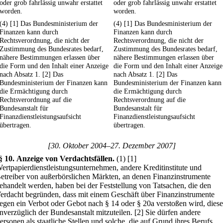
oder grob fahrlässig unwahr erstattet
oder grob fahrlässig unwahr erstattet
worden.
worden.
(4) [1] Das Bundesministerium der
(4) [1] Das Bundesministerium der
Finanzen kann durch
Finanzen kann durch
Rechtsverordnung, die nicht der
Rechtsverordnung, die nicht der
Zustimmung des Bundesrates bedarf,
Zustimmung des Bundesrates bedarf,
nähere Bestimmungen erlassen über
nähere Bestimmungen erlassen über
die Form und den Inhalt einer Anzeige
die Form und den Inhalt einer Anzeige
nach Absatz 1. [2] Das
nach Absatz 1. [2] Das
Bundesministerium der Finanzen kann
Bundesministerium der Finanzen kann
die Ermächtigung durch
die Ermächtigung durch
Rechtsverordnung auf die
Rechtsverordnung auf die
Bundesanstalt für
Bundesanstalt für
Finanzdienstleistungsaufsicht
Finanzdienstleistungsaufsicht
übertragen.
übertragen.
[30. Oktober 2004–27. Dezember 2007]
§ 10
.
Anzeige von Verdachtsfällen.
(1)
[1]
ertpapierdienstleistungsunternehmen, andere Kreditinstitute und
etreiber von außerbörslichen Märkten, an denen Finanzinstrumente
ehandelt werden, haben bei der Feststellung von Tatsachen, die den
erdacht begründen, dass mit einem Geschäft über Finanzinstrumente
egen ein Verbot oder Gebot nach § 14 oder § 20a verstoßen wird, diese
nverzüglich der Bundesanstalt mitzuteilen.
[2] Sie dürfen andere
ersonen als staatliche Stellen und solche, die auf Grund ihres Berufs