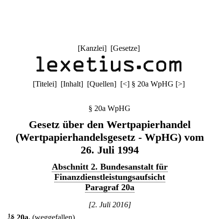
[
Kanzlei
] [
Gesetze
]
[
Titelei
] [
Inhalt
] [
Quellen
]
[
<
]
§ 20a WpHG
[
>
]
§ 20a WpHG
Gesetz über den Wertpapierhandel
(Wertpapierhandelsgesetz - WpHG) vom
26. Juli 1994
Abschnitt 2. Bundesanstalt für
Finanzdienstleistungsaufsicht
Paragraf 20a
[2. Juli 2016]
1
§ 20a
.
(weggefallen)