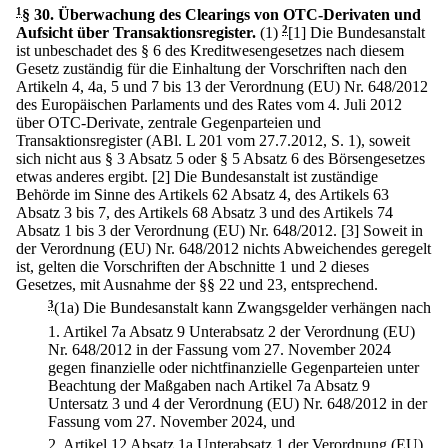
1
§ 30
.
Überwachung des Clearings von OTC-Derivaten und
Aufsicht über Transaktionsregister.
(1)
2
[1] Die Bundesanstalt
ist unbeschadet des § 6 des Kreditwesengesetzes nach diesem
Gesetz zuständig für die Einhaltung der Vorschriften nach den
Artikeln 4, 4a, 5 und 7 bis 13 der Verordnung (EU) Nr. 648/2012
des Europäischen Parlaments und des Rates vom 4. Juli 2012
über OTC-Derivate, zentrale Gegenparteien und
Transaktionsregister (ABl. L 201 vom 27.7.2012, S. 1), soweit
sich nicht aus § 3 Absatz 5 oder § 5 Absatz 6 des Börsengesetzes
etwas anderes ergibt.
[2] Die Bundesanstalt ist zuständige
Behörde im Sinne des Artikels 62 Absatz 4, des Artikels 63
Absatz 3 bis 7, des Artikels 68 Absatz 3 und des Artikels 74
Absatz 1 bis 3 der Verordnung (EU) Nr. 648/2012.
[3] Soweit in
der Verordnung (EU) Nr. 648/2012 nichts Abweichendes geregelt
ist, gelten die Vorschriften der Abschnitte 1 und 2 dieses
Gesetzes, mit Ausnahme der §§ 22 und 23, entsprechend.
3
(1a) Die Bundesanstalt kann Zwangsgelder verhängen nach
1.
Artikel 7a Absatz 9 Unterabsatz 2 der Verordnung (EU)
Nr. 648/2012 in der Fassung vom 27. November 2024
gegen finanzielle oder nichtfinanzielle Gegenparteien unter
Beachtung der Maßgaben nach Artikel 7a Absatz 9
Untersatz 3 und 4 der Verordnung (EU) Nr. 648/2012 in der
Fassung vom 27. November 2024, und
2.
Artikel 12 Absatz 1a Unterabsatz 1 der Verordnung (EU)