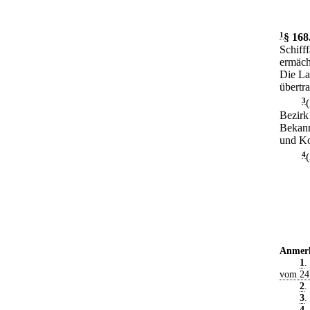
1
§ 168
Schiff
ermäch
Die La
übertr
3
Bezirk
Bekann
und Ko
4
Anmer
1
.
vom 24
2
.
3
.
4
.