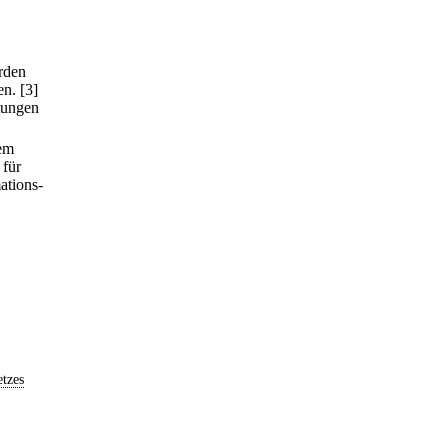
rden
en.
[3]
tungen
dem
 für
ations-
tzes