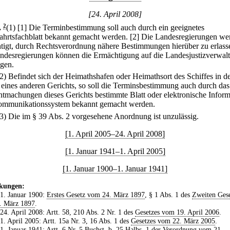
[24. April 2008]
.
2
(1)
[1] Die Terminbestimmung soll auch durch ein geeignetes
fahrtsfachblatt bekannt gemacht werden.
[2] Die Landesregierungen we
tigt, durch Rechtsverordnung nähere Bestimmungen hierüber zu erlass
ndesregierungen können die Ermächtigung auf die Landesjustizverwal
agen.
(2) Befindet sich der Heimathshafen oder Heimathsort des Schiffes in 
 eines anderen Gerichts, so soll die Terminsbestimmung auch durch das
tmachungen dieses Gerichts bestimmte Blatt oder elektronische Inform
mmunikationssystem bekannt gemacht werden.
(3) Die im § 39 Abs. 2 vorgesehene Anordnung ist unzulässig.
[1. April 2005–24. April 2008]
[1. Januar 1941–1. April 2005]
[1. Januar 1900–1. Januar 1941]
kungen:
 1. Januar 1900:
Erstes Gesetz vom 24. März 1897
, § 1 Abs. 1 des
Zweiten Gese
. März 1897
.
 24. April 2008: Artt. 58, 210 Abs. 2 Nr. 1 des
Gesetzes vom 19. April 2006
.
 1. April 2005: Artt. 15a Nr. 3, 16 Abs. 1 des
Gesetzes vom 22. März 2005
.
 1. Januar 1941: Artt. 6 Nr. 5 Buchst. b, 25 Halbs. 1 der
Verordnung vom 21.