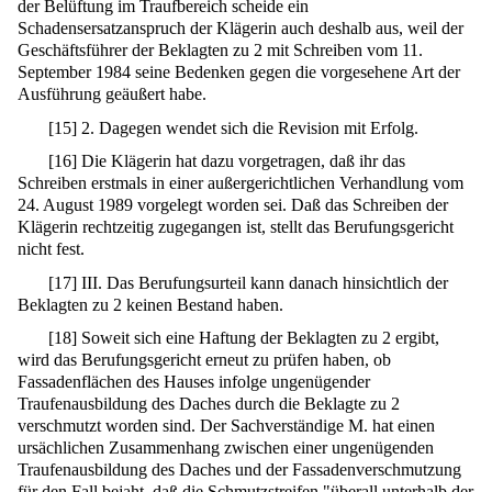
der Belüftung im Traufbereich scheide ein
Schadensersatzanspruch der Klägerin auch deshalb aus, weil der
Geschäftsführer der Beklagten zu 2 mit Schreiben vom 11.
September 1984 seine Bedenken gegen die vorgesehene Art der
Ausführung geäußert habe.
[
15
]
2. Dagegen wendet sich die Revision mit Erfolg.
[
16
]
Die Klägerin hat dazu vorgetragen, daß ihr das
Schreiben erstmals in einer außergerichtlichen Verhandlung vom
24. August 1989 vorgelegt worden sei. Daß das Schreiben der
Klägerin rechtzeitig zugegangen ist, stellt das Berufungsgericht
nicht fest.
[
17
]
III. Das Berufungsurteil kann danach hinsichtlich der
Beklagten zu 2 keinen Bestand haben.
[
18
]
Soweit sich eine Haftung der Beklagten zu 2 ergibt,
wird das Berufungsgericht erneut zu prüfen haben, ob
Fassadenflächen des Hauses infolge ungenügender
Traufenausbildung des Daches durch die Beklagte zu 2
verschmutzt worden sind. Der Sachverständige M. hat einen
ursächlichen Zusammenhang zwischen einer ungenügenden
Traufenausbildung des Daches und der Fassadenverschmutzung
für den Fall bejaht, daß die Schmutzstreifen "überall unterhalb der