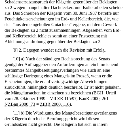
Schadensersatzanspruch der Klägerin gegenüber der Beklagten
zu 2 wegen mangelhafter Dachdecker- und Isolierarbeiten scheide
aus. Das Schreiben der Klägerin vom 30. Juni 1987 betreffe nur
Feuchtigkeitserscheinungen im Erd- und Kellerbereich, die, wie
sich "aus den eingeholten Gutachten" ergebe, mit dem Gewerk
der Beklagten zu 2 nicht zusammenhingen. Abgesehen vom Erd-
und Kellerbereich fehle es somit an einer Fristsetzung mit
Ablehnungsandrohung gegenüber der Beklagten zu 2.
[
9
]
2. Dagegen wendet sich die Revision mit Erfolg.
[
10
]
a) Nach der ständigen Rechtsprechung des Senats
genügt der Auftraggeber den Anforderungen an ein hinreichend
bestimmtes Mangelbeseitigungsverlangen wie auch an eine
schlüssige Darlegung eines Mangels im Prozeß, wenn er die
Erscheinungen, die er auf vertragswidrige Abweichungen
zurückführt, hinlänglich deutlich beschreibt. Er ist nicht gehalten,
die Mängelursachen im einzelnen zu bezeichnen (BGH, Urteil
vom 28. Oktober 1999 –
VII ZR 115/97
,
BauR 2000, 261
=
NZBau 2000, 73
=
ZfBR 2000, 116
).
[
11
]
b) Die Würdigung des Mangelbeseitigungsverlangens
der Klägerin durch das Berufungsgericht wird diesen
Grundsätzen nicht gerecht. Die Klägerin hat sich in ihrem