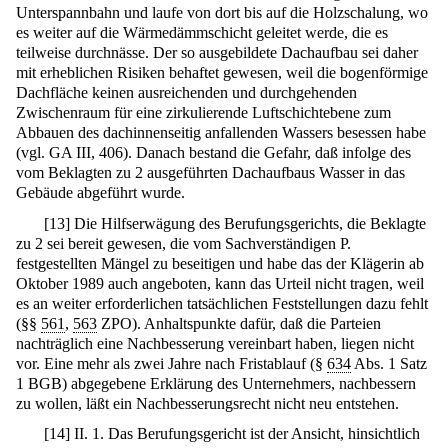
Unterspannbahn und laufe von dort bis auf die Holzschalung, wo
es weiter auf die Wärmedämmschicht geleitet werde, die es
teilweise durchnässe. Der so ausgebildete Dachaufbau sei daher
mit erheblichen Risiken behaftet gewesen, weil die bogenförmige
Dachfläche keinen ausreichenden und durchgehenden
Zwischenraum für eine zirkulierende Luftschichtebene zum
Abbauen des dachinnenseitig anfallenden Wassers besessen habe
(vgl. GA III, 406). Danach bestand die Gefahr, daß infolge des
vom Beklagten zu 2 ausgeführten Dachaufbaus Wasser in das
Gebäude abgeführt wurde.
[
13
]
Die Hilfserwägung des Berufungsgerichts, die Beklagte
zu 2 sei bereit gewesen, die vom Sachverständigen P.
festgestellten Mängel zu beseitigen und habe das der Klägerin ab
Oktober 1989 auch angeboten, kann das Urteil nicht tragen, weil
es an weiter erforderlichen tatsächlichen Feststellungen dazu fehlt
(§§
561
,
563
ZPO). Anhaltspunkte dafür, daß die Parteien
nachträglich eine Nachbesserung vereinbart haben, liegen nicht
vor. Eine mehr als zwei Jahre nach Fristablauf (§
634
Abs. 1 Satz
1 BGB) abgegebene Erklärung des Unternehmers, nachbessern
zu wollen, läßt ein Nachbesserungsrecht nicht neu entstehen.
[
14
]
II. 1. Das Berufungsgericht ist der Ansicht, hinsichtlich