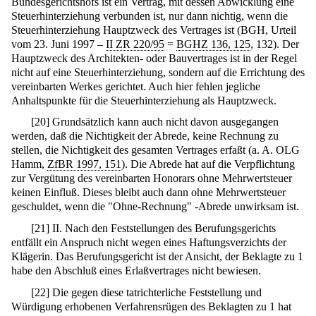
Bundesgerichtshofs ist ein Vertrag, mit dessen Abwicklung eine
Steuerhinterziehung verbunden ist, nur dann nichtig, wenn die
Steuerhinterziehung Hauptzweck des Vertrages ist (BGH, Urteil
vom 23. Juni 1997 –
II ZR 220/95
=
BGHZ 136, 125
, 132). Der
Hauptzweck des Architekten- oder Bauvertrages ist in der Regel
nicht auf eine Steuerhinterziehung, sondern auf die Errichtung des
vereinbarten Werkes gerichtet. Auch hier fehlen jegliche
Anhaltspunkte für die Steuerhinterziehung als Hauptzweck.
[
20
]
Grundsätzlich kann auch nicht davon ausgegangen
werden, daß die Nichtigkeit der Abrede, keine Rechnung zu
stellen, die Nichtigkeit des gesamten Vertrages erfaßt (a. A. OLG
Hamm,
ZfBR 1997, 151
). Die Abrede hat auf die Verpflichtung
zur Vergütung des vereinbarten Honorars ohne Mehrwertsteuer
keinen Einfluß. Dieses bleibt auch dann ohne Mehrwertsteuer
geschuldet, wenn die "Ohne-Rechnung" -Abrede unwirksam ist.
[
21
]
II. Nach den Feststellungen des Berufungsgerichts
entfällt ein Anspruch nicht wegen eines Haftungsverzichts der
Klägerin. Das Berufungsgericht ist der Ansicht, der Beklagte zu 1
habe den Abschluß eines Erlaßvertrages nicht bewiesen.
[
22
]
Die gegen diese tatrichterliche Feststellung und
Würdigung erhobenen Verfahrensrügen des Beklagten zu 1 hat