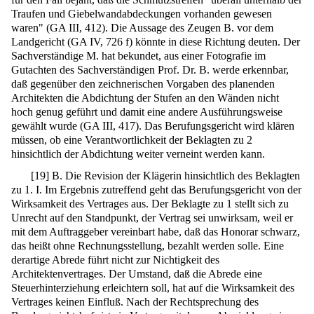
Traufen und Giebelwandabdeckungen vorhanden gewesen
waren" (GA III, 412). Die Aussage des Zeugen B. vor dem
Landgericht (GA IV, 726 f) könnte in diese Richtung deuten. Der
Sachverständige M. hat bekundet, aus einer Fotografie im
Gutachten des Sachverständigen Prof. Dr. B. werde erkennbar,
daß gegenüber den zeichnerischen Vorgaben des planenden
Architekten die Abdichtung der Stufen an den Wänden nicht
hoch genug geführt und damit eine andere Ausführungsweise
gewählt wurde (GA III, 417). Das Berufungsgericht wird klären
müssen, ob eine Verantwortlichkeit der Beklagten zu 2
hinsichtlich der Abdichtung weiter verneint werden kann.
[
19
]
B. Die Revision der Klägerin hinsichtlich des Beklagten
zu 1. I. Im Ergebnis zutreffend geht das Berufungsgericht von der
Wirksamkeit des Vertrages aus. Der Beklagte zu 1 stellt sich zu
Unrecht auf den Standpunkt, der Vertrag sei unwirksam, weil er
mit dem Auftraggeber vereinbart habe, daß das Honorar schwarz,
das heißt ohne Rechnungsstellung, bezahlt werden solle. Eine
derartige Abrede führt nicht zur Nichtigkeit des
Architektenvertrages. Der Umstand, daß die Abrede eine
Steuerhinterziehung erleichtern soll, hat auf die Wirksamkeit des
Vertrages keinen Einfluß. Nach der Rechtsprechung des