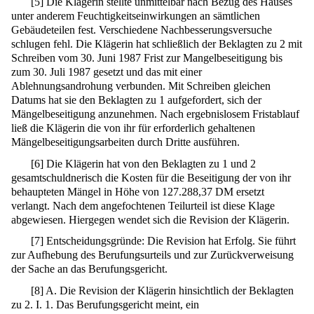
[
5
]
Die Klägerin stellte unmittelbar nach Bezug des Hauses
unter anderem Feuchtigkeitseinwirkungen an sämtlichen
Gebäudeteilen fest. Verschiedene Nachbesserungsversuche
schlugen fehl. Die Klägerin hat schließlich der Beklagten zu 2 mit
Schreiben vom 30. Juni 1987 Frist zur Mangelbeseitigung bis
zum 30. Juli 1987 gesetzt und das mit einer
Ablehnungsandrohung verbunden. Mit Schreiben gleichen
Datums hat sie den Beklagten zu 1 aufgefordert, sich der
Mängelbeseitigung anzunehmen. Nach ergebnislosem Fristablauf
ließ die Klägerin die von ihr für erforderlich gehaltenen
Mängelbeseitigungsarbeiten durch Dritte ausführen.
[
6
]
Die Klägerin hat von den Beklagten zu 1 und 2
gesamtschuldnerisch die Kosten für die Beseitigung der von ihr
behaupteten Mängel in Höhe von 127.288,37 DM ersetzt
verlangt. Nach dem angefochtenen Teilurteil ist diese Klage
abgewiesen. Hiergegen wendet sich die Revision der Klägerin.
[
7
]
Entscheidungsgründe: Die Revision hat Erfolg. Sie führt
zur Aufhebung des Berufungsurteils und zur Zurückverweisung
der Sache an das Berufungsgericht.
[
8
]
A. Die Revision der Klägerin hinsichtlich der Beklagten
zu 2. I. 1. Das Berufungsgericht meint, ein