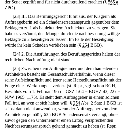
der Senat geprüft und für nicht durchgreifend erachtet (§
565 a
ZPO).
[
23
]
III. Das Berufungsgericht führt aus, der Klägerin als
Auftraggeberin sei ein Schadensersatzanspruch gegenüber dem
Beklagten zu 1 als bauleitendem Architekten zu versagen. Sie
habe es versäumt, den Mangel durch die nachbesserungswillige
Beklagte zu 2 beseitigen zu lassen. Im Falle der Beseitigung
würde ihr kein Schaden verblieben sein (§
254
BGB).
[
24
]
2. Die Ausführungen des Berufungsgerichts halten der
rechtlichen Nachprüfung nicht stand.
[
25
]
Zwischen dem Auftragnehmer und dem bauleitenden
Architekten besteht ein Gesamtschuldverhältnis, wenn dieser
seine Aufsichtspflicht und jener seine Herstellungspflicht mit der
Folge eines Werkmangels verletzt (st. Rspr., vgl. schon BGH,
Beschluß vom 1. Februar 1965 –
GSZ 1/64
=
BGHZ 43, 227
=
NJW 1965, 1175
). Es steht dem Auftraggeber in einem solchen
Fall frei, an wen er sich halten will. §
254
Abs. 2 Satz 1 BGB ist
selbst dann nicht anwendbar, wenn der Auftraggeber von dem
Architekten gemäß §
635
BGB Schadensersatz verlangt, ohne
zuvor gegen den Unternehmer einen Erfolg versprechenden
Nachbesserungsanspruch geltend gemacht zu haben (st. Rspr.,