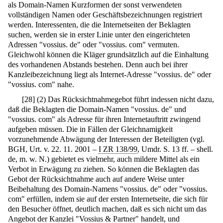
als Domain-Namen Kurzformen der sonst verwendeten
vollständigen Namen oder Geschäftsbezeichnungen registriert
werden. Interessenten, die die Internetseiten der Beklagten
suchen, werden sie in erster Linie unter den eingerichteten
Adressen "vossius. de" oder "vossius. com" vermuten.
Gleichwohl können die Kläger grundsätzlich auf die Einhaltung
des vorhandenen Abstands bestehen. Denn auch bei ihrer
Kanzleibezeichnung liegt als Internet-Adresse "vossius. de" oder
"vossius. com" nahe.
[
28
]
(2) Das Rücksichtnahmegebot führt indessen nicht dazu,
daß die Beklagten die Domain-Namen "vossius. de" und
"vossius. com" als Adresse für ihren Internetauftritt zwingend
aufgeben müssen. Die in Fällen der Gleichnamigkeit
vorzunehmende Abwägung der Interessen der Beteiligten (vgl.
BGH, Urt. v. 22. 11. 2001 –
I ZR 138/99
, Umdr. S. 13 ff. – shell.
de, m. w. N.) gebietet es vielmehr, auch mildere Mittel als ein
Verbot in Erwägung zu ziehen. So können die Beklagten das
Gebot der Rücksichtnahme auch auf andere Weise unter
Beibehaltung des Domain-Namens "vossius. de" oder "vossius.
com" erfüllen, indem sie auf der ersten Internetseite, die sich für
den Besucher öffnet, deutlich machen, daß es sich nicht um das
Angebot der Kanzlei "Vossius & Partner" handelt, und