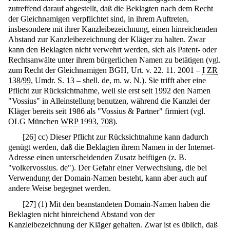
zutreffend darauf abgestellt, daß die Beklagten nach dem Recht
der Gleichnamigen verpflichtet sind, in ihrem Auftreten,
insbesondere mit ihrer Kanzleibezeichnung, einen hinreichenden
Abstand zur Kanzleibezeichnung der Kläger zu halten. Zwar
kann den Beklagten nicht verwehrt werden, sich als Patent- oder
Rechtsanwälte unter ihrem bürgerlichen Namen zu betätigen (vgl.
zum Recht der Gleichnamigen BGH, Urt. v. 22. 11. 2001 –
I ZR
138/99
, Umdr. S. 13 – shell. de, m. w. N.). Sie trifft aber eine
Pflicht zur Rücksichtnahme, weil sie erst seit 1992 den Namen
"Vossius" in Alleinstellung benutzen, während die Kanzlei der
Kläger bereits seit 1986 als "Vossius & Partner" firmiert (vgl.
OLG München
WRP 1993, 708
).
[
26
]
cc) Dieser Pflicht zur Rücksichtnahme kann dadurch
genügt werden, daß die Beklagten ihrem Namen in der Internet-
Adresse einen unterscheidenden Zusatz beifügen (z. B.
"volkervossius. de"). Der Gefahr einer Verwechslung, die bei
Verwendung der Domain-Namen besteht, kann aber auch auf
andere Weise begegnet werden.
[
27
]
(1) Mit den beanstandeten Domain-Namen haben die
Beklagten nicht hinreichend Abstand von der
Kanzleibezeichnung der Kläger gehalten. Zwar ist es üblich, daß