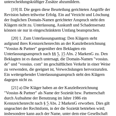
unterscheidungskräftiger Zusätze abzumildern.
[
19
]
II. Die gegen diese Beurteilung gerichteten Angriffe der
Revision haben teilweise Erfolg. Ein auf Verzicht und Löschung
der fraglichen Domain-Namen gerichteter Anspruch steht den
Klägern nicht zu. Unterlassung, Auskunft und Schadensersatz
können sie nur in eingeschränktem Umfang beanspruchen.
[
20
]
1. Zum Unterlassungsantrag: Den Klägern steht
aufgrund ihres Kennzeichenrechts an der Kanzleibezeichnung
"Vossius & Partner" gegenüber den Beklagten ein
Unterlassungsanspruch nach §§
5
,
15
Abs. 2 MarkenG zu. Den
Beklagten ist es danach untersagt, die Domain-Namen "vossius.
de" und "vossius. com" im geschäftlichen Verkehr in einer Weise
zu verwenden, die geeignet ist, Verwechslungen hervorzurufen.
Ein weitergehender Unterlassungsanspruch steht den Klägern
dagegen nicht zu.
[
21
]
a) Die Kläger haben an der Kanzleibezeichnung
"Vossius & Partner" als Name der Sozietät bzw. Partnerschaft
durch Aufnahme der Benutzung im Jahre 1986 ein
Kennzeichenrecht nach §
5
Abs. 2 MarkenG erworben. Dies gilt
ungeachtet der Rechtsform, in der die Sozietät betrieben wird;
insbesondere kann auch der Name, unter dem eine Gesellschaft