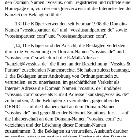
den Domain-Namen "vossius. com" registrieren und richtete eine
Homepage ein, von der ein Querverweis auf die Internetseiten der
Kanzlei der Beklagten führte.
[
13
]
Die Kläger verwenden seit Februar 1998 die Domain-
Namen "vossiuspartner. de" und "vossiusundpartner. de" sowie
"vossiuspartner. com" und "vossiusandpartner. com".
[
14
]
Die Kläger sind der Ansicht, die Beklagten verletzten
durch die Verwendung der Domain-Namen "vossius. de" und
"vossius. com" sowie durch die E-Mail-Adresse
"kanzlei@vossius. de" die ihnen an der Bezeichnung "Vossius &
Partner" zustehenden Namensrechte. Sie haben zuletzt beantragt,
1. die Beklagten unter Androhung von Ordnungsmitteln zu
verurteilen, es zu unterlassen, im geschäftlichen Verkehr als
Internet-Adresse die Domain-Namen "vossius. de" und/oder
"vossius. com" sowie als E-mail-Adresse "kanzlei@vossius. de"
zu benutzen; 2. die Beklagten zu verurteilen, gegenüber der
DENIC … auf die Inhaberschaft an dem Domain-Namen
"vossius. de" und gegenüber der Network Solutions, Inc. … auf
die Inhaberschaft an dem Domain-Namen "vossius. com" zu
verzichten und der Löschung dieser Domain-Namen
zuzustimmen; 3. die Beklagten zu verurteilen, Auskunft darüber