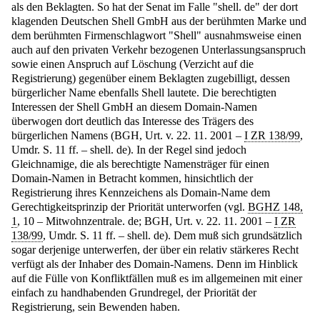
als den Beklagten. So hat der Senat im Falle "shell. de" der dort
klagenden Deutschen Shell GmbH aus der berühmten Marke und
dem berühmten Firmenschlagwort "Shell" ausnahmsweise einen
auch auf den privaten Verkehr bezogenen Unterlassungsanspruch
sowie einen Anspruch auf Löschung (Verzicht auf die
Registrierung) gegenüber einem Beklagten zugebilligt, dessen
bürgerlicher Name ebenfalls Shell lautete. Die berechtigten
Interessen der Shell GmbH an diesem Domain-Namen
überwogen dort deutlich das Interesse des Trägers des
bürgerlichen Namens (BGH, Urt. v. 22. 11. 2001 –
I ZR 138/99
,
Umdr. S. 11 ff. – shell. de). In der Regel sind jedoch
Gleichnamige, die als berechtigte Namensträger für einen
Domain-Namen in Betracht kommen, hinsichtlich der
Registrierung ihres Kennzeichens als Domain-Name dem
Gerechtigkeitsprinzip der Priorität unterworfen (vgl.
BGHZ 148,
1
, 10 – Mitwohnzentrale. de; BGH, Urt. v. 22. 11. 2001 –
I ZR
138/99
, Umdr. S. 11 ff. – shell. de). Dem muß sich grundsätzlich
sogar derjenige unterwerfen, der über ein relativ stärkeres Recht
verfügt als der Inhaber des Domain-Namens. Denn im Hinblick
auf die Fülle von Konfliktfällen muß es im allgemeinen mit einer
einfach zu handhabenden Grundregel, der Priorität der
Registrierung, sein Bewenden haben.