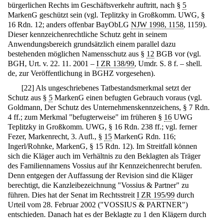
bürgerlichen Rechts im Geschäftsverkehr auftritt, nach §
5
MarkenG geschützt sein (vgl. Teplitzky in Großkomm. UWG, §
16 Rdn. 12; anders offenbar BayObLG
NJW 1998, 1158
, 1159).
Dieser kennzeichenrechtliche Schutz geht in seinem
Anwendungsbereich grundsätzlich einem parallel dazu
bestehenden möglichen Namensschutz aus §
12
BGB vor (vgl.
BGH, Urt. v. 22. 11. 2001 –
I ZR 138/99
, Umdr. S. 8 f. – shell.
de, zur Veröffentlichung in BGHZ vorgesehen).
[
22
]
Als ungeschriebenes Tatbestandsmerkmal setzt der
Schutz aus §
5
MarkenG einen befugten Gebrauch voraus (vgl.
Goldmann, Der Schutz des Unternehmenskennzeichens, § 7 Rdn.
4 ff.; zum Merkmal "befugterweise" im früheren §
16
UWG
Teplitzky in Großkomm. UWG, § 16 Rdn. 238 ff.; vgl. ferner
Fezer, Markenrecht, 3. Aufl., §
15
MarkenG Rdn. 116;
Ingerl/Rohnke, MarkenG, § 15 Rdn. 12). Im Streitfall können
sich die Kläger auch im Verhältnis zu den Beklagten als Träger
des Familiennamens Vossius auf ihr Kennzeichenrecht berufen.
Denn entgegen der Auffassung der Revision sind die Kläger
berechtigt, die Kanzleibezeichnung "Vossius & Partner" zu
führen. Dies hat der Senat im Rechtsstreit
I ZR 195/99
durch
Urteil vom 28. Februar 2002 ("VOSSIUS & PARTNER")
entschieden. Danach hat es der Beklagte zu 1 den Klägern durch