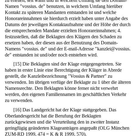
zu erteilen, seit wann und in welchem Umfang sie den Domain-
Namen "vossius. de" benutzen, in welchem Umfang hierüber
Kontakt zu späteren Mandanten entstanden ist und welche
Honorareinnahmen sie hierdurch erzielt haben unter Angabe des
Datums der jeweiligen Kontaktaufnahme und der Höhe der durch
die entsprechenden Mandate erzielten Honorareinnahmen; 4.
festzustellen, daß die Beklagten den Klägern den Schaden zu
ersetzen haben, der diesen aus der Benutzung des Domain-
Namens "vossius. de" und der E-mail-Adresse "kanzlei@vossius.
de" entstanden ist und/oder noch entstehen wird.
[
15
]
Die Beklagten sind der Klage entgegengetreten. Sie
haben in erster Linie eine Berechtigung der Kläger in Abrede
gestellt, die Kanzleibezeichnung "Vossius & Partner" zu
verwenden. Im übrigen verfüge der Beklagte zu 1 über die älteren
Namensrechte. Den Beklagten könne ferner nicht verwehrt
werden, den eigenen Familiennamen im geschäftlichen Verkehr
zu verwenden.
[
16
]
Das Landgericht hat der Klage stattgegeben. Das
Oberlandesgericht hat die Berufung der Beklagten
zurückgewiesen und die Verurteilung den in zweiter Instanz
geringfügig geänderten Klageanträgen angepaßt (OLG München
ZUM-RD 1999, 474
=
K & R 1999, 570
).