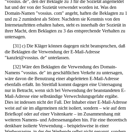
"vossius. de", den der Beklagte zu 3 für die Sozietät angemeldet
hat und der von der Sozietät verwendet worden ist. Was den
Domain-Namen "vossius. com" angeht, haften die Beklagten zu 1
und zu 2 zumindest als Störer. Nachdem sie Kenntnis von den
Internetauftritten erhalten haben, steht es innerhalb der Sozietät in
ihrer Macht, dem Beklagten zu 3 das entsprechende Verhalten zu
untersagen.
[
31
]
c) Die Kläger können dagegen nicht beanspruchen, daß
die Beklagten die Verwendung der E-Mail-Adresse
"kanzlei@vossius. de" unterlassen.
[
32
]
Wäre den Beklagten die Verwendung des Domain-
Namens "vossius. de" im geschäftlichen Verkehr zu untersagen,
wäre davon die Benutzung einer abgeleiteten E-Mail-Adresse
ebenfalls erfaßt. Im Streitfall kommt dagegen eine Untersagung
nur in Betracht, wenn sich bei Verwendung der beanstandeten E-
Mail-Adresse eine selbständige Verwechslungsgefahr ergäbe.
Dies ist indessen nicht der Fall. Der Inhaber einer E-Mail-Adresse
weist auf sie im allgemeinen nicht isoliert, sondern – wie auf dem
Briefkopf oder auf einer Visitenkarte – im Zusammenhang mit
weiteren Namens- und Adressenangaben hin. Für eine theoretisch
denkbare isolierte Verwendung – beispielsweise in einer
Werbeanzeige, in der der Werbende selbst nicht genannt, sondern