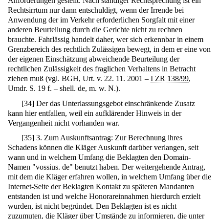
Anforderungen gestellt. Nach ständiger Rechtsprechung ist ein
Rechtsirrtum nur dann entschuldigt, wenn der Irrende bei
Anwendung der im Verkehr erforderlichen Sorgfalt mit einer
anderen Beurteilung durch die Gerichte nicht zu rechnen
brauchte. Fahrlässig handelt daher, wer sich erkennbar in einem
Grenzbereich des rechtlich Zulässigen bewegt, in dem er eine von
der eigenen Einschätzung abweichende Beurteilung der
rechtlichen Zulässigkeit des fraglichen Verhaltens in Betracht
ziehen muß (vgl. BGH, Urt. v. 22. 11. 2001 –
I ZR 138/99
,
Umdr. S. 19 f. – shell. de, m. w. N.).
[
34
]
Der das Unterlassungsgebot einschränkende Zusatz
kann hier entfallen, weil ein aufklärender Hinweis in der
Vergangenheit nicht vorhanden war.
[
35
]
3. Zum Auskunftsantrag: Zur Berechnung ihres
Schadens können die Kläger Auskunft darüber verlangen, seit
wann und in welchem Umfang die Beklagten den Domain-
Namen "vossius. de" benutzt haben. Der weitergehende Antrag,
mit dem die Kläger erfahren wollen, in welchem Umfang über die
Internet-Seite der Beklagten Kontakt zu späteren Mandanten
entstanden ist und welche Honorareinnahmen hierdurch erzielt
wurden, ist nicht begründet. Den Beklagten ist es nicht
zuzumuten, die Kläger über Umstände zu informieren, die unter