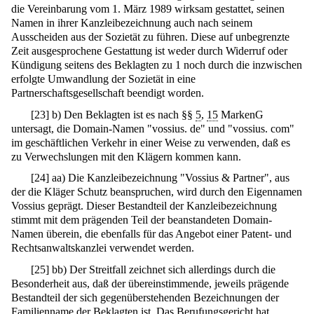
die Vereinbarung vom 1. März 1989 wirksam gestattet, seinen
Namen in ihrer Kanzleibezeichnung auch nach seinem
Ausscheiden aus der Sozietät zu führen. Diese auf unbegrenzte
Zeit ausgesprochene Gestattung ist weder durch Widerruf oder
Kündigung seitens des Beklagten zu 1 noch durch die inzwischen
erfolgte Umwandlung der Sozietät in eine
Partnerschaftsgesellschaft beendigt worden.
[
23
]
b) Den Beklagten ist es nach §§
5
,
15
MarkenG
untersagt, die Domain-Namen "vossius. de" und "vossius. com"
im geschäftlichen Verkehr in einer Weise zu verwenden, daß es
zu Verwechslungen mit den Klägern kommen kann.
[
24
]
aa) Die Kanzleibezeichnung "Vossius & Partner", aus
der die Kläger Schutz beanspruchen, wird durch den Eigennamen
Vossius geprägt. Dieser Bestandteil der Kanzleibezeichnung
stimmt mit dem prägenden Teil der beanstandeten Domain-
Namen überein, die ebenfalls für das Angebot einer Patent- und
Rechtsanwaltskanzlei verwendet werden.
[
25
]
bb) Der Streitfall zeichnet sich allerdings durch die
Besonderheit aus, daß der übereinstimmende, jeweils prägende
Bestandteil der sich gegenüberstehenden Bezeichnungen der
Familienname der Beklagten ist. Das Berufungsgericht hat