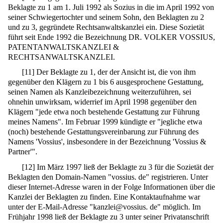
Beklagte zu 1 am 1. Juli 1992 als Sozius in die im April 1992 von
seiner Schwiegertochter und seinem Sohn, den Beklagten zu 2
und zu 3, gegründete Rechtsanwaltskanzlei ein. Diese Sozietät
führt seit Ende 1992 die Bezeichnung DR. VOLKER VOSSIUS,
PATENTANWALTSKANZLEI &
RECHTSANWALTSKANZLEI.
[
11
]
Der Beklagte zu 1, der der Ansicht ist, die von ihm
gegenüber den Klägern zu 1 bis 6 ausgesprochene Gestattung,
seinen Namen als Kanzleibezeichnung weiterzuführen, sei
ohnehin unwirksam, widerrief im April 1998 gegenüber den
Klägern "jede etwa noch bestehende Gestattung zur Führung
meines Namens". Im Februar 1999 kündigte er "jegliche etwa
(noch) bestehende Gestattungsvereinbarung zur Führung des
Namens 'Vossius', insbesondere in der Bezeichnung 'Vossius &
Partner'".
[
12
]
Im März 1997 ließ der Beklagte zu 3 für die Sozietät der
Beklagten den Domain-Namen "vossius. de" registrieren. Unter
dieser Internet-Adresse waren in der Folge Informationen über die
Kanzlei der Beklagten zu finden. Eine Kontaktaufnahme war
unter der E-Mail-Adresse "kanzlei@vossius. de" möglich. Im
Frühjahr 1998 ließ der Beklagte zu 3 unter seiner Privatanschrift