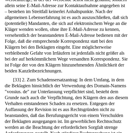
allein seine E-Mail-Adresse zur Kontaktaufnahme angegeben ist
– bestehen im Streitfall keinerlei Anhaltspunkte. Nach der
allgemeinen Lebenserfahrung ist es auch auszuschließen, daß sich
(potentielle) Mandanten, die sich auf elektronischem Wege an die
Kläger wenden wollen, ohne ihre E-Mail-Adresse zu kennen,
versehentlich der beanstandeten E-Mail-Adresse bedienen mit der
Folge, daß die entsprechende Korrespondenz statt bei den
Klägern bei den Beklagten eingeht. Eine möglicherweise
verbleibende Gefahr von Irrläufern ist jedenfalls nicht größer als
bei der auf herkömmlichem Wege versandten Korrespondenz. Sie
ist Folge der von den Klägern hinzunehmenden Ähnlichkeit der
beiden Kanzleibezeichnungen.
[
33
]
2. Zum Schadensersatzantrag: In dem Umfang, in dem
die Beklagten hinsichtlich der Verwendung des Domain-Namens
"vossius. de" zur Unterlassung verpflichtet sind, besteht dem
Grunde nach auch die Verpflichtung, den Klägern den aus diesem
Verhalten entstandenen Schaden zu ersetzen. Entgegen der
Auffassung der Revision ist es aus Rechtsgründen nicht zu
beanstanden, daß das Berufungsgericht von einem Verschulden
der Beklagten ausgegangen ist. Im gewerblichen Rechtsschutz
werden an die Beachtung der erforderlichen Sorgfalt strenge