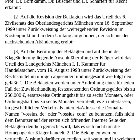
Prof. Dr. Bornkamm, Dr. Büscher und Dr. Schaffert für Recht
erkannt:
[
2
]
Auf die Revision der Beklagten wird das Urteil des 6.
Zivilsenats des Oberlandesgerichts München vom 16. September
1999 unter Zurückweisung der weitergehenden Revision im
Kostenpunkt und in dem Umfang aufgehoben, der sich aus der
nachstehenden Abänderung ergibt:
[
3
]
Auf die Berufung der Beklagten und auf die in der
Klageänderung liegende Anschlußberufung der Kläger wird das
Urteil des Landgerichts München I, 1. Kammer für
Handelssachen, vom 19. August 1998 unter Zurückweisung der
Rechtsmittel im übrigen abgeändert und insgesamt wie folgt neu
gefaßt: 1. Die Beklagten werden unter Androhung eines für jeden
Fall der Zuwiderhandlung festzusetzenden Ordnungsgeldes bis zu
250.000 €, ersatzweise Ordnungshaft bis zu sechs Monaten, oder
Ordnungshaft bis zu sechs Monaten verurteilt, es zu unterlassen,
im geschäftlichen Verkehr als Internet-Adresse die Domain-
Namen "vossius. de" oder "vossius. com" zu benutzen, falls nicht
dem Benutzer auf der ersten sich öffnenden Internet-Seite der
Beklagten deutlich gemacht wird, daß es sich nicht um die
Homepage der Kläger handelt. 2. Die Beklagten werden
verurteilt, Auskunft darüber zu erteilen, seit wann und in welchem