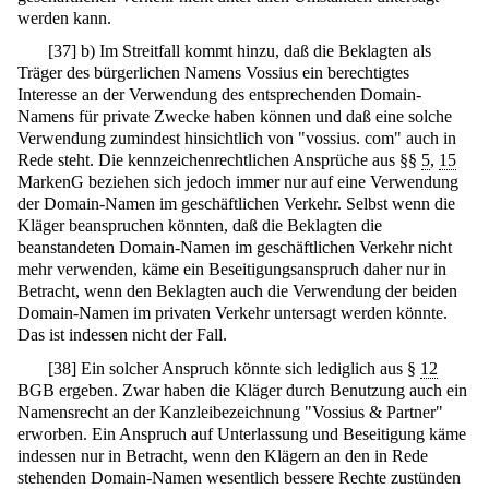
werden kann.
[
37
]
b) Im Streitfall kommt hinzu, daß die Beklagten als
Träger des bürgerlichen Namens Vossius ein berechtigtes
Interesse an der Verwendung des entsprechenden Domain-
Namens für private Zwecke haben können und daß eine solche
Verwendung zumindest hinsichtlich von "vossius. com" auch in
Rede steht. Die kennzeichenrechtlichen Ansprüche aus §§
5
,
15
MarkenG beziehen sich jedoch immer nur auf eine Verwendung
der Domain-Namen im geschäftlichen Verkehr. Selbst wenn die
Kläger beanspruchen könnten, daß die Beklagten die
beanstandeten Domain-Namen im geschäftlichen Verkehr nicht
mehr verwenden, käme ein Beseitigungsanspruch daher nur in
Betracht, wenn den Beklagten auch die Verwendung der beiden
Domain-Namen im privaten Verkehr untersagt werden könnte.
Das ist indessen nicht der Fall.
[
38
]
Ein solcher Anspruch könnte sich lediglich aus §
12
BGB ergeben. Zwar haben die Kläger durch Benutzung auch ein
Namensrecht an der Kanzleibezeichnung "Vossius & Partner"
erworben. Ein Anspruch auf Unterlassung und Beseitigung käme
indessen nur in Betracht, wenn den Klägern an den in Rede
stehenden Domain-Namen wesentlich bessere Rechte zustünden