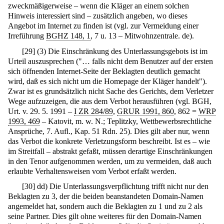
zweckmäßigerweise – wenn die Kläger an einem solchen
Hinweis interessiert sind – zusätzlich angeben, wo dieses
Angebot im Internet zu finden ist (vgl. zur Vermeidung einer
Irreführung
BGHZ 148, 1
, 7 u. 13 – Mitwohnzentrale. de).
[
29
]
(3) Die Einschränkung des Unterlassungsgebots ist im
Urteil auszusprechen ("… falls nicht dem Benutzer auf der ersten
sich öffnenden Internet-Seite der Beklagten deutlich gemacht
wird, daß es sich nicht um die Homepage der Kläger handelt").
Zwar ist es grundsätzlich nicht Sache des Gerichts, dem Verletzer
Wege aufzuzeigen, die aus dem Verbot herausführen (vgl. BGH,
Urt. v. 29. 5. 1991 –
I ZR 284/89
,
GRUR 1991, 860
, 862 =
WRP
1993, 469
– Katovit, m. w. N.; Teplitzky, Wettbewerbsrechtliche
Ansprüche, 7. Aufl., Kap. 51 Rdn. 25). Dies gilt aber nur, wenn
das Verbot die konkrete Verletzungsform beschreibt. Ist es – wie
im Streitfall – abstrakt gefaßt, müssen derartige Einschränkungen
in den Tenor aufgenommen werden, um zu vermeiden, daß auch
erlaubte Verhaltensweisen vom Verbot erfaßt werden.
[
30
]
dd) Die Unterlassungsverpflichtung trifft nicht nur den
Beklagten zu 3, der die beiden beanstandeten Domain-Namen
angemeldet hat, sondern auch die Beklagten zu 1 und zu 2 als
seine Partner. Dies gilt ohne weiteres für den Domain-Namen