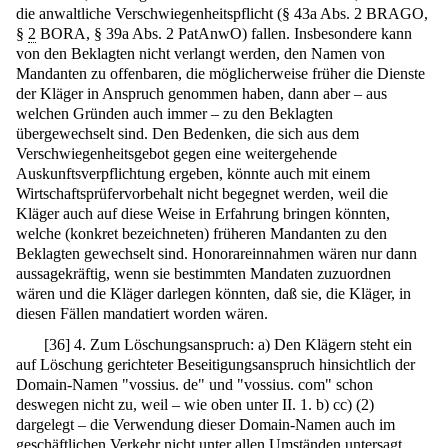
die anwaltliche Verschwiegenheitspflicht (§ 43a Abs. 2 BRAGO,
§
2
BORA, § 39a Abs. 2 PatAnwO) fallen. Insbesondere kann
von den Beklagten nicht verlangt werden, den Namen von
Mandanten zu offenbaren, die möglicherweise früher die Dienste
der Kläger in Anspruch genommen haben, dann aber – aus
welchen Gründen auch immer – zu den Beklagten
übergewechselt sind. Den Bedenken, die sich aus dem
Verschwiegenheitsgebot gegen eine weitergehende
Auskunftsverpflichtung ergeben, könnte auch mit einem
Wirtschaftsprüfervorbehalt nicht begegnet werden, weil die
Kläger auch auf diese Weise in Erfahrung bringen könnten,
welche (konkret bezeichneten) früheren Mandanten zu den
Beklagten gewechselt sind. Honorareinnahmen wären nur dann
aussagekräftig, wenn sie bestimmten Mandaten zuzuordnen
wären und die Kläger darlegen könnten, daß sie, die Kläger, in
diesen Fällen mandatiert worden wären.
[
36
]
4. Zum Löschungsanspruch: a) Den Klägern steht ein
auf Löschung gerichteter Beseitigungsanspruch hinsichtlich der
Domain-Namen "vossius. de" und "vossius. com" schon
deswegen nicht zu, weil – wie oben unter II. 1. b) cc) (2)
dargelegt – die Verwendung dieser Domain-Namen auch im
geschäftlichen Verkehr nicht unter allen Umständen untersagt