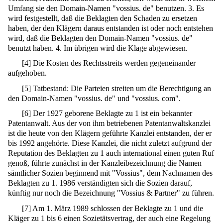
Umfang sie den Domain-Namen "vossius. de" benutzen. 3. Es
wird festgestellt, daß die Beklagten den Schaden zu ersetzen
haben, der den Klägern daraus entstanden ist oder noch entstehen
wird, daß die Beklagten den Domain-Namen "vossius. de"
benutzt haben. 4. Im übrigen wird die Klage abgewiesen.
[
4
]
Die Kosten des Rechtsstreits werden gegeneinander
aufgehoben.
[
5
]
Tatbestand: Die Parteien streiten um die Berechtigung an
den Domain-Namen "vossius. de" und "vossius. com".
[
6
]
Der 1927 geborene Beklagte zu 1 ist ein bekannter
Patentanwalt. Aus der von ihm betriebenen Patentanwaltskanzlei
ist die heute von den Klägern geführte Kanzlei entstanden, der er
bis 1992 angehörte. Diese Kanzlei, die nicht zuletzt aufgrund der
Reputation des Beklagten zu 1 auch international einen guten Ruf
genoß, führte zunächst in der Kanzleibezeichnung die Namen
sämtlicher Sozien beginnend mit "Vossius", dem Nachnamen des
Beklagten zu 1. 1986 verständigten sich die Sozien darauf,
künftig nur noch die Bezeichnung "Vossius & Partner" zu führen.
[
7
]
Am 1. März 1989 schlossen der Beklagte zu 1 und die
Kläger zu 1 bis 6 einen Sozietätsvertrag, der auch eine Regelung