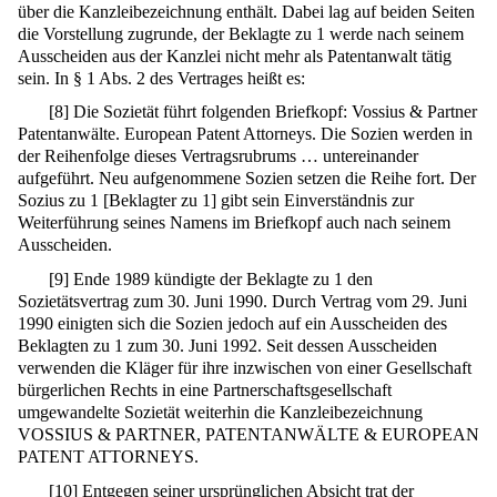
über die Kanzleibezeichnung enthält. Dabei lag auf beiden Seiten
die Vorstellung zugrunde, der Beklagte zu 1 werde nach seinem
Ausscheiden aus der Kanzlei nicht mehr als Patentanwalt tätig
sein. In § 1 Abs. 2 des Vertrages heißt es:
[
8
]
Die Sozietät führt folgenden Briefkopf: Vossius & Partner
Patentanwälte. European Patent Attorneys. Die Sozien werden in
der Reihenfolge dieses Vertragsrubrums … untereinander
aufgeführt. Neu aufgenommene Sozien setzen die Reihe fort. Der
Sozius zu 1 [Beklagter zu 1] gibt sein Einverständnis zur
Weiterführung seines Namens im Briefkopf auch nach seinem
Ausscheiden.
[
9
]
Ende 1989 kündigte der Beklagte zu 1 den
Sozietätsvertrag zum 30. Juni 1990. Durch Vertrag vom 29. Juni
1990 einigten sich die Sozien jedoch auf ein Ausscheiden des
Beklagten zu 1 zum 30. Juni 1992. Seit dessen Ausscheiden
verwenden die Kläger für ihre inzwischen von einer Gesellschaft
bürgerlichen Rechts in eine Partnerschaftsgesellschaft
umgewandelte Sozietät weiterhin die Kanzleibezeichnung
VOSSIUS & PARTNER, PATENTANWÄLTE & EUROPEAN
PATENT ATTORNEYS.
[
10
]
Entgegen seiner ursprünglichen Absicht trat der