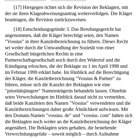
[
17
]
Hiergegen richtet sich die Revision der Beklagten, mit
der sie ihren Klageabweisungsantrag weiterverfolgen. Die Kläger
beantragen, die Revision zurückzuweisen.
[
18
]
Entscheidungsgründe: I. Das Berufungsgericht hat
angenommen, daß die Kläger berechtigt seien, den Namen
"Vossius" in ihrer Kanzleibezeichnung zu führen. Dieses Recht
sei weder durch die Umwandlung der Sozietät von einer
Gesellschaft bürgerlichen Rechts in eine
Partnerschaftsgesellschaft noch durch den Widerruf und die
Kündigung erloschen, die der Beklagte zu 1 im April 1998 und
im Februar 1999 erklärt habe. Im Hinblick auf die Berechtigung
der Kläger, die Kanzleibezeichnung "Vossius & Partner" zu
führen, müsse sich die Kanzlei der Beklagten wie eine
"prioritätsjüngere" Namensträgerin behandeln lassen. Ohnehin
seien Verwechslungen im Hinblick darauf nicht zu vermeiden,
daß beide Kanzleien den Namen "Vossius" verwendeten und die
Kanzleibezeichnungen daher große Ähnlichkeit aufwiesen. Mit
den Domain-Namen "vossius. de" und "vossius. com" hätten sich
die Beklagten noch weiter an die Kanzleibezeichnung der Kläger
angenähert. Die Beklagten seien gehalten, die bestehende
Verwechslungsgefahr – soweit möglich – durch Aufnahme