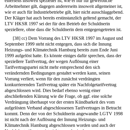
einerseits insoweit spezieller ist, wie er nur für gewerbliche
Arbeitnehmer gilt, dagegen andererseits insoweit allgemeiner ist,
wie er auch für Industriebetriebe gilt, hier nicht ausschlaggebend.
Der Kläger hat auch bereits erstinstanzlich geltend gemacht, der
LTV HKSR 1997 sei der für den Betrieb der Schuldnerin
speziellere, ohne dass die Schuldnerin dem entgegengetreten ist.
[
38
]
cc) Dem Vorrang des LTV HKSR 1997 im August und
September 1999 steht nicht entgegen, dass sich die Innung
Heizungs- und Klimatechnik Hamburg bereits zum Ende Juni
1999 aufgelöst hatte. Es könnte einiges dafür sprechen, dass der
speziellere Tarifvertrag, der wegen Auflösung einer
Tarifvertragspartei nicht mehr entsprechend den sich
verändernden Bedingungen gestaltet werden kann, seinen
Vorrang verliert, wenn für den zunächst verdrängten
konkurrierenden Tarifvertrag später ein Nachfolgetarifvertrag
abgeschlossen wird. Dies bedarf ebenso wenig einer
abschließenden Klärung wie die Frage, ob ggf. eine solche
Verdrängung überhaupt vor der ersten Kündbarkeit des vom
aufgelösten Verband abgeschlossenen Tarifvertrages in Betracht
kommt. Denn der von der Schuldnerin angewandte LGTV 1998
ist nicht nach der Auflösung der Innung Heizungs- und
Klimatechnik Hamburg abgeschlossen worden und auch der