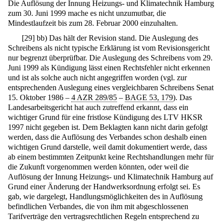
Die Auflösung der Innung Heizungs- und Klimatechnik Hamburg
zum 30. Juni 1999 mache es nicht unzumutbar, die
Mindestlaufzeit bis zum 28. Februar 2000 einzuhalten.
[
29
]
bb) Das hält der Revision stand. Die Auslegung des
Schreibens als nicht typische Erklärung ist vom Revisionsgericht
nur begrenzt überprüfbar. Die Auslegung des Schreibens vom 29.
Juni 1999 als Kündigung lässt einen Rechtsfehler nicht erkennen
und ist als solche auch nicht angegriffen worden (vgl. zur
entsprechenden Auslegung eines vergleichbaren Schreibens Senat
15. Oktober 1986 –
4 AZR 289/85
–
BAGE 53, 179
). Das
Landesarbeitsgericht hat auch zutreffend erkannt, dass ein
wichtiger Grund für eine fristlose Kündigung des LTV HKSR
1997 nicht gegeben ist. Dem Beklagten kann nicht darin gefolgt
werden, dass die Auflösung des Verbandes schon deshalb einen
wichtigen Grund darstelle, weil damit dokumentiert werde, dass
ab einem bestimmten Zeitpunkt keine Rechtshandlungen mehr für
die Zukunft vorgenommen werden könnten, oder weil die
Auflösung der Innung Heizungs- und Klimatechnik Hamburg auf
Grund einer Änderung der Handwerksordnung erfolgt sei. Es
gab, wie dargelegt, Handlungsmöglichkeiten des in Auflösung
befindlichen Verbandes, die von ihm mit abgeschlossenen
Tarifverträge den vertragsrechtlichen Regeln entsprechend zu