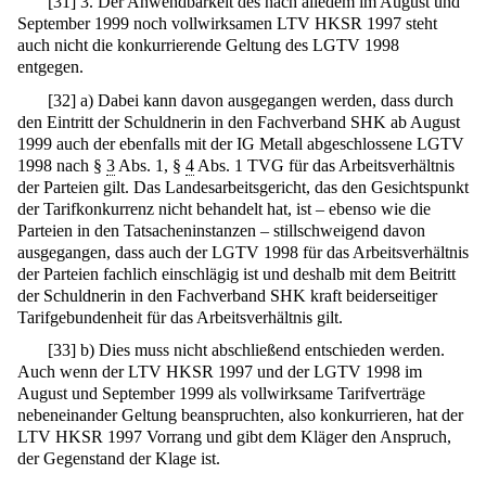
[
31
]
3. Der Anwendbarkeit des nach alledem im August und
September 1999 noch vollwirksamen LTV HKSR 1997 steht
auch nicht die konkurrierende Geltung des LGTV 1998
entgegen.
[
32
]
a) Dabei kann davon ausgegangen werden, dass durch
den Eintritt der Schuldnerin in den Fachverband SHK ab August
1999 auch der ebenfalls mit der IG Metall abgeschlossene LGTV
1998 nach §
3
Abs. 1, §
4
Abs. 1 TVG für das Arbeitsverhältnis
der Parteien gilt. Das Landesarbeitsgericht, das den Gesichtspunkt
der Tarifkonkurrenz nicht behandelt hat, ist – ebenso wie die
Parteien in den Tatsacheninstanzen – stillschweigend davon
ausgegangen, dass auch der LGTV 1998 für das Arbeitsverhältnis
der Parteien fachlich einschlägig ist und deshalb mit dem Beitritt
der Schuldnerin in den Fachverband SHK kraft beiderseitiger
Tarifgebundenheit für das Arbeitsverhältnis gilt.
[
33
]
b) Dies muss nicht abschließend entschieden werden.
Auch wenn der LTV HKSR 1997 und der LGTV 1998 im
August und September 1999 als vollwirksame Tarifverträge
nebeneinander Geltung beanspruchten, also konkurrieren, hat der
LTV HKSR 1997 Vorrang und gibt dem Kläger den Anspruch,
der Gegenstand der Klage ist.