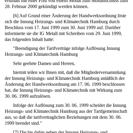
erstmals mit einer Frist von einem Monat zum Monatsschluss zum
28. Februar 2000 gekündigt werden können.
[
6
]
Auf Grund einer Änderung der Handwerksordnung löste
sich die Innung Heizungs- und Klimatechnik Hamburg durch
Beschluss vom 17. Juni 1999 zum 30. Juni 1999 auf. Darüber
informierte sie die IG Metall mit Schreiben vom 29. Juni 1999,
das folgenden Inhalt hatte:
"Beendigung der Tarifverträge infolge Auflösung Innung
Heizungs- und Klimatechnik Hamburg
Sehr geehrte Damen und Herren,
hiermit teilen wir Ihnen mit, daß die Mitgliederversammlung
der Innung Heizungs- und Klimatechnik Hamburg anläßlich der
Änderung der Handwerksordnung am 17. 06. 1999 beschlossen
hat, die Innung Heizungs- und Klimatechnik mit Wirkung zum
30. 06. 1999 aufzulösen.
Infolge der Auflösung zum 30. 06. 1999 scheidet die Innung
Heizungs- und Klimatechnik Hamburg aus der Tarifgemeinschaft
aus, so daß die tarifvertraglichen Beziehungen mit dem 30. 06.
1999 beendet sind."
[
7
]
Die bis dahin neben der Innung Heizungs- und