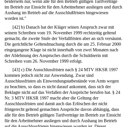
beiderseits nur, wenn alle für den Betrieb gültigen Tarifverträge
im Betrieb zur Einsicht für den Arbeitnehmer ausliegen und durch
Aushang im Betrieb auf die Ausschlußfristen hingewiesen
worden ist."
[
42
]
b) Danach hat der Kläger seinen Anspruch zwar mit
seinem Schreiben vom 19. November 1999 rechtzeitig geltend
gemacht, die zweite Stufe der Verfallfristen aber an sich versäumt.
Die gerichtliche Geltendmachung durch die am 25. Februar 2000
eingegangene Klage ist nicht innerhalb von zwei Monaten nach
der Ablehnung des Anspruches durch die Schuldnerin mit
Schreiben vom 26. November 1999 erfolgt.
[
43
]
c) Die Ausschlussfristen nach § 24 MTV HKSR 1997
kommen jedoch nicht zur Anwendung. Zwar sind
Ausschlussfristen als Einwendungstatbestände von Amts wegen
zu beachten, so dass es nicht darauf ankommt, dass sich der
Beklagte nicht auf das Verfallen der Ansprüche berufen hat. § 24
Nr. 3 MTV HKSR 1997 macht aber die Geltung der
Ausschlussfristen und damit auch das Erlöschen der nicht
fristgerecht geltend gemachten Ansprüche davon abhängig, dass
alle für den Betrieb gültigen Tarifverträge im Betrieb zur Einsicht
für den Arbeitnehmer ausliegen und durch Aushang im Betrieb
auf die Ausschlussfristen hingewiesen worden ist. Dieser