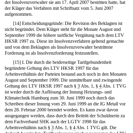
der Insolvenzverwalter sie am 17. April 2007 bestritten hatte, hat
der Kläger das Verfahren mit Schriftsatz vom 5. Juni 2007
aufgenommen.
[
14
]
Entscheidungsgründe: Die Revision des Beklagten ist
nicht begründet. Dem Kläger steht für die Monate August und
September 1999 die höhere tarifliche Vergütung nach dem LTV
HKSR 1997 zu. Diese im Insolvenzverfahren geltend gemachte
und von dem Beklagten als Insolvenzverwalter bestrittene
Forderung ist als Insolvenzforderung festzustellen.
[
15
]
I. Die durch die beiderseitige Tarifgebundenheit
begründete Geltung des LTV HKSR 1997 für das
Arbeitsverhältnis der Parteien bestand auch noch in den Monaten
August und September 1999. Die unmittelbare und zwingende
Geltung des LTV HKSR 1997 nach §
3
Abs. 1, §
4
Abs. 1 TVG
ist weder durch die Auflösung der Innung Heizungs- und
Klimatechnik Hamburg zum 30. Juni 1999 noch durch das
Schreiben dieser Innung vom 29. Juni 1999 an die IG Metall vor
dem 28. Februar 2000 beendet worden. Es kann zwar davon
ausgegangen werden, dass durch den Beitritt der Schuldnerin zu
dem Fachverband SHK auch der LGTV 1998 für das
Arbeitsverhältnis nach §
3
Abs. 1, §
4
Abs. 1 TVG gilt. Die