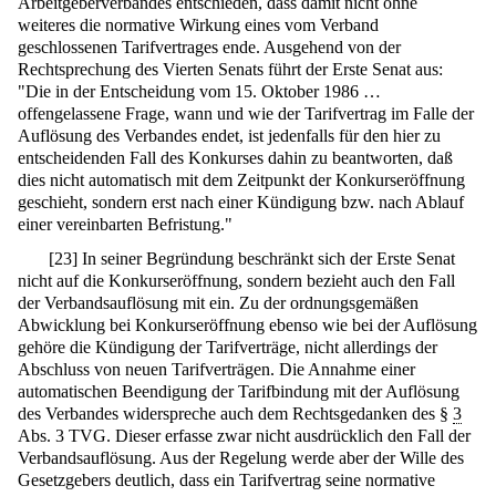
Arbeitgeberverbandes entschieden, dass damit nicht ohne
weiteres die normative Wirkung eines vom Verband
geschlossenen Tarifvertrages ende. Ausgehend von der
Rechtsprechung des Vierten Senats führt der Erste Senat aus:
"Die in der Entscheidung vom 15. Oktober 1986 …
offengelassene Frage, wann und wie der Tarifvertrag im Falle der
Auflösung des Verbandes endet, ist jedenfalls für den hier zu
entscheidenden Fall des Konkurses dahin zu beantworten, daß
dies nicht automatisch mit dem Zeitpunkt der Konkurseröffnung
geschieht, sondern erst nach einer Kündigung bzw. nach Ablauf
einer vereinbarten Befristung."
[
23
]
In seiner Begründung beschränkt sich der Erste Senat
nicht auf die Konkurseröffnung, sondern bezieht auch den Fall
der Verbandsauflösung mit ein. Zu der ordnungsgemäßen
Abwicklung bei Konkurseröffnung ebenso wie bei der Auflösung
gehöre die Kündigung der Tarifverträge, nicht allerdings der
Abschluss von neuen Tarifverträgen. Die Annahme einer
automatischen Beendigung der Tarifbindung mit der Auflösung
des Verbandes widerspreche auch dem Rechtsgedanken des §
3
Abs. 3 TVG. Dieser erfasse zwar nicht ausdrücklich den Fall der
Verbandsauflösung. Aus der Regelung werde aber der Wille des
Gesetzgebers deutlich, dass ein Tarifvertrag seine normative