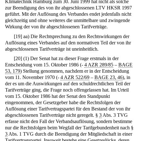
Klimatechnik Hamburg zum 30. Juni 1999 hat nicht als solche
zur Beendigung des von ihr abgeschlossenen LTV HKSR 1997
geführt. Mit der Auflösung des Verbandes endet jedenfalls nicht
gleichzeitig und ohne weiteres die unmittelbare und zwingende
Wirkung der von ihr abgeschlossenen Tarifverträge.
[
19
]
aa) Die Rechtsprechung zu den Rechtswirkungen der
Auflösung eines Verbandes auf den normativen Teil der von ihr
abgeschlossenen Tarifverträge ist uneinheitlich.
[
20
]
(1) Der Senat hat zu dieser Frage erstmals in der
Entscheidung vom 15. Oktober 1986 (-
4 AZR 289/85
–
BAGE
53, 179
) Stellung genommen, nachdem er in der Entscheidung
vom 11. November 1970 (-
4 AZR 522/69
–
BAGE 23, 46
), in
der es um die Auswirkungen auf den schuldrechtlichen Teil der
Tarifverträge ging, die Frage noch offengelassen hat. Im Urteil
vom 15. Oktober 1986 hat der Senat den Standpunkt
eingenommen, der Gesetzgeber habe die Rechtsfolgen der
Auflösung einer Tarifvertragspartei für den Bestand der von ihr
abgeschlossenen Tarifverträge nicht geregelt. §
3
Abs. 3 TVG
erfasse nicht den Fall der Verbandsauflösung, sondern bestimme
nur die Rechtsfolgen beim Wegfall der Tarifgebundenheit nach §
3
Abs. 1 TVG durch die Beendigung der Mitgliedschaft in einer
Tarifvertragspartei. Insoweit bestehe eine Gesetzeslücke, deren