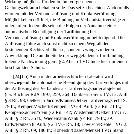
Wirkung möglichst für den in ihm vorgesehenen
Geltungszeitraum behalten solle. Das sei zu beachten. Andernfalls
würden mit der Verbandsauflösung und Konkurseröffnung
Möglichkeiten eröffnet, die Bindung an Verbandstarifverträge zu
unterlaufen. Jedenfalls seien die Folgen der Annahme einer
automatischen Beendigung der Tarifbindung bei
Verbandsauflösung und Konkurseröffnung unbefriedigend. Die
Auflösung führe auch sonst nicht zu einem Wegfall der
bestehenden Rechtsverhältnisse, sondern zwinge zu deren
Abwicklung. Die an die Stelle der weggefallenen Tarifbindung
tretende Nachwirkung gem. §
4
Abs. 5 TVG biete hier nur einen
beschränkten Schutz.
[
24
]
bb) Auch in der arbeitsrechtlichen Literatur wird
überwiegend die automatische Beendigung des Tarifvertrages mit
der Auflösung des Verbandes als Tarifvertragspartei abgelehnt
(ua. Buchner RdA 1997, 259, 264; Däubler/Lorenz TVG 2. Aufl.
§ 3 Rn. 98; Oetker in Jacobs/Krause/Oetker Tarifvertragsrecht S.
79 ff.; Kempen/Zachert/Kempen TVG 4. Aufl. § 3 Rn. 71 ff.;
Kempen/Zachert/Stein § 2 Rn. 142; Wiedemann/Oetker TVG 7.
Aufl. § 2 Rn. 36 ff.; Wiedemann/Wank § 4 Rn. 79 ff.; aA
ErfK/Franzen 8. Aufl. §
2
TVG Rn. 18; Löwisch/Rieble TVG 2.
Aufl. § 2 Rn. 69, 180 ff.; Koberski/Clasen/Menzel TVG Stand