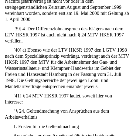
Nachfolgetarifvertrag ist nicht vor oder in dem
streitgegenständlichen Zeitraum August und September 1999
vereinbart worden, sondern erst am 19. Mai 2000 mit Geltung ab
1. April 2000.
[
39
]
4. Der Differenzlohnanspruch des Klägers nach dem
LTV HKSR 1997 ist auch nicht nach § 24 MTV HKSR 1997
verfallen.
[
40
]
a) Ebenso wie der LTV HKSR 1997 den LGTV 1998
nach dem Spezialitätsprinzip verdrängt, verdrängt auch der MTV
HKSR 1997 den MTV für die Arbeitnehmer des Gas- und
Wasserinstallateur- und Klempner-Handwerks im Gebiet der
Freien und Hansestadt Hamburg in der Fassung vom 31. Juli
1998. Die Geltungsbereiche der jeweiligen Lohn- und
Manteltarifverträge entsprechen einander jeweils.
[
41
]
§ 24 MTV HKSR 1997 lautet, soweit hier von
Interesse:
"§ 24. Geltendmachung von Ansprüchen aus dem
Arbeitsverhältnis
1. Fristen für die Geltendmachung
Ansprüche aus dem Arbeitsverhältnis sind beiderseits