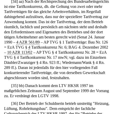
[
34
]
aa) Nach der Rechtsprechung des Bundesarbeitsgerichts
ist eine Tarifkonkurrenz, dh. die Geltung von zwei oder mehr
Tarifverträgen für das gleiche Arbeitsverhältnis, im Regelfall
dahingehend aufzulösen, dass nur der speziellere Tarifvertrag zur
Anwendung kommt. Das ist der Tarifvertrag, der dem Betrieb
räumlich, fachlich und persönlich am nächsten steht und deshalb
den Erfordernissen und Eigenarten des Betriebes und der dort
tätigen Arbeitnehmer am besten gerecht wird (Senat 24. Januar
1990 –
4 AZR 561/89
– AP TVG § 1 Tarifverträge: Bau Nr. 126
= EzA TVG §
4
Tarifkonkurrenz Nr. 6; BAG 4. Dezember 2002
–
10 AZR 113/02
– AP TVG § 4 Tarifkonkurrenz Nr. 28 = EzA
TVG § 4 Tarifkonkurrenz Nr. 17 mwN; vgl. dazu im Einzelnen
Däubler/Zwanziger § 4 Rn. 923 ff.; Wiedemann/Wank § 4 Rn.
289 ff.). Daran ist jedenfalls für den hier vorliegenden Fall
konkurrierender Tarifverträge, die von derselben Gewerkschaft
abgeschlossen worden sind, festzuhalten.
[
35
]
bb) Danach kommt dem LTV HKSR 1997 im
maßgeblichen Zeitraum August und September 1999 der Vorrang
zu. Er verdrängt den LGTV 1998.
[
36
]
Der Betrieb der Schuldnerin betrieb unstreitig "Heizung,
Lüftung, Rohrleitungsbau". Dem entspricht der fachliche
Geltungsbereich des LTV HKSR 1997, der für "Betriebe der