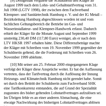
[
9
]
Demgemäß vergütete die Schuldnerin den Kläger ab
August 1999 nach dem Lohn- und Gehaltstarifvertrag vom 31.
Juli 1998 (LGTV 1998), der zwischen dem Fachverband
Klempner- und Sanitärtechnik Hamburg e. V. und der IG Metall –
Bezirksleitung Hamburg abgeschlossen worden ist und vom
fachlichen Geltungsbereich die Betriebe im Gas- und
Wasserinstallateur- und Klempner-Handwerk erfasst. Dadurch
erhielt der Kläger für die Monate August und September 1999
unstreitig 230,40 DM (117,80 Euro) weniger, als er nach dem
LTV HKSR 1997 erhalten hätte. Diese Differenzbeträge machte
der Kläger mit Schreiben vom 19. November 1999 gegenüber der
Schuldnerin geltend, die die Forderung mit Schreiben vom 26.
November 1999 ablehnte.
[
10
]
Mit seiner am 25. Februar 2000 eingegangenen Klage
verfolgt der Kläger diese Ansprüche weiter. Er hat die Auffassung
vertreten, dass der Tarifvertrag durch die Auflösung der Innung
Heizungs- und Klimatechnik Hamburg nicht geendet habe. Somit
sei durch den Beitritt der Schuldnerin zum Fachverband SHK
eine Tarifkonkurrenz entstanden, die auf Grund der Spezialität
zugunsten des bisher geltenden Lohntarifvertrages aufzulösen sei.
Im Übrigen fehle es an einer anderen Abmachung, die eine
etwaige Nachwirkung des bisherigen Lohntarifvertrages ablösen