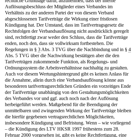
rechtliche Grundlage dafür, anzunehmen, dass der interne
Auflösungsbeschluss der Mitglieder eines Verbandes im
Verhältnis zu der anderen Partei der von diesem Verband
abgeschlossenen Tarifverträge die Wirkung einer fristlosen
Kündigung hat. Der Umstand, dass im Tarifvertragsgesetz die
Rechtsfolgen der Verbandsauflösung nicht ausdrücklich geregelt
sind, rechtfertigt zwar weder den Schluss, dass die Tarifverträge
enden, noch den, dass sie vollwirksam fortbestehen. Die
Regelungen in §
3
Abs. 3 TVG über die Nachbindung und in §
4
Abs. 5 TVG über die Nachwirkung bestätigen aber die den
Tarifverträgen zukommende Funktion, als Regelungs- und
Ordnungssystem die Arbeitsverhältnisse nachhaltig zu gestalten.
Auch vor diesem Wertungshintergrund gibt es keinen Anlass für
die Annahme, allein durch eine Verbandsauflösung könne aus
besonderen tarifvertragsrechtlichen Gründen ein vorzeitiges Ende
der Tarifverträge unabhängig von den Gestaltungsmöglichkeiten
des Verbandes vor und ggf. auch noch nach der Auflösung
herbeigeführt werden. Maßgebend für die Beendigung der
unmittelbaren und zwingenden Wirkung der Tarifverträge bleiben
die hierfür gegebenen vertragsrechtlichen Möglichkeiten,
insbesondere Kündigung und Befristung. Wenn – wie vorliegend
– die Kündigung des LTV HKSR 1997 frühestens zum 28.
Februar 2000 vorgesehen ist, gibt es keine Rechtfertigung, eine