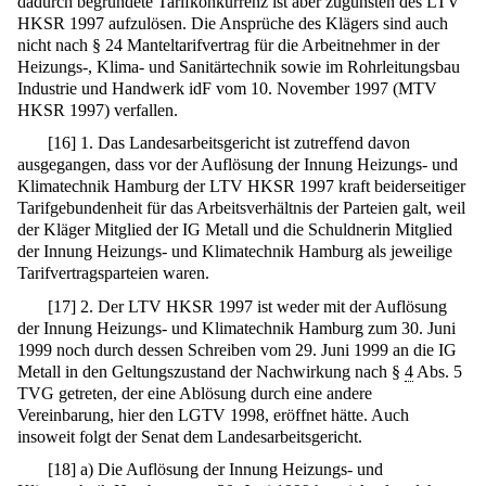
dadurch begründete Tarifkonkurrenz ist aber zugunsten des LTV
HKSR 1997 aufzulösen. Die Ansprüche des Klägers sind auch
nicht nach § 24 Manteltarifvertrag für die Arbeitnehmer in der
Heizungs-, Klima- und Sanitärtechnik sowie im Rohrleitungsbau
Industrie und Handwerk idF vom 10. November 1997 (MTV
HKSR 1997) verfallen.
[
16
]
1. Das Landesarbeitsgericht ist zutreffend davon
ausgegangen, dass vor der Auflösung der Innung Heizungs- und
Klimatechnik Hamburg der LTV HKSR 1997 kraft beiderseitiger
Tarifgebundenheit für das Arbeitsverhältnis der Parteien galt, weil
der Kläger Mitglied der IG Metall und die Schuldnerin Mitglied
der Innung Heizungs- und Klimatechnik Hamburg als jeweilige
Tarifvertragsparteien waren.
[
17
]
2. Der LTV HKSR 1997 ist weder mit der Auflösung
der Innung Heizungs- und Klimatechnik Hamburg zum 30. Juni
1999 noch durch dessen Schreiben vom 29. Juni 1999 an die IG
Metall in den Geltungszustand der Nachwirkung nach §
4
Abs. 5
TVG getreten, der eine Ablösung durch eine andere
Vereinbarung, hier den LGTV 1998, eröffnet hätte. Auch
insoweit folgt der Senat dem Landesarbeitsgericht.
[
18
]
a) Die Auflösung der Innung Heizungs- und