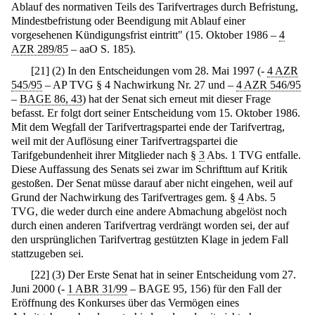
Ablauf des normativen Teils des Tarifvertrages durch Befristung,
Mindestbefristung oder Beendigung mit Ablauf einer
vorgesehenen Kündigungsfrist eintritt" (15. Oktober 1986 –
4
AZR 289/85
– aaO S. 185).
[
21
]
(2) In den Entscheidungen vom 28. Mai 1997 (-
4 AZR
545/95
– AP TVG § 4 Nachwirkung Nr. 27 und –
4 AZR 546/95
–
BAGE 86, 43
) hat der Senat sich erneut mit dieser Frage
befasst. Er folgt dort seiner Entscheidung vom 15. Oktober 1986.
Mit dem Wegfall der Tarifvertragspartei ende der Tarifvertrag,
weil mit der Auflösung einer Tarifvertragspartei die
Tarifgebundenheit ihrer Mitglieder nach §
3
Abs. 1 TVG entfalle.
Diese Auffassung des Senats sei zwar im Schrifttum auf Kritik
gestoßen. Der Senat müsse darauf aber nicht eingehen, weil auf
Grund der Nachwirkung des Tarifvertrages gem. §
4
Abs. 5
TVG, die weder durch eine andere Abmachung abgelöst noch
durch einen anderen Tarifvertrag verdrängt worden sei, der auf
den ursprünglichen Tarifvertrag gestützten Klage in jedem Fall
stattzugeben sei.
[
22
]
(3) Der Erste Senat hat in seiner Entscheidung vom 27.
Juni 2000 (-
1 ABR 31/99
– BAGE 95, 156) für den Fall der
Eröffnung des Konkurses über das Vermögen eines