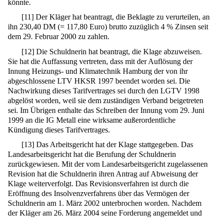
könnte.
[
11
]
Der Kläger hat beantragt, die Beklagte zu verurteilen, an
ihn 230,40 DM (= 117,80 Euro) brutto zuzüglich 4 % Zinsen seit
dem 29. Februar 2000 zu zahlen.
[
12
]
Die Schuldnerin hat beantragt, die Klage abzuweisen.
Sie hat die Auffassung vertreten, dass mit der Auflösung der
Innung Heizungs- und Klimatechnik Hamburg der von ihr
abgeschlossene LTV HKSR 1997 beendet worden sei. Die
Nachwirkung dieses Tarifvertrages sei durch den LGTV 1998
abgelöst worden, weil sie dem zuständigen Verband beigetreten
sei. Im Übrigen enthalte das Schreiben der Innung vom 29. Juni
1999 an die IG Metall eine wirksame außerordentliche
Kündigung dieses Tarifvertrages.
[
13
]
Das Arbeitsgericht hat der Klage stattgegeben. Das
Landesarbeitsgericht hat die Berufung der Schuldnerin
zurückgewiesen. Mit der vom Landesarbeitsgericht zugelassenen
Revision hat die Schuldnerin ihren Antrag auf Abweisung der
Klage weiterverfolgt. Das Revisionsverfahren ist durch die
Eröffnung des Insolvenzverfahrens über das Vermögen der
Schuldnerin am 1. März 2002 unterbrochen worden. Nachdem
der Kläger am 26. März 2004 seine Forderung angemeldet und