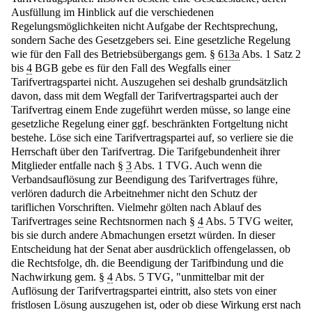
Ausfüllung im Hinblick auf die verschiedenen
Regelungsmöglichkeiten nicht Aufgabe der Rechtsprechung,
sondern Sache des Gesetzgebers sei. Eine gesetzliche Regelung
wie für den Fall des Betriebsübergangs gem. §
613a
Abs. 1 Satz 2
bis
4
BGB gebe es für den Fall des Wegfalls einer
Tarifvertragspartei nicht. Auszugehen sei deshalb grundsätzlich
davon, dass mit dem Wegfall der Tarifvertragspartei auch der
Tarifvertrag einem Ende zugeführt werden müsse, so lange eine
gesetzliche Regelung einer ggf. beschränkten Fortgeltung nicht
bestehe. Löse sich eine Tarifvertragspartei auf, so verliere sie die
Herrschaft über den Tarifvertrag. Die Tarifgebundenheit ihrer
Mitglieder entfalle nach §
3
Abs. 1 TVG. Auch wenn die
Verbandsauflösung zur Beendigung des Tarifvertrages führe,
verlören dadurch die Arbeitnehmer nicht den Schutz der
tariflichen Vorschriften. Vielmehr gölten nach Ablauf des
Tarifvertrages seine Rechtsnormen nach §
4
Abs. 5 TVG weiter,
bis sie durch andere Abmachungen ersetzt würden. In dieser
Entscheidung hat der Senat aber ausdrücklich offengelassen, ob
die Rechtsfolge, dh. die Beendigung der Tarifbindung und die
Nachwirkung gem. §
4
Abs. 5 TVG, "unmittelbar mit der
Auflösung der Tarifvertragspartei eintritt, also stets von einer
fristlosen Lösung auszugehen ist, oder ob diese Wirkung erst nach