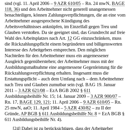
sind (vgl. 11. April 2006 –
9 AZR 610/05
– Rn. 24 mwN,
BAGE
118, 36
) und den Arbeitnehmer nicht generell unangemessen
benachteiligen, können Zahlungsverpflichtungen, die an eine vom
Arbeitnehmer ausgesprochene Kündigung des
Arbeitsverhältnisses anknüpfen, im Einzelfall gegen Treu und
Glauben verstoßen. Da sie geeignet sind, das Grundrecht auf freie
Wahl des Arbeitsplatzes nach Art.
12
GG einzuschränken, muss
die Rückzahlungspflicht einem begründeten und billigenswerten
Interesse des Arbeitgebers entsprechen. Den möglichen
Nachteilen für den Arbeitnehmer muss ein angemessener
Ausgleich gegenüberstehen; der Arbeitnehmer muss mit der
Ausbildungsmaßnahme eine angemessene Gegenleistung für die
Rückzahlungsverpflichtung erhalten. Insgesamt muss die
Erstattungspflicht – auch dem Umfang nach – dem Arbeitnehmer
nach Treu und Glauben zumutbar sein (vgl. BAG 19. Januar
2011 –
3 AZR 621/08
– EzA BGB 2002 §
611
Ausbildungsbeihilfe Nr. 15; 14. Januar 2009 –
3 AZR 900/07
–
Rn. 17,
BAGE 129, 121
; 11. April 2006 –
9 AZR 610/05
– Rn.
25 mwN, aaO; 11. April 1984 –
5 AZR 430/82
– zu II der
Gründe,
AP BGB § 611 Ausbildungsbeihilfe Nr. 8
= EzA BGB §
611 Ausbildungsbeihilfe Nr. 4).
[
24
]
Dabei ist zu berücksichtigen, dass der Arbeitgeber