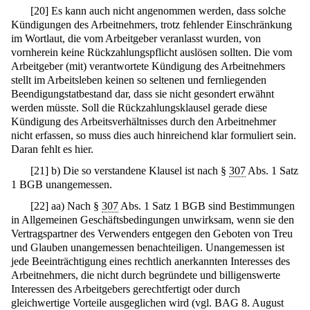
[
20
]
Es kann auch nicht angenommen werden, dass solche
Kündigungen des Arbeitnehmers, trotz fehlender Einschränkung
im Wortlaut, die vom Arbeitgeber veranlasst wurden, von
vornherein keine Rückzahlungspflicht auslösen sollten. Die vom
Arbeitgeber (mit) verantwortete Kündigung des Arbeitnehmers
stellt im Arbeitsleben keinen so seltenen und fernliegenden
Beendigungstatbestand dar, dass sie nicht gesondert erwähnt
werden müsste. Soll die Rückzahlungsklausel gerade diese
Kündigung des Arbeitsverhältnisses durch den Arbeitnehmer
nicht erfassen, so muss dies auch hinreichend klar formuliert sein.
Daran fehlt es hier.
[
21
]
b) Die so verstandene Klausel ist nach §
307
Abs. 1 Satz
1 BGB unangemessen.
[
22
]
aa) Nach §
307
Abs. 1 Satz 1 BGB sind Bestimmungen
in Allgemeinen Geschäftsbedingungen unwirksam, wenn sie den
Vertragspartner des Verwenders entgegen den Geboten von Treu
und Glauben unangemessen benachteiligen. Unangemessen ist
jede Beeinträchtigung eines rechtlich anerkannten Interesses des
Arbeitnehmers, die nicht durch begründete und billigenswerte
Interessen des Arbeitgebers gerechtfertigt oder durch
gleichwertige Vorteile ausgeglichen wird (vgl. BAG 8. August