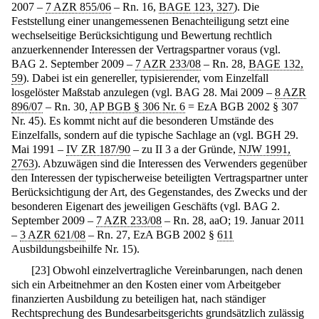
2007 –
7 AZR 855/06
– Rn. 16,
BAGE 123, 327
). Die
Feststellung einer unangemessenen Benachteiligung setzt eine
wechselseitige Berücksichtigung und Bewertung rechtlich
anzuerkennender Interessen der Vertragspartner voraus (vgl.
BAG 2. September 2009 –
7 AZR 233/08
– Rn. 28,
BAGE 132,
59
). Dabei ist ein genereller, typisierender, vom Einzelfall
losgelöster Maßstab anzulegen (vgl. BAG 28. Mai 2009 –
8 AZR
896/07
– Rn. 30,
AP BGB § 306 Nr. 6
= EzA BGB 2002 § 307
Nr. 45). Es kommt nicht auf die besonderen Umstände des
Einzelfalls, sondern auf die typische Sachlage an (vgl. BGH 29.
Mai 1991 –
IV ZR 187/90
– zu II 3 a der Gründe,
NJW 1991,
2763
). Abzuwägen sind die Interessen des Verwenders gegenüber
den Interessen der typischerweise beteiligten Vertragspartner unter
Berücksichtigung der Art, des Gegenstandes, des Zwecks und der
besonderen Eigenart des jeweiligen Geschäfts (vgl. BAG 2.
September 2009 –
7 AZR 233/08
– Rn. 28, aaO; 19. Januar 2011
–
3 AZR 621/08
– Rn. 27, EzA BGB 2002 §
611
Ausbildungsbeihilfe Nr. 15).
[
23
]
Obwohl einzelvertragliche Vereinbarungen, nach denen
sich ein Arbeitnehmer an den Kosten einer vom Arbeitgeber
finanzierten Ausbildung zu beteiligen hat, nach ständiger
Rechtsprechung des Bundesarbeitsgerichts grundsätzlich zulässig