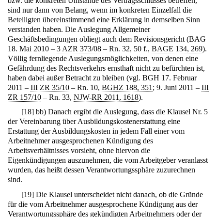
bzw. die konkreten Umstände des Vertragsschlusses betreffen,
sind nur dann von Belang, wenn im konkreten Einzelfall die
Beteiligten übereinstimmend eine Erklärung in demselben Sinn
verstanden haben. Die Auslegung Allgemeiner
Geschäftsbedingungen obliegt auch dem Revisionsgericht (BAG
18. Mai 2010 –
3 AZR 373/08
– Rn. 32, 50 f.,
BAGE 134, 269
).
Völlig fernliegende Auslegungsmöglichkeiten, von denen eine
Gefährdung des Rechtsverkehrs ernsthaft nicht zu befürchten ist,
haben dabei außer Betracht zu bleiben (vgl. BGH 17. Februar
2011 –
III ZR 35/10
– Rn. 10,
BGHZ 188, 351
; 9. Juni 2011 –
III
ZR 157/10
– Rn. 33,
NJW-RR 2011, 1618
).
[
18
]
bb) Danach ergibt die Auslegung, dass die Klausel Nr. 5
der Vereinbarung über Ausbildungskostenerstattung eine
Erstattung der Ausbildungskosten in jedem Fall einer vom
Arbeitnehmer ausgesprochenen Kündigung des
Arbeitsverhältnisses vorsieht, ohne hiervon die
Eigenkündigungen auszunehmen, die vom Arbeitgeber veranlasst
wurden, das heißt dessen Verantwortungssphäre zuzurechnen
sind.
[
19
]
Die Klausel unterscheidet nicht danach, ob die Gründe
für die vom Arbeitnehmer ausgesprochene Kündigung aus der
Verantwortungssphäre des gekündigten Arbeitnehmers oder der