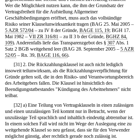
Wer die Möglichkeit nutzen kann, die ihm der Grundsatz der
Vertragsfreiheit für die Aufstellung Allgemeiner
Geschäftsbedingungen eröffnet, muss auch das vollständige
Risiko seiner Klauselunwirksamkeit tragen (BAG 25. Mai 2005 –
5 AZR 572/04
– zu IV 8 der Gründe,
BAGE 115, 19
; BGH 17.
Mai 1982 –
VII ZR 316/81
– zu II 3 b der Gründe,
BGHZ 84,
109
). Anderenfalls liefe das Transparenzgebot des §
307
Abs. 1
Satz 2 BGB weitgehend leer (BAG 28. September 2005 –
5 AZR
52/05
– Rn. 39,
BAGE 116, 66
).
[
31
]
2. Die Rückzahlungsklausel ist auch nicht lediglich
insoweit teilunwirksam, als die Rückzahlungsverpflichtung für
Gründe gelten soll, die in den Risiko- und Verantwortungsbereich
des Arbeitgebers fallen. Die Klausel ist hinsichtlich des
Beendigungstatbestandes "Kündigung des Arbeitnehmers" nicht
teilbar.
[
32
]
a) Eine Teilung von Vertragsklauseln in einen zulässigen
und einen unzulässigen Teil kommt nur in Betracht, wenn der
unzulässige Teil sprachlich und inhaltlich eindeutig abtrennbar ist.
In einem solchen Fall wird nicht im Wege der Auslegung eine zu
weitgehende Klausel so neu gefasst, dass sie für den Verwender
möglichst günstig, aber rechtlich gerade noch zulässig ist.