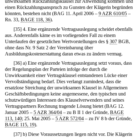
unwirksamen Rückzahlungsklausel zur Anwendung kommen und
einen Rückzahlungsanspruch zu Gunsten der Klägerin begründen
könnten, bestehen nicht (BAG 11. April 2006 –
9 AZR 610/05
–
Rn. 33,
BAGE 118, 36
).
[
35
]
4. Eine ergänzende Vertragsauslegung scheidet ebenfalls
aus. Anderenfalls käme es im vorliegenden Fall zu einem
Unterlaufen der gesetzlichen Wertvorstellungen des §
307
BGB,
ohne dass Nr. 9 Satz 2 der Vereinbarung über
Ausbildungskostenerstattung daran etwas zu ändern vermag.
[
36
]
a) Eine ergänzende Vertragsauslegung setzt voraus, dass
der Regelungsplan der Parteien infolge der durch die
Unwirksamkeit einer Vertragsklausel entstandenen Lücke einer
Vervollständigung bedarf. Dies verlangt zumindest, dass die
ersatzlose Streichung der unwirksamen Klausel in Allgemeinen
Geschäftsbedingungen keine angemessene, den typischen und
schutzwürdigen Interessen des Klauselverwenders und seines
Vertragspartners Rechnung tragende Lösung bietet (BAG 12.
Januar 2005 –
5 AZR 364/04
– zu B II 1 der Gründe,
BAGE
113, 140
; 25. Mai 2005 –
5 AZR 572/04
– zu IV 8 b der Gründe,
BAGE 115, 19
).
[
37
]
b) Diese Voraussetzungen liegen nicht vor. Die Klägerin