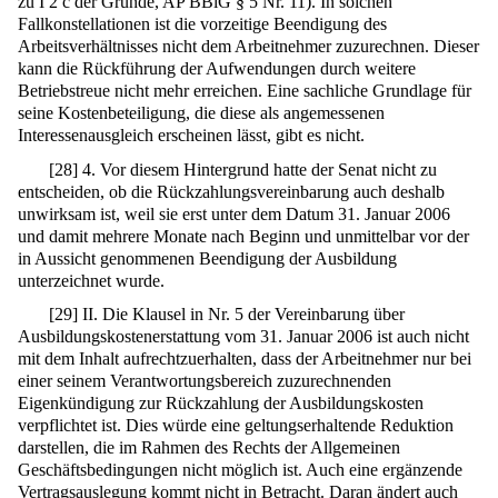
zu I 2 c der Gründe, AP BBiG § 5 Nr. 11). In solchen
Fallkonstellationen ist die vorzeitige Beendigung des
Arbeitsverhältnisses nicht dem Arbeitnehmer zuzurechnen. Dieser
kann die Rückführung der Aufwendungen durch weitere
Betriebstreue nicht mehr erreichen. Eine sachliche Grundlage für
seine Kostenbeteiligung, die diese als angemessenen
Interessenausgleich erscheinen lässt, gibt es nicht.
[
28
]
4. Vor diesem Hintergrund hatte der Senat nicht zu
entscheiden, ob die Rückzahlungsvereinbarung auch deshalb
unwirksam ist, weil sie erst unter dem Datum 31. Januar 2006
und damit mehrere Monate nach Beginn und unmittelbar vor der
in Aussicht genommenen Beendigung der Ausbildung
unterzeichnet wurde.
[
29
]
II. Die Klausel in Nr. 5 der Vereinbarung über
Ausbildungskostenerstattung vom 31. Januar 2006 ist auch nicht
mit dem Inhalt aufrechtzuerhalten, dass der Arbeitnehmer nur bei
einer seinem Verantwortungsbereich zuzurechnenden
Eigenkündigung zur Rückzahlung der Ausbildungskosten
verpflichtet ist. Dies würde eine geltungserhaltende Reduktion
darstellen, die im Rahmen des Rechts der Allgemeinen
Geschäftsbedingungen nicht möglich ist. Auch eine ergänzende
Vertragsauslegung kommt nicht in Betracht. Daran ändert auch