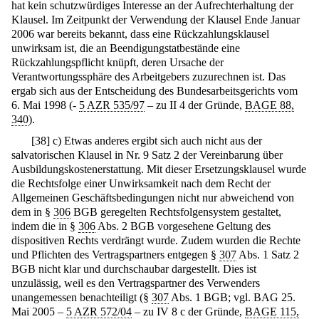
hat kein schutzwürdiges Interesse an der Aufrechterhaltung der
Klausel. Im Zeitpunkt der Verwendung der Klausel Ende Januar
2006 war bereits bekannt, dass eine Rückzahlungsklausel
unwirksam ist, die an Beendigungstatbestände eine
Rückzahlungspflicht knüpft, deren Ursache der
Verantwortungssphäre des Arbeitgebers zuzurechnen ist. Das
ergab sich aus der Entscheidung des Bundesarbeitsgerichts vom
6. Mai 1998 (-
5 AZR 535/97
– zu II 4 der Gründe,
BAGE 88,
340
).
[
38
]
c) Etwas anderes ergibt sich auch nicht aus der
salvatorischen Klausel in Nr. 9 Satz 2 der Vereinbarung über
Ausbildungskostenerstattung. Mit dieser Ersetzungsklausel wurde
die Rechtsfolge einer Unwirksamkeit nach dem Recht der
Allgemeinen Geschäftsbedingungen nicht nur abweichend von
dem in §
306
BGB geregelten Rechtsfolgensystem gestaltet,
indem die in §
306
Abs. 2 BGB vorgesehene Geltung des
dispositiven Rechts verdrängt wurde. Zudem wurden die Rechte
und Pflichten des Vertragspartners entgegen §
307
Abs. 1 Satz 2
BGB nicht klar und durchschaubar dargestellt. Dies ist
unzulässig, weil es den Vertragspartner des Verwenders
unangemessen benachteiligt (§
307
Abs. 1 BGB; vgl. BAG 25.
Mai 2005 –
5 AZR 572/04
– zu IV 8 c der Gründe,
BAGE 115,