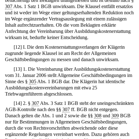
benachteiligt den Beklagten unangemessen und ist deshalb nach §
307
Abs. 1 Satz 1 BGB unwirksam. Die Klausel entfällt ersatzlos
und ist weder im Wege einer geltungserhaltenden Reduktion noch
im Wege ergänzender Vertragsauslegung mit einem zulässigen
Inhalt aufrechtzuerhalten. Ob die vom Beklagten erklärte
Anfechtung der Vereinbarung über Ausbildungskostenerstattung
wirksam ist, bedurfte keiner Entscheidung.
[
12
]
I. Die dem Kostenerstattungsverlangen der Klägerin
zugrunde liegende Klausel ist am Recht der Allgemeinen
Geschäftsbedingungen zu messen und danach unwirksam.
[
13
]
1. Die Vereinbarung über Ausbildungskostenerstattung
vom 31. Januar 2006 stellt Allgemeine Geschäftsbedingungen im
Sinne des §
305
Abs. 1 BGB dar. Die Klägerin hat identische
Ausbildungskostenvereinbarungen mit etwa 25
Triebwagenführern abgeschlossen.
[
14
]
2. §
307
Abs. 3 Satz 1 BGB steht der uneingeschränkten
AGB-Kontrolle nach den §§
307
ff. BGB nicht entgegen.
Danach gelten die Abs. 1 und 2 sowie die §§
308
und
309
BGB
nur für Bestimmungen in Allgemeinen Geschäftsbedingungen,
durch die von Rechtsvorschriften abweichende oder diese
ergänzende Regelungen vereinbart werden. Dazu gehören auch