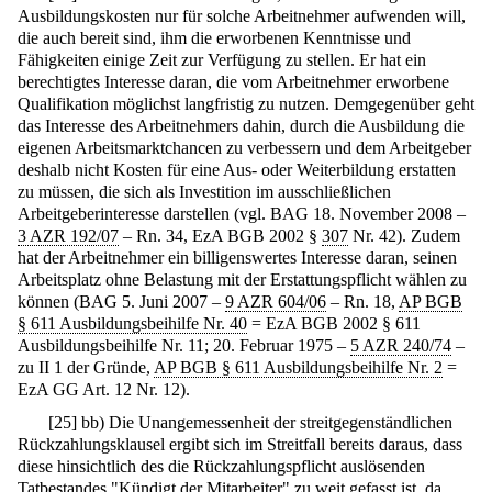
Ausbildungskosten nur für solche Arbeitnehmer aufwenden will,
die auch bereit sind, ihm die erworbenen Kenntnisse und
Fähigkeiten einige Zeit zur Verfügung zu stellen. Er hat ein
berechtigtes Interesse daran, die vom Arbeitnehmer erworbene
Qualifikation möglichst langfristig zu nutzen. Demgegenüber geht
das Interesse des Arbeitnehmers dahin, durch die Ausbildung die
eigenen Arbeitsmarktchancen zu verbessern und dem Arbeitgeber
deshalb nicht Kosten für eine Aus- oder Weiterbildung erstatten
zu müssen, die sich als Investition im ausschließlichen
Arbeitgeberinteresse darstellen (vgl. BAG 18. November 2008 –
3 AZR 192/07
– Rn. 34, EzA BGB 2002 §
307
Nr. 42). Zudem
hat der Arbeitnehmer ein billigenswertes Interesse daran, seinen
Arbeitsplatz ohne Belastung mit der Erstattungspflicht wählen zu
können (BAG 5. Juni 2007 –
9 AZR 604/06
– Rn. 18,
AP BGB
§ 611 Ausbildungsbeihilfe Nr. 40
= EzA BGB 2002 § 611
Ausbildungsbeihilfe Nr. 11; 20. Februar 1975 –
5 AZR 240/74
–
zu II 1 der Gründe,
AP BGB § 611 Ausbildungsbeihilfe Nr. 2
=
EzA GG Art. 12 Nr. 12).
[
25
]
bb) Die Unangemessenheit der streitgegenständlichen
Rückzahlungsklausel ergibt sich im Streitfall bereits daraus, dass
diese hinsichtlich des die Rückzahlungspflicht auslösenden
Tatbestandes "Kündigt der Mitarbeiter" zu weit gefasst ist, da