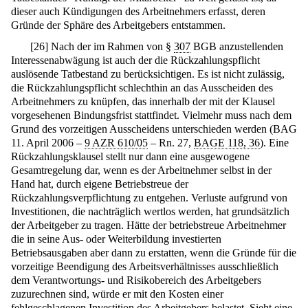
dieser auch Kündigungen des Arbeitnehmers erfasst, deren
Gründe der Sphäre des Arbeitgebers entstammen.
[
26
]
Nach der im Rahmen von §
307
BGB anzustellenden
Interessenabwägung ist auch der die Rückzahlungspflicht
auslösende Tatbestand zu berücksichtigen. Es ist nicht zulässig,
die Rückzahlungspflicht schlechthin an das Ausscheiden des
Arbeitnehmers zu knüpfen, das innerhalb der mit der Klausel
vorgesehenen Bindungsfrist stattfindet. Vielmehr muss nach dem
Grund des vorzeitigen Ausscheidens unterschieden werden (BAG
11. April 2006 –
9 AZR 610/05
– Rn. 27,
BAGE 118, 36
). Eine
Rückzahlungsklausel stellt nur dann eine ausgewogene
Gesamtregelung dar, wenn es der Arbeitnehmer selbst in der
Hand hat, durch eigene Betriebstreue der
Rückzahlungsverpflichtung zu entgehen. Verluste aufgrund von
Investitionen, die nachträglich wertlos werden, hat grundsätzlich
der Arbeitgeber zu tragen. Hätte der betriebstreue Arbeitnehmer
die in seine Aus- oder Weiterbildung investierten
Betriebsausgaben aber dann zu erstatten, wenn die Gründe für die
vorzeitige Beendigung des Arbeitsverhältnisses ausschließlich
dem Verantwortungs- und Risikobereich des Arbeitgebers
zuzurechnen sind, würde er mit den Kosten einer
fehlgeschlagenen Investition des Arbeitgebers belastet. Sieht eine