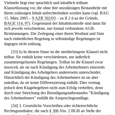
Vielmehr liegt eine sprachlich und inhaltlich teilbare
Klauselfassung vor, die ohne ihre unzulässigen Bestandteile mit
ihrem zulässigen Inhalt aufrechterhalten werden kann (vgl. BAG
15. März 2005 –
9 AZR 502/03
– zu II 2 d aa der Gründe,
BAGE 114, 97
). Gegenstand der Inhaltskontrolle sind dann für
sich jeweils verschiedene, nur formal verbundene AGB-
Bestimmungen. Die Zerlegung einer ihrem Wortlaut und Sinn
nach einheitlichen Regelung in selbständige Regelungen ist
dagegen nicht zulässig.
[
33
]
b) In diesem Sinne ist die streitbefangene Klausel nicht
teilbar. Sie enthält keine verschiedenen, nur äußerlich
zusammengefassten Regelungen. Teilbar ist die Klausel zwar
insoweit, als sie nach Kündigung des Arbeitnehmers einerseits
und Kündigung des Arbeitgebers andererseits unterscheidet.
Hinsichtlich der Kündigung des Arbeitnehmers ist sie aber
unteilbar, da sie keine Differenzierung enthält. Dies vermag
jedoch dem Klagebegehren nicht zum Erfolg verhelfen, denn
durch eine Streichung des Beendigungstatbestandes "Kündigung
des Arbeitnehmers" entfällt die Anspruchsgrundlage.
[
34
]
3. Gesetzliche Vorschriften oder richterrechtliche
Rechtsgrundsätze, die nach §
306
Abs. 2 BGB an Stelle der