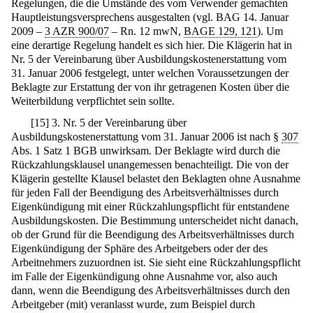
Regelungen, die die Umstände des vom Verwender gemachten
Hauptleistungsversprechens ausgestalten (vgl. BAG 14. Januar
2009 –
3 AZR 900/07
– Rn. 12 mwN,
BAGE 129, 121
). Um
eine derartige Regelung handelt es sich hier. Die Klägerin hat in
Nr. 5 der Vereinbarung über Ausbildungskostenerstattung vom
31. Januar 2006 festgelegt, unter welchen Voraussetzungen der
Beklagte zur Erstattung der von ihr getragenen Kosten über die
Weiterbildung verpflichtet sein sollte.
[
15
]
3. Nr. 5 der Vereinbarung über
Ausbildungskostenerstattung vom 31. Januar 2006 ist nach §
307
Abs. 1 Satz 1 BGB unwirksam. Der Beklagte wird durch die
Rückzahlungsklausel unangemessen benachteiligt. Die von der
Klägerin gestellte Klausel belastet den Beklagten ohne Ausnahme
für jeden Fall der Beendigung des Arbeitsverhältnisses durch
Eigenkündigung mit einer Rückzahlungspflicht für entstandene
Ausbildungskosten. Die Bestimmung unterscheidet nicht danach,
ob der Grund für die Beendigung des Arbeitsverhältnisses durch
Eigenkündigung der Sphäre des Arbeitgebers oder der des
Arbeitnehmers zuzuordnen ist. Sie sieht eine Rückzahlungspflicht
im Falle der Eigenkündigung ohne Ausnahme vor, also auch
dann, wenn die Beendigung des Arbeitsverhältnisses durch den
Arbeitgeber (mit) veranlasst wurde, zum Beispiel durch