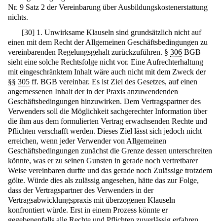
Nr. 9 Satz 2 der Vereinbarung über Ausbildungskostenerstattung
nichts.
[
30
]
1. Unwirksame Klauseln sind grundsätzlich nicht auf
einen mit dem Recht der Allgemeinen Geschäftsbedingungen zu
vereinbarenden Regelungsgehalt zurückzuführen. §
306
BGB
sieht eine solche Rechtsfolge nicht vor. Eine Aufrechterhaltung
mit eingeschränktem Inhalt wäre auch nicht mit dem Zweck der
§§
305
ff. BGB vereinbar. Es ist Ziel des Gesetzes, auf einen
angemessenen Inhalt der in der Praxis anzuwendenden
Geschäftsbedingungen hinzuwirken. Dem Vertragspartner des
Verwenders soll die Möglichkeit sachgerechter Information über
die ihm aus dem formulierten Vertrag erwachsenden Rechte und
Pflichten verschafft werden. Dieses Ziel lässt sich jedoch nicht
erreichen, wenn jeder Verwender von Allgemeinen
Geschäftsbedingungen zunächst die Grenze dessen unterschreiten
könnte, was er zu seinen Gunsten in gerade noch vertretbarer
Weise vereinbaren durfte und das gerade noch Zulässige trotzdem
gölte. Würde dies als zulässig angesehen, hätte das zur Folge,
dass der Vertragspartner des Verwenders in der
Vertragsabwicklungspraxis mit überzogenen Klauseln
konfrontiert würde. Erst in einem Prozess könnte er
gegebenenfalls alle Rechte und Pflichten zuverlässig erfahren.