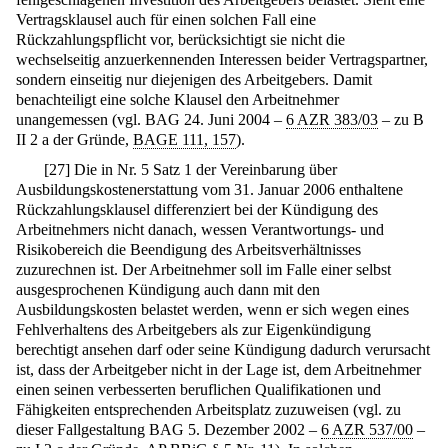
Vertragsklausel auch für einen solchen Fall eine
Rückzahlungspflicht vor, berücksichtigt sie nicht die
wechselseitig anzuerkennenden Interessen beider Vertragspartner,
sondern einseitig nur diejenigen des Arbeitgebers. Damit
benachteiligt eine solche Klausel den Arbeitnehmer
unangemessen (vgl. BAG 24. Juni 2004 –
6 AZR 383/03
– zu B
II 2 a der Gründe,
BAGE 111, 157
).
[
27
]
Die in Nr. 5 Satz 1 der Vereinbarung über
Ausbildungskostenerstattung vom 31. Januar 2006 enthaltene
Rückzahlungsklausel differenziert bei der Kündigung des
Arbeitnehmers nicht danach, wessen Verantwortungs- und
Risikobereich die Beendigung des Arbeitsverhältnisses
zuzurechnen ist. Der Arbeitnehmer soll im Falle einer selbst
ausgesprochenen Kündigung auch dann mit den
Ausbildungskosten belastet werden, wenn er sich wegen eines
Fehlverhaltens des Arbeitgebers als zur Eigenkündigung
berechtigt ansehen darf oder seine Kündigung dadurch verursacht
ist, dass der Arbeitgeber nicht in der Lage ist, dem Arbeitnehmer
einen seinen verbesserten beruflichen Qualifikationen und
Fähigkeiten entsprechenden Arbeitsplatz zuzuweisen (vgl. zu
dieser Fallgestaltung BAG 5. Dezember 2002 –
6 AZR 537/00
–