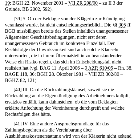
19
; BGH 22. November 2001 –
VII ZR 208/00
– zu II 3 der
Gründe,
BB 2002, 592
).
[
39
]
5. Ob der Beklagte von der Klägerin zur Kündigung
veranlasst wurde, ist nicht entscheidungserheblich. Die §§
305
ff.
BGB missbilligen bereits das Stellen inhaltlich unangemessener
Allgemeiner Geschäftsbedingungen, nicht erst deren
unangemessenen Gebrauch im konkreten Einzelfall. Der
Rechtsfolge der Unwirksamkeit sind auch solche Klauseln
unterworfen, die in ihrem Übermaßteil in zu beanstandender
Weise ein Risiko regeln, das sich im Entscheidungsfall nicht
realisiert hat (vgl. BAG 11. April 2006 –
9 AZR 610/05
– Rn. 38,
BAGE 118, 36
; BGH 28. Oktober 1981 –
VIII ZR 302/80
–
BGHZ 82, 121
).
[
40
]
III. Da die Rückzahlungsklausel, soweit sie die
Rückzahlung an die Eigenkündigung des Arbeitnehmers knüpft,
ersatzlos entfällt, kann dahinstehen, ob die vom Beklagten
erklärte Anfechtung der Vereinbarung durchgreift und welche
Rechtsfolgen dies hätte.
[
41
]
IV. Eine andere Anspruchsgrundlage für das
Zahlungsbegehren als die Vereinbarung über
Ausbildungskostenerstattung wird von der Klägerin nicht geltend