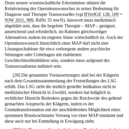
Denn neuere wissenschaftliche Erkenntnisse stützen die
Relativierung des Operationswunsches in seiner Bedeutung für
Diagnose und Therapie Transsexueller (vgl
BVerfGE 128, 109
=
NJW 2011, 909
, RdNr 35 mwN). Insoweit muss medizinisch
abgeklärt sein, dass die begehrte Therapie – MAP – geeignet,
ausreichend und erforderlich, im Rahmen gleichwertiger
Alternativen zudem im engeren Sinne wirtschaftlich ist. Auch der
Operationswunsch hinsichtlich einer MAP darf nicht eine
Lösungsschablone für etwa verborgene andere psychische
Störungen oder Unbehagen mit etablierten
Geschlechtsrollenbildern sein, sondern muss aufgrund des
Transsexualismus indiziert sein.
[
28
]
Die genannten Voraussetzungen sind bei der Klägerin
nach dem Gesamtzusammenhang der Feststellungen des LSG
erfüllt. Das LSG zieht die ärztlich gestellte Indikation nicht in
medizinischer Hinsicht in Zweifel, sondern hat lediglich in
rechtlicher Hinsicht Bedenken gegen die Reichweite des geltend
gemachten Anspruchs der Klägerin, indem es der
Genitaltransformation mit der anschließenden Möglichkeit eines
spontanen Brustwachstums Vorrang vor einer MAP einräumt und
diese auch nur bei Entstellung in Erwägung zieht.