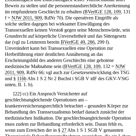
Beweis zu stellen und die personenstandsrechtliche Anerkennung
im empfundenen Geschlecht zu erhalten (
BVerfGE 128, 109
, 131
f =
NJW 2011, 909
, RdNr 70). Die operativen Eingriffe als
solche stellen dagegen bei wirksamer Einwilligung des
Transsexuellen keinen Verstoß gegen seine Menschenwürde, sein
Grundrecht auf körperliche Unversehrtheit und das Sittengesetz
dar (vgl zu Letzterem bereits
BVerfGE 49, 286
, 299 f).
Unverändert kann bei Transsexuellen eine Operation zur
Herbeiführung einer deutlichen Annäherung an das
Erscheinungsbild des anderen Geschlechts eine gebotene
medizinische Maßnahme sein (
BVerfGE 128, 109
, 132 =
NJW
2011, 909
, RdNr 66; vgl auch zur Gesetzesentwicklung des TSG
und §
116b
Abs 1 S 2 Nr 2 Buchst i SGB V idF des GKV-VStG
unten, II. 1. b).
[
22
]
cc) Ein Anspruch Versicherter auf
geschlechtsangleichende Operationen am –
krankenversicherungsrechtlich betrachtet – gesunden Körper zur
Behandlung des Transsexualismus bedarf danach zunächst der
medizinischen Indikation. Die geschlechtsangleichende Operation
muss zudem zur Behandlung erforderlich sein. Daran fehlt es,
wenn zum Erreichen der in §
27
Abs 1 S 1 SGB V genannten