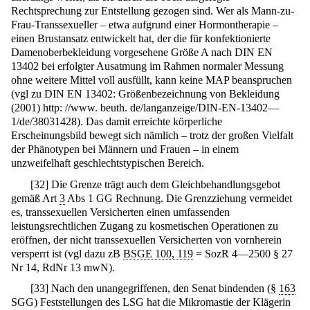
Rechtsprechung zur Entstellung gezogen sind. Wer als Mann-zu-
Frau-Transsexueller – etwa aufgrund einer Hormontherapie –
einen Brustansatz entwickelt hat, der die für konfektionierte
Damenoberbekleidung vorgesehene Größe A nach DIN EN
13402 bei erfolgter Ausatmung im Rahmen normaler Messung
ohne weitere Mittel voll ausfüllt, kann keine MAP beanspruchen
(vgl zu DIN EN 13402: Größenbezeichnung von Bekleidung
(2001) http: //www. beuth. de/langanzeige/DIN-EN-13402—
1/de/38031428). Das damit erreichte körperliche
Erscheinungsbild bewegt sich nämlich – trotz der großen Vielfalt
der Phänotypen bei Männern und Frauen – in einem
unzweifelhaft geschlechtstypischen Bereich.
[
32
]
Die Grenze trägt auch dem Gleichbehandlungsgebot
gemäß Art
3
Abs 1 GG Rechnung. Die Grenzziehung vermeidet
es, transsexuellen Versicherten einen umfassenden
leistungsrechtlichen Zugang zu kosmetischen Operationen zu
eröffnen, der nicht transsexuellen Versicherten von vornherein
versperrt ist (vgl dazu zB
BSGE 100, 119
= SozR 4—2500 § 27
Nr 14, RdNr 13 mwN).
[
33
]
Nach den unangegriffenen, den Senat bindenden (§
163
SGG) Feststellungen des LSG hat die Mikromastie der Klägerin