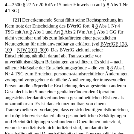
4—2500 § 27 Nr 20 RdNr 15 unter Hinweis ua auf §
8
Abs 1 Nr
4 TSG).
[
21
]
Der erkennende Senat führt seine Rechtsprechung im
Kern trotz der Entscheidung des BVerfG fort, §
8
Abs 1 Nr 4
TSG mit Art
2
Abs 1 und Art
2
Abs 2 iVm Art
1
Abs 1 GG für
nicht vereinbar und bis zum Inkrafttreten einer gesetzlichen
Neuregelung für nicht anwendbar zu erklären (vgl
BVerfGE 128,
109
=
NJW 2011, 909
). Das BVerfG zielt mit seiner
Entscheidung nämlich darauf ab, Transsexuelle vor
unverhältnismäßigen Belastungen zu schützen. Es sieht – nach
näherer Maßgabe der Entscheidungsgründe – die von §
8
Abs 1
Nr 4 TSG zum Erreichen personen-standsrechtlicher Änderungen
zwingend vorgegebene deutliche Annäherung der transsexuellen
Person an die körperliche Erscheinung des angestrebten anderen
Geschlechts im Sinne einer genitalverändernden Operation
angesichts der damit verbundenen gesundheitlichen Risiken als
unzumutbar an. Es ist danach unzumutbar, von einem
Transsexuellen zu verlangen, dass er sich derartigen risikoreichen,
mit möglicherweise dauerhaften gesundheitlichen Schädigungen
und Beeinträchtigungen verbundenen Operationen unterzieht,
wenn sie medizinisch nicht indiziert sind, um damit die
Ernsthaftigkeit und Dauerhaftigkeit seiner Transsexualität unter