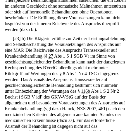
Therapieziele Behandlungsmaßnahmen ausreichen, die ein Leben
im anderen Geschlecht ohne somatische Maßnahmen unterstützen
oder sich auf hormonelle Behandlungen ohne Operationen
beschränken. Die Erfüllung dieser Voraussetzungen kann nicht
losgelöst von der inneren Reichweite des Anspruchs überprüft
werden (dazu b.).
[
23
]
b) Die Klägerin erfüllte zur Zeit der Leistungsablehnung
und Selbstbeschaffung die Voraussetzungen des Anspruchs auf
eine MAP. Die Reichweite des Anspruchs Transsexueller auf
Krankenbehandlung (§
27
Abs 1 S 1 SGB V) im Sinne von
geschlechtsangleichender Behandlung kann nach der dargelegten
Rechtsprechung des BVerfG allerdings nicht mehr unter
Rückgriff auf Wertungen des §
8
Abs 1 Nr 4 TSG eingegrenzt
werden. Das Ausmaß des Anspruchs Transsexueller auf
geschlechtsangleichende Behandlung bestimmt sich nunmehr
unter Einbeziehung der Wertungen des §
116b
Abs 1 S 2 Nr 2
Buchst i SGB V idF des GKV-VStG auf der Basis der
allgemeinen und besonderen Voraussetzungen des Anspruchs auf
Krankenbehandlung (vgl dazu Hauck, NZS 2007, 461) nach den
medizinischen Kriterien des allgemein anerkannten Standes der
medizinischen Erkenntnisse (dazu aa). Für das erforderliche
Ausmaß der Behandlung ist dagegen nicht auf das