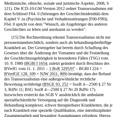
Medizinische, ethische, soziale und juristische Aspekte, 2008, S
121). Die ICD-10-GM Version 2012 ordnet Transsexualismus mit
dem Schlüssel F64. 0 (Störungen der Geschlechtsidentität) dem
Kapitel V zu (Psychische und Verhaltensstörungen [F00-F99]).
F64. 0 spricht von dem "Wunsch, als Angehöriger des anderen
Geschlechtes zu leben und anerkannt zu werden".
[
15
]
Die Rechtsordnung erkennt Transsexualismus nicht nur
personenstandsrechtlich, sondern auch als behandlungsbedürftige
Krankheit an. Der Gesetzgeber hat bereits durch Schaffung des
Gesetzes über die Änderung der Vornamen und die Feststellung
der Geschlechtszugehörigkeit in besonderen Fällen (TSG) vom
10. 9. 1980 (
BGBl I 1654
; zuletzt geändert durch Beschluss des
BVerfG vom 11. 1. 2011 –
1 BvR 3295/07
– BGBl I 224 =
BVerfGE 128, 109
=
NJW 2011, 909
) bestätigt, dass der Befund
des Transsexualismus eine außergewöhnliche rechtliche
Bewertung rechtfertigt (
BSGE 93, 252
= SozR 4—2500 § 27 Nr
3, RdNr 11; BSG SozR 4—2500 § 27 Nr 20 RdNr 17).
Inzwischen erstreckt das SGB V ausdrücklich die ambulante
spezialfachärztliche Versorgung auf die Diagnostik und
Behandlung komplexer, schwer therapierbarer Krankheiten, die je
nach Krankheit eine spezielle Qualifikation, eine interdisziplinäre
Zusammenarbeit und besondere Ausstattungen erfordern. Hierzu