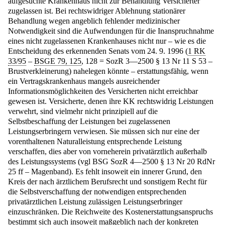
aufgesuchte Krankenhaus nicht zur Behandlung Versicherter
zugelassen ist. Bei rechtswidriger Ablehnung stationärer
Behandlung wegen angeblich fehlender medizinischer
Notwendigkeit sind die Aufwendungen für die Inanspruchnahme
eines nicht zugelassenen Krankenhauses nicht nur – wie es die
Entscheidung des erkennenden Senats vom 24. 9. 1996 (
1 RK
33/95
–
BSGE 79, 125
, 128 = SozR 3—2500 § 13 Nr 11 S 53 –
Brustverkleinerung) nahelegen könnte – erstattungsfähig, wenn
ein Vertragskrankenhaus mangels ausreichender
Informationsmöglichkeiten des Versicherten nicht erreichbar
gewesen ist. Versicherte, denen ihre KK rechtswidrig Leistungen
verwehrt, sind vielmehr nicht prinzipiell auf die
Selbstbeschaffung der Leistungen bei zugelassenen
Leistungserbringern verwiesen. Sie müssen sich nur eine der
vorenthaltenen Naturalleistung entsprechende Leistung
verschaffen, dies aber von vorneherein privatärztlich außerhalb
des Leistungssystems (vgl BSG SozR 4—2500 § 13 Nr 20 RdNr
25 ff – Magenband). Es fehlt insoweit ein innerer Grund, den
Kreis der nach ärztlichem Berufsrecht und sonstigem Recht für
die Selbstverschaffung der notwendigen entsprechenden
privatärztlichen Leistung zulässigen Leistungserbringer
einzuschränken. Die Reichweite des Kostenerstattungsanspruchs
bestimmt sich auch insoweit maßgeblich nach der konkreten