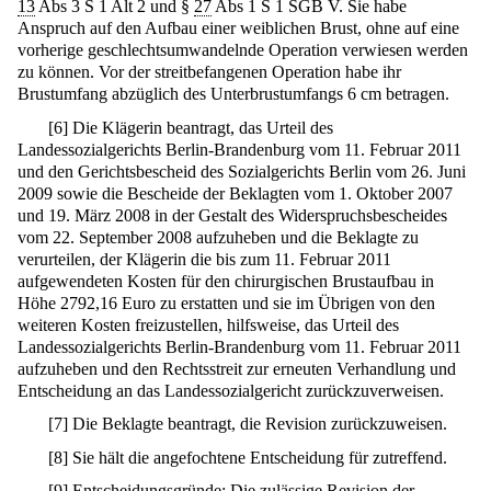
13
Abs 3 S 1 Alt 2 und §
27
Abs 1 S 1 SGB V. Sie habe
Anspruch auf den Aufbau einer weiblichen Brust, ohne auf eine
vorherige geschlechtsumwandelnde Operation verwiesen werden
zu können. Vor der streitbefangenen Operation habe ihr
Brustumfang abzüglich des Unterbrustumfangs 6 cm betragen.
[
6
]
Die Klägerin beantragt, das Urteil des
Landessozialgerichts Berlin-Brandenburg vom 11. Februar 2011
und den Gerichtsbescheid des Sozialgerichts Berlin vom 26. Juni
2009 sowie die Bescheide der Beklagten vom 1. Oktober 2007
und 19. März 2008 in der Gestalt des Widerspruchsbescheides
vom 22. September 2008 aufzuheben und die Beklagte zu
verurteilen, der Klägerin die bis zum 11. Februar 2011
aufgewendeten Kosten für den chirurgischen Brustaufbau in
Höhe 2792,16 Euro zu erstatten und sie im Übrigen von den
weiteren Kosten freizustellen, hilfsweise, das Urteil des
Landessozialgerichts Berlin-Brandenburg vom 11. Februar 2011
aufzuheben und den Rechtsstreit zur erneuten Verhandlung und
Entscheidung an das Landessozialgericht zurückzuverweisen.
[
7
]
Die Beklagte beantragt, die Revision zurückzuweisen.
[
8
]
Sie hält die angefochtene Entscheidung für zutreffend.
[
9
]
Entscheidungsgründe: Die zulässige Revision der