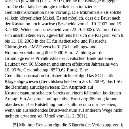
MAP zu gewähren (17. 7. 2007), lehnte die Beklagte hingegen
ab: Die ebenfalls beantragte medizinisch indizierte
Genitaltransformation habe Vorrang. Die Mikromastie als solche
sei kein körperlicher Makel. Es sei möglich, dass die Brust nach
der Kastration noch wachse (Bescheide vom 1. 10. 2007 und 19.
3. 2008, Widerspruchsbescheid vom 22. 9. 2008). Während des
sich anschließenden Klageverfahrens hat sich die Klägerin vom 8.
bis 11. 10. 2008 in der H. für Ästhetische und Plastische
Chirurgie eine MAP verschafft (Behandlungs- und
Honorarvereinbarung über 5000 Euro; Zahlung auf der
Grundlage eines Privatkredits der Deutschen Bank mit einer
Laufzeit von 66 Monaten und einem effektiven Jahreszins von
10, 99 %, Gesamtbetrag: 6579,62 Euro). Eine
Genitaltransformation ist bisher nicht erfolgt. Das SG hat die
Klage abgewiesen (Gerichtsbescheid vom 26. 6. 2009), das LSG
die Berufung zurückgewiesen: Ein Anspruch auf
Kostenerstattung scheitere bereits an einem fehlenden konkreten
Antrag. Ein Anspruch auf operative Brustvergrößerung könne
überdies nur bei Entstellung und als ultima ratio nur bestehen,
wenn ein ausreichendes Brustwachstum auf anderem Wege nicht
mehr zu erwarten sei (Urteil vom 11. 2. 2011).
[
5
]
Mit ihrer Revision rügt die Klägerin die Verletzung von §