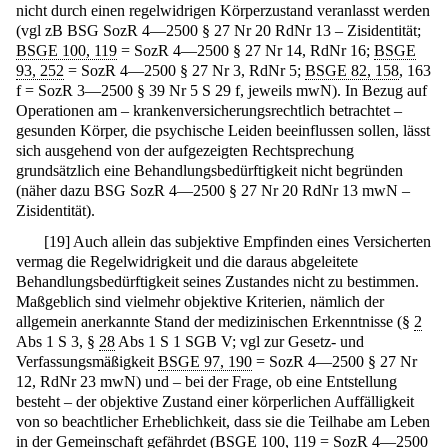
nicht durch einen regelwidrigen Körperzustand veranlasst werden
(vgl zB BSG SozR 4—2500 § 27 Nr 20 RdNr 13 – Zisidentität;
BSGE 100, 119
= SozR 4—2500 § 27 Nr 14, RdNr 16;
BSGE
93, 252
= SozR 4—2500 § 27 Nr 3, RdNr 5;
BSGE 82, 158
, 163
f = SozR 3—2500 § 39 Nr 5 S 29 f, jeweils mwN). In Bezug auf
Operationen am – krankenversicherungsrechtlich betrachtet –
gesunden Körper, die psychische Leiden beeinflussen sollen, lässt
sich ausgehend von der aufgezeigten Rechtsprechung
grundsätzlich eine Behandlungsbedürftigkeit nicht begründen
(näher dazu BSG SozR 4—2500 § 27 Nr 20 RdNr 13 mwN –
Zisidentität).
[
19
]
Auch allein das subjektive Empfinden eines Versicherten
vermag die Regelwidrigkeit und die daraus abgeleitete
Behandlungsbedürftigkeit seines Zustandes nicht zu bestimmen.
Maßgeblich sind vielmehr objektive Kriterien, nämlich der
allgemein anerkannte Stand der medizinischen Erkenntnisse (§
2
Abs 1 S 3, §
28
Abs 1 S 1 SGB V; vgl zur Gesetz- und
Verfassungsmäßigkeit
BSGE 97, 190
= SozR 4—2500 § 27 Nr
12, RdNr 23 mwN) und – bei der Frage, ob eine Entstellung
besteht – der objektive Zustand einer körperlichen Auffälligkeit
von so beachtlicher Erheblichkeit, dass sie die Teilhabe am Leben
in der Gemeinschaft gefährdet (
BSGE 100, 119
= SozR 4—2500