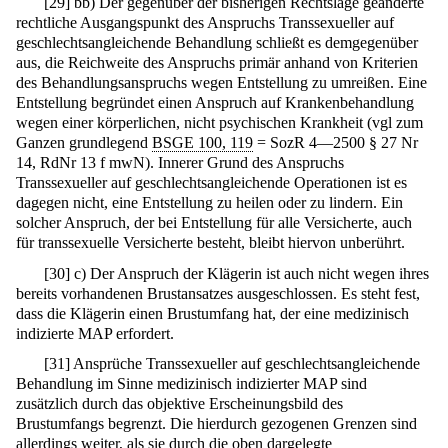
[
29
]
bb) Der gegenüber der bisherigen Rechtslage geänderte
rechtliche Ausgangspunkt des Anspruchs Transsexueller auf
geschlechtsangleichende Behandlung schließt es demgegenüber
aus, die Reichweite des Anspruchs primär anhand von Kriterien
des Behandlungsanspruchs wegen Entstellung zu umreißen. Eine
Entstellung begründet einen Anspruch auf Krankenbehandlung
wegen einer körperlichen, nicht psychischen Krankheit (vgl zum
Ganzen grundlegend
BSGE 100, 119
= SozR 4—2500 § 27 Nr
14, RdNr 13 f mwN). Innerer Grund des Anspruchs
Transsexueller auf geschlechtsangleichende Operationen ist es
dagegen nicht, eine Entstellung zu heilen oder zu lindern. Ein
solcher Anspruch, der bei Entstellung für alle Versicherte, auch
für transsexuelle Versicherte besteht, bleibt hiervon unberührt.
[
30
]
c) Der Anspruch der Klägerin ist auch nicht wegen ihres
bereits vorhandenen Brustansatzes ausgeschlossen. Es steht fest,
dass die Klägerin einen Brustumfang hat, der eine medizinisch
indizierte MAP erfordert.
[
31
]
Ansprüche Transsexueller auf geschlechtsangleichende
Behandlung im Sinne medizinisch indizierter MAP sind
zusätzlich durch das objektive Erscheinungsbild des
Brustumfangs begrenzt. Die hierdurch gezogenen Grenzen sind
allerdings weiter, als sie durch die oben dargelegte