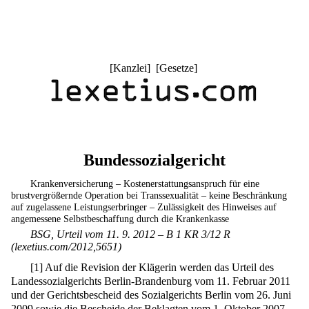
[
Kanzlei
] [
Gesetze
]
Bundessozialgericht
Krankenversicherung – Kostenerstattungsanspruch für eine
brustvergrößernde Operation bei Transsexualität – keine Beschränkung
auf zugelassene Leistungserbringer – Zulässigkeit des Hinweises auf
angemessene Selbstbeschaffung durch die Krankenkasse
BSG, Urteil vom 11. 9. 2012 – B 1 KR 3/12 R
(lexetius.com/2012,5651)
[
1
]
Auf die Revision der Klägerin werden das Urteil des
Landessozialgerichts Berlin-Brandenburg vom 11. Februar 2011
und der Gerichtsbescheid des Sozialgerichts Berlin vom 26. Juni
2009 sowie die Bescheide der Beklagten vom 1. Oktober 2007