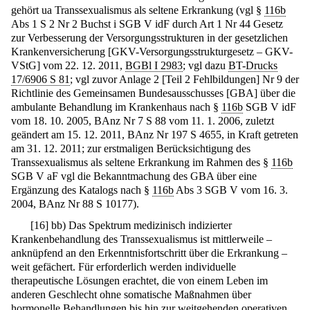
gehört ua Transsexualismus als seltene Erkrankung (vgl §
116b
Abs 1 S 2 Nr 2 Buchst i SGB V idF durch Art 1 Nr 44 Gesetz
zur Verbesserung der Versorgungsstrukturen in der gesetzlichen
Krankenversicherung [GKV-Versorgungsstrukturgesetz – GKV-
VStG] vom 22. 12. 2011,
BGBl I 2983
; vgl dazu
BT-Drucks
17/6906 S 81
; vgl zuvor Anlage 2 [Teil 2 Fehlbildungen] Nr 9 der
Richtlinie des Gemeinsamen Bundesausschusses [GBA] über die
ambulante Behandlung im Krankenhaus nach §
116b
SGB V idF
vom 18. 10. 2005, BAnz Nr 7 S 88 vom 11. 1. 2006, zuletzt
geändert am 15. 12. 2011, BAnz Nr 197 S 4655, in Kraft getreten
am 31. 12. 2011; zur erstmaligen Berücksichtigung des
Transsexualismus als seltene Erkrankung im Rahmen des §
116b
SGB V aF vgl die Bekanntmachung des GBA über eine
Ergänzung des Katalogs nach §
116b
Abs 3 SGB V vom 16. 3.
2004, BAnz Nr 88 S 10177).
[
16
]
bb) Das Spektrum medizinisch indizierter
Krankenbehandlung des Transsexualismus ist mittlerweile –
anknüpfend an den Erkenntnisfortschritt über die Erkrankung –
weit gefächert. Für erforderlich werden individuelle
therapeutische Lösungen erachtet, die von einem Leben im
anderen Geschlecht ohne somatische Maßnahmen über
hormonelle Behandlungen bis hin zur weitgehenden operativen