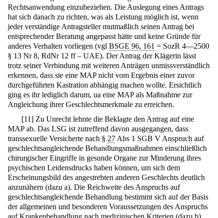
Rechtsanwendung einzubeziehen. Die Auslegung eines Antrags
hat sich danach zu richten, was als Leistung möglich ist, wenn
jeder verständige Antragsteller mutmaßlich seinen Antrag bei
entsprechender Beratung angepasst hätte und keine Gründe für
anderes Verhalten vorliegen (vgl
BSGE 96, 161
= SozR 4—2500
§ 13 Nr 8, RdNr 12 ff – UAE). Der Antrag der Klägerin lässt
trotz seiner Verbindung mit weiteren Anträgen unmissverständlich
erkennen, dass sie eine MAP nicht vom Ergebnis einer zuvor
durchgeführten Kastration abhängig machen wollte. Ersichtlich
ging es ihr lediglich darum, ua eine MAP als Maßnahme zur
Angleichung ihrer Geschlechtsmerkmale zu erreichen.
[
11
]
Zu Unrecht lehnte die Beklagte den Antrag auf eine
MAP ab. Das LSG ist zutreffend davon ausgegangen, dass
transsexuelle Versicherte nach §
27
Abs 1 SGB V Anspruch auf
geschlechtsangleichende Behandlungsmaßnahmen einschließlich
chirurgischer Eingriffe in gesunde Organe zur Minderung ihres
psychischen Leidensdrucks haben können, um sich dem
Erscheinungsbild des angestrebten anderen Geschlechts deutlich
anzunähern (dazu a). Die Reichweite des Anspruchs auf
geschlechtsangleichende Behandlung bestimmt sich auf der Basis
der allgemeinen und besonderen Voraussetzungen des Anspruchs
auf Krankenbehandlung nach medizinischen Kriterien (dazu b).