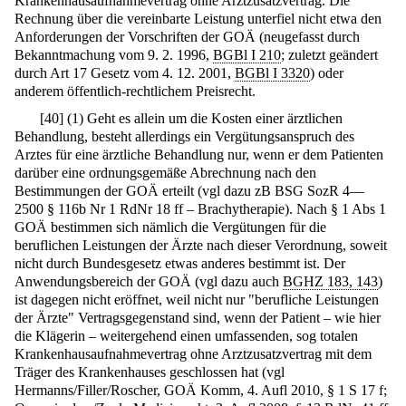
Krankenhausaufnahmevertrag ohne Arztzusatzvertrag. Die
Rechnung über die vereinbarte Leistung unterfiel nicht etwa den
Anforderungen der Vorschriften der GOÄ (neugefasst durch
Bekanntmachung vom 9. 2. 1996,
BGBl I 210
; zuletzt geändert
durch Art 17 Gesetz vom 4. 12. 2001,
BGBl I 3320
) oder
anderem öffentlich-rechtlichem Preisrecht.
[
40
]
(1) Geht es allein um die Kosten einer ärztlichen
Behandlung, besteht allerdings ein Vergütungsanspruch des
Arztes für eine ärztliche Behandlung nur, wenn er dem Patienten
darüber eine ordnungsgemäße Abrechnung nach den
Bestimmungen der GOÄ erteilt (vgl dazu zB BSG SozR 4—
2500 § 116b Nr 1 RdNr 18 ff – Brachytherapie). Nach § 1 Abs 1
GOÄ bestimmen sich nämlich die Vergütungen für die
beruflichen Leistungen der Ärzte nach dieser Verordnung, soweit
nicht durch Bundesgesetz etwas anderes bestimmt ist. Der
Anwendungsbereich der GOÄ (vgl dazu auch
BGHZ 183, 143
)
ist dagegen nicht eröffnet, weil nicht nur "berufliche Leistungen
der Ärzte" Vertragsgegenstand sind, wenn der Patient – wie hier
die Klägerin – weitergehend einen umfassenden, sog totalen
Krankenhausaufnahmevertrag ohne Arztzusatzvertrag mit dem
Träger des Krankenhauses geschlossen hat (vgl
Hermanns/Filler/Roscher, GOÄ Komm, 4. Aufl 2010, § 1 S 17 f;