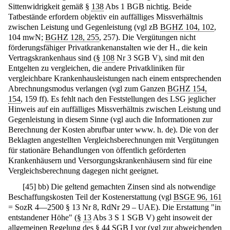
Sittenwidrigkeit gemäß §
138
Abs 1 BGB nichtig. Beide
Tatbestände erfordern objektiv ein auffälliges Missverhältnis
zwischen Leistung und Gegenleistung (vgl zB
BGHZ 104, 102
,
104 mwN;
BGHZ 128, 255
, 257). Die Vergütungen nicht
förderungsfähiger Privatkrankenanstalten wie der H., die kein
Vertragskrankenhaus sind (§
108
Nr 3 SGB V), sind mit den
Entgelten zu vergleichen, die andere Privatkliniken für
vergleichbare Krankenhausleistungen nach einem entsprechenden
Abrechnungsmodus verlangen (vgl zum Ganzen
BGHZ 154,
154
, 159 ff). Es fehlt nach den Feststellungen des LSG jeglicher
Hinweis auf ein auffälliges Missverhältnis zwischen Leistung und
Gegenleistung in diesem Sinne (vgl auch die Informationen zur
Berechnung der Kosten abrufbar unter www. h. de). Die von der
Beklagten angestellten Vergleichsberechnungen mit Vergütungen
für stationäre Behandlungen von öffentlich geförderten
Krankenhäusern und Versorgungskrankenhäusern sind für eine
Vergleichsberechnung dagegen nicht geeignet.
[
45
]
bb) Die geltend gemachten Zinsen sind als notwendige
Beschaffungskosten Teil der Kostenerstattung (vgl
BSGE 96, 161
= SozR 4—2500 § 13 Nr 8, RdNr 29 – UAE). Die Erstattung "in
entstandener Höhe" (§
13
Abs 3 S 1 SGB V) geht insoweit der
allgemeinen Regelung des §
44
SGB I vor (vgl zur abweichenden