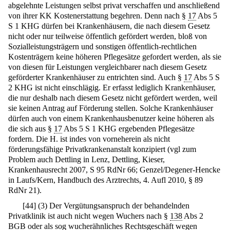
abgelehnte Leistungen selbst privat verschaffen und anschließend
von ihrer KK Kostenerstattung begehren. Denn nach §
17
Abs 5
S 1 KHG dürfen bei Krankenhäusern, die nach diesem Gesetz
nicht oder nur teilweise öffentlich gefördert werden, bloß von
Sozialleistungsträgern und sonstigen öffentlich-rechtlichen
Kostenträgern keine höheren Pflegesätze gefordert werden, als sie
von diesen für Leistungen vergleichbarer nach diesem Gesetz
geförderter Krankenhäuser zu entrichten sind. Auch §
17
Abs 5 S
2 KHG ist nicht einschlägig. Er erfasst lediglich Krankenhäuser,
die nur deshalb nach diesem Gesetz nicht gefördert werden, weil
sie keinen Antrag auf Förderung stellen. Solche Krankenhäuser
dürfen auch von einem Krankenhausbenutzer keine höheren als
die sich aus §
17
Abs 5 S 1 KHG ergebenden Pflegesätze
fordern. Die H. ist indes von vorneherein als nicht
förderungsfähige Privatkrankenanstalt konzipiert (vgl zum
Problem auch Dettling in Lenz, Dettling, Kieser,
Krankenhausrecht 2007, S 95 RdNr 66; Genzel/Degener-Hencke
in Laufs/Kern, Handbuch des Arztrechts, 4. Aufl 2010, § 89
RdNr 21).
[
44
]
(3) Der Vergütungsanspruch der behandelnden
Privatklinik ist auch nicht wegen Wuchers nach §
138
Abs 2
BGB oder als sog wucherähnliches Rechtsgeschäft wegen