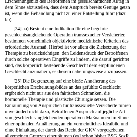
Erscheinungsbild des Betroffenen im gesellschaftlichen Alltag in
dem Sinne abzustellen, dass dem Anspruch bereits Genüge getan
ist, wenn die Behandlung nicht zu einer Entstellung führt (dazu
bb).
[
24
]
aa) Besteht eine Indikation für eine begehrte
geschlechtsangleichende Operation transsexueller Versicherter,
bestimmen vornehmlich objektivierte medizinische Kriterien das
erforderliche Ausmaß. Hierbei ist vor allem die Zielsetzung der
Therapie zu berücksichtigen, den Leidensdruck der Betroffenen
durch solche operativen Eingriffe zu lindern, die darauf gerichtet
sind, das körperlich bestehende Geschlecht dem empfundenen
Geschlecht anzunähern, es diesem näherungsweise anzupassen.
[
25
]
Die Begrenzung auf eine bloße Annäherung des
körperlichen Erscheinungsbildes an das gefühlte Geschlecht
ergibt sich nicht nur aus den faktischen Schranken, die
hormonelle Therapie und plastische Chirurgie setzen. Die
Einräumung von Ansprüchen für transsexuelle Versicherte führen
unverändert nicht dazu, Betroffenen Anspruch auf jegliche Art
von geschlechtsangleichenden operativen Maßnahmen im Sinne
einer optimalen Annäherung an ein vermeintliches Idealbild und
ohne Einhaltung der durch das Recht der GKV vorgegebenen
allgemeinen Grenzen einzuräumen (vgl schon bisher BSG SozR