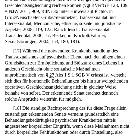
Geschlechtsangleichung reichen können (vgl
BVerfGE 128, 109
=
NJW 2011, 909
, RdNr 36 unter Hinweis auf Pichlo, in
Groß/Neuschaefer-Grube/Steinmetzer, Transsexualität und
Intersexualität, Medizinische, ethische, soziale und juristische
Aspekte, 2008, 119, 122; Rauchfleisch, Transsexualität –
Transidentität, 2006, 17; Becker, in: Kockott/Fahrner,
Sexualstörungen, 2004, 153, 180, 181).
[
17
]
Während die notwendige Krankenbehandlung des
Transsexualismus auf psychischer Ebene nach den allgemeinen
Grundsätzen zur Ermöglichung und Stützung eines Lebens im
anderen Geschlecht ohne somatische Maßnahmen
unproblematisch von §
27
Abs 1 S 1 SGB V erfasst ist, versteht
sich dies für hormonelle Behandlungen bis hin zur weitgehenden
operativen Geschlechtsangleichung nicht in gleicher Weise
beinahe von selbst. Der erkennende Senat erachtet dennoch
solche Ansprüche weiterhin für möglich.
[
18
]
Die ständige Rechtsprechung des für diese Frage allein
zuständigen erkennenden Senats verneint grundsätzlich eine
Behandlungsbedürftigkeit psychischer Krankheiten mittels
angestrebter körperlicher Eingriffe, wenn diese Maßnahmen nicht
durch körperliche Fehlfunktionen oder durch Entstellung, also