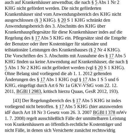
auch auf Krankenhäuser anwendbar, die nach §
5
Abs 1 Nr 2
KHG nicht gefördert werden. Die nicht geförderten
Krankenhäuser sind vom Anwendungsbereich des KHG nicht
ausgeschlossen (§
3
KHG). §
20
S 1 KHG schränkt den
Anwendungsbereich des 3. Abschnitts des KHG über
Krankenhauspflegesätze für diese Krankenhäuser indes auf die
Regelung des §
17
Abs 5 KHG ein. Pflegesätze sind die Entgelte
der Benutzer oder ihrer Kostenträger für stationäre und
teilstationäre Leistungen des Krankenhauses (§
2
Nr 4 KHG).
Die Vorschriften des 3. Abschnitts mit Ausnahme des §
17
Abs 5
KHG finden ua keine Anwendung auf Krankenhäuser, die nach §
5
Abs 1 Nr 2 KHG nicht gefördert werden (vgl §
20
S 1 KHG).
Ohne Belang sind vorliegend die ab 1. 1. 2012 geltenden
Änderungen des §
17
Abs 1 KHG (vgl §
17
Abs 1 S 5 und 6
KHG, eingefügt durch Art 6 Nr 1a GKV-VStG vom 22. 12.
2011,
BGBl I 2983
, kritisch hierzu Quaas, GesR 2012, 193).
[
43
]
Der Regelungsbereich des §
17
Abs 5 KHG ist indes
vorliegend nicht betroffen. §
17
Abs 5 KHG (hier anzuwenden
idF durch Art 18 Nr 3 Gesetz vom 26. 3. 2007
BGBl I 378
mWv
1. 7. 2008) regelt ausschließlich Fälle der unmittelbaren Leistung
von Krankenhäusern an öffentlich-rechtliche Kostenträger und
nicht Fälle, in denen sich Versicherte zunächst rechtswidrig