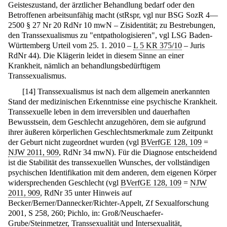
Geisteszustand, der ärztlicher Behandlung bedarf oder den
Betroffenen arbeitsunfähig macht (stRspr, vgl nur BSG SozR 4—
2500 § 27 Nr 20 RdNr 10 mwN – Zisidentität; zu Bestrebungen,
den Transsexualismus zu "entpathologisieren", vgl LSG Baden-
Württemberg Urteil vom 25. 1. 2010 –
L 5 KR 375/10
– Juris
RdNr 44). Die Klägerin leidet in diesem Sinne an einer
Krankheit, nämlich an behandlungsbedürftigem
Transsexualismus.
[
14
]
Transsexualismus ist nach dem allgemein anerkannten
Stand der medizinischen Erkenntnisse eine psychische Krankheit.
Transsexuelle leben in dem irreversiblen und dauerhaften
Bewusstsein, dem Geschlecht anzugehören, dem sie aufgrund
ihrer äußeren körperlichen Geschlechtsmerkmale zum Zeitpunkt
der Geburt nicht zugeordnet wurden (vgl
BVerfGE 128, 109
=
NJW 2011, 909
, RdNr 34 mwN). Für die Diagnose entscheidend
ist die Stabilität des transsexuellen Wunsches, der vollständigen
psychischen Identifikation mit dem anderen, dem eigenen Körper
widersprechenden Geschlecht (vgl
BVerfGE 128, 109
=
NJW
2011, 909
, RdNr 35 unter Hinweis auf
Becker/Berner/Dannecker/Richter-Appelt, Zf Sexualforschung
2001, S 258, 260; Pichlo, in: Groß/Neuschaefer-
Grube/Steinmetzer, Transsexualität und Intersexualität,