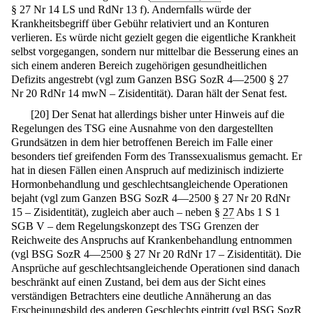
§ 27 Nr 14 LS und RdNr 13 f). Andernfalls würde der
Krankheitsbegriff über Gebühr relativiert und an Konturen
verlieren. Es würde nicht gezielt gegen die eigentliche Krankheit
selbst vorgegangen, sondern nur mittelbar die Besserung eines an
sich einem anderen Bereich zugehörigen gesundheitlichen
Defizits angestrebt (vgl zum Ganzen BSG SozR 4—2500 § 27
Nr 20 RdNr 14 mwN – Zisidentität). Daran hält der Senat fest.
[
20
]
Der Senat hat allerdings bisher unter Hinweis auf die
Regelungen des TSG eine Ausnahme von den dargestellten
Grundsätzen in dem hier betroffenen Bereich im Falle einer
besonders tief greifenden Form des Transsexualismus gemacht. Er
hat in diesen Fällen einen Anspruch auf medizinisch indizierte
Hormonbehandlung und geschlechtsangleichende Operationen
bejaht (vgl zum Ganzen BSG SozR 4—2500 § 27 Nr 20 RdNr
15 – Zisidentität), zugleich aber auch – neben §
27
Abs 1 S 1
SGB V – dem Regelungskonzept des TSG Grenzen der
Reichweite des Anspruchs auf Krankenbehandlung entnommen
(vgl BSG SozR 4—2500 § 27 Nr 20 RdNr 17 – Zisidentität). Die
Ansprüche auf geschlechtsangleichende Operationen sind danach
beschränkt auf einen Zustand, bei dem aus der Sicht eines
verständigen Betrachters eine deutliche Annäherung an das
Erscheinungsbild des anderen Geschlechts eintritt (vgl BSG SozR