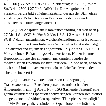
4—2500 § 27 Nr 20 RdNr 15 – Zisidentität;
BSGE 93, 252
=
SozR 4—2500 § 27 Nr 3, RdNr 11). Die Ansprüche sind
vielmehr beschränkt auf einen Zustand, der aus der Sicht eines
verständigen Betrachters dem Erscheinungsbild des anderen
Geschlechts deutlich angenähert ist.
[
26
]
Der Anspruch auf Krankenbehandlung hat sich nach §
27
Abs 1 S 1 SGB V iVm §
2
Abs 1 S 3, §
2
Abs 4, §
12
Abs 1
SGB V daran auszurichten, welche Behandlung unter Beachtung
des umfassenden Grundsatzes der Wirtschaftlichkeit notwendig
und ausreichend ist, um das angestrebte, in §
27
Abs 1 S 1 SGB
V bezeichnete Behandlungsziel zu erreichen. Hierzu ist unter
Berücksichtigung des allgemein anerkannten Standes der
medizinischen Erkenntnisse nicht nur dem Grunde nach, sondern
auch dem Umfang nach zu ermitteln, welche Reichweite der
Therapie indiziert ist.
[
27
]
In Abkehr von den bisherigen Überlegungen,
Transsexuellen zum Erreichen personenstandsrechtlicher
Änderungen nach §
8
Abs 1 Nr 4 TSG (bisherige Fassung) eine
genitalverändernde Operation abzuverlangen, können sich hierbei
die gebotenen individuellen operativen Therapieansätze lediglich
auf MAP ohne genitalverändernde Operationen beschränken.