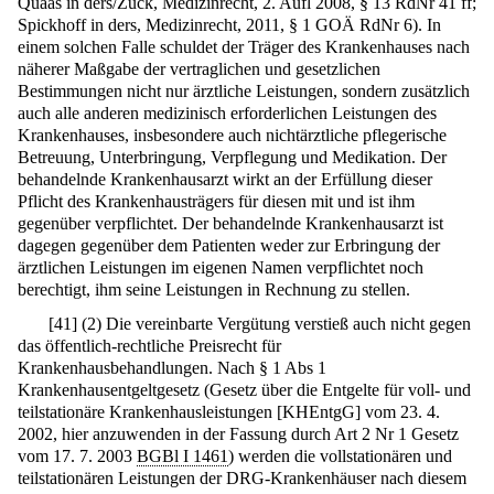
Quaas in ders/Zuck, Medizinrecht, 2. Aufl 2008, § 13 RdNr 41 ff;
Spickhoff in ders, Medizinrecht, 2011, § 1 GOÄ RdNr 6). In
einem solchen Falle schuldet der Träger des Krankenhauses nach
näherer Maßgabe der vertraglichen und gesetzlichen
Bestimmungen nicht nur ärztliche Leistungen, sondern zusätzlich
auch alle anderen medizinisch erforderlichen Leistungen des
Krankenhauses, insbesondere auch nichtärztliche pflegerische
Betreuung, Unterbringung, Verpflegung und Medikation. Der
behandelnde Krankenhausarzt wirkt an der Erfüllung dieser
Pflicht des Krankenhausträgers für diesen mit und ist ihm
gegenüber verpflichtet. Der behandelnde Krankenhausarzt ist
dagegen gegenüber dem Patienten weder zur Erbringung der
ärztlichen Leistungen im eigenen Namen verpflichtet noch
berechtigt, ihm seine Leistungen in Rechnung zu stellen.
[
41
]
(2) Die vereinbarte Vergütung verstieß auch nicht gegen
das öffentlich-rechtliche Preisrecht für
Krankenhausbehandlungen. Nach § 1 Abs 1
Krankenhausentgeltgesetz (Gesetz über die Entgelte für voll- und
teilstationäre Krankenhausleistungen [KHEntgG] vom 23. 4.
2002, hier anzuwenden in der Fassung durch Art 2 Nr 1 Gesetz
vom 17. 7. 2003
BGBl I 1461
) werden die vollstationären und
teilstationären Leistungen der DRG-Krankenhäuser nach diesem