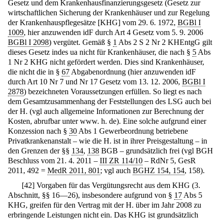
Gesetz und dem Krankenhausfinanzierungsgesetz (Gesetz zur
wirtschaftlichen Sicherung der Krankenhäuser und zur Regelung
der Krankenhauspflegesätze [KHG] vom 29. 6. 1972,
BGBl I
1009
, hier anzuwenden idF durch Art 4 Gesetz vom 5. 9. 2006
BGBl I 2098
) vergütet. Gemäß §
1
Abs 2 S 2 Nr 2 KHEntgG gilt
dieses Gesetz indes ua nicht für Krankenhäuser, die nach §
5
Abs
1 Nr 2 KHG nicht gefördert werden. Dies sind Krankenhäuser,
die nicht die in §
67
Abgabenordnung (hier anzuwenden idF
durch Art 10 Nr 7 und Nr 17 Gesetz vom 13. 12. 2006,
BGBl I
2878
) bezeichneten Voraussetzungen erfüllen. So liegt es nach
dem Gesamtzusammenhang der Feststellungen des LSG auch bei
der H. (vgl auch allgemeine Informationen zur Berechnung der
Kosten, abrufbar unter www. h. de). Eine solche aufgrund einer
Konzession nach §
30
Abs 1 Gewerbeordnung betriebene
Privatkrankenanstalt – wie die H. ist in ihrer Preisgestaltung – in
den Grenzen der §§
134
,
138
BGB – grundsätzlich frei (vgl BGH
Beschluss vom 21. 4. 2011 –
III ZR 114/10
– RdNr 5, GesR
2011, 492 =
MedR 2011, 801
; vgl auch
BGHZ 154, 154
, 158).
[
42
]
Vorgaben für das Vergütungsrecht aus dem KHG (3.
Abschnitt, §§ 16—26), insbesondere aufgrund von §
17
Abs 5
KHG, greifen für den Vertrag mit der H. über im Jahr 2008 zu
erbringende Leistungen nicht ein. Das KHG ist grundsätzlich