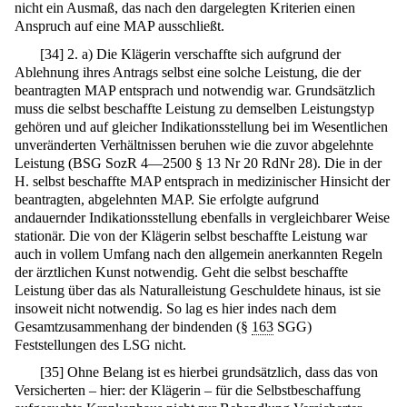
nicht ein Ausmaß, das nach den dargelegten Kriterien einen
Anspruch auf eine MAP ausschließt.
[
34
]
2. a) Die Klägerin verschaffte sich aufgrund der
Ablehnung ihres Antrags selbst eine solche Leistung, die der
beantragten MAP entsprach und notwendig war. Grundsätzlich
muss die selbst beschaffte Leistung zu demselben Leistungstyp
gehören und auf gleicher Indikationsstellung bei im Wesentlichen
unveränderten Verhältnissen beruhen wie die zuvor abgelehnte
Leistung (BSG SozR 4—2500 § 13 Nr 20 RdNr 28). Die in der
H. selbst beschaffte MAP entsprach in medizinischer Hinsicht der
beantragten, abgelehnten MAP. Sie erfolgte aufgrund
andauernder Indikationsstellung ebenfalls in vergleichbarer Weise
stationär. Die von der Klägerin selbst beschaffte Leistung war
auch in vollem Umfang nach den allgemein anerkannten Regeln
der ärztlichen Kunst notwendig. Geht die selbst beschaffte
Leistung über das als Naturalleistung Geschuldete hinaus, ist sie
insoweit nicht notwendig. So lag es hier indes nach dem
Gesamtzusammenhang der bindenden (§
163
SGG)
Feststellungen des LSG nicht.
[
35
]
Ohne Belang ist es hierbei grundsätzlich, dass das von
Versicherten – hier: der Klägerin – für die Selbstbeschaffung