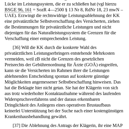
Lücke im Leistungssystem, die er zu schließen hat (vgl hierzu
BSGE 96, 161
= SozR 4—2500 § 13 Nr 8, RdNr 18, 23 mwN –
UAE). Erzwingt die rechtswidrige Leistungsablehnung der KK
eine privatärztliche Selbstverschaffung des Versicherten, ziehen
die Bestimmungen für privatärztliche Leistungen und nicht
diejenigen für das Naturalleistungssystem die Grenzen für die
Verschaffung einer entsprechenden Leistung.
[
36
]
Will die KK durch die konkrete Wahl des
privatärztlichen Leistungserbringers entstehende Mehrkosten
vermeiden, weil zB nicht die Grenzen des gesetzlichen
Preisrechts der Gebührenordnung für Ärzte (GOÄ) eingreifen,
kann sie die Versicherten im Rahmen ihrer die Leistungen
ablehnenden Entscheidung spontan auf konkrete günstige
Möglichkeiten angemessener Selbstbeschaffung hinweisen. Das
hat die Beklagte hier nicht getan. Sie hat der Klägerin von sich
aus trotz wiederholter Kontaktaufnahme während des laufenden
Widerspruchsverfahrens und der daraus erkennbaren
Dringlichkeit des Anliegens eines operativen Brustaufbaus
keinerlei Unterstützung bei der Suche nach einer kostengünstigen
Krankenhausbehandlung gewährt.
[
37
]
Die Ablehnung des Antrags der Klägerin, ihr eine MAP