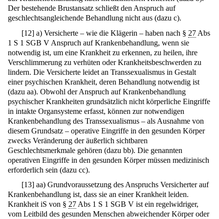
Der bestehende Brustansatz schließt den Anspruch auf
geschlechtsangleichende Behandlung nicht aus (dazu c).
[
12
]
a) Versicherte – wie die Klägerin – haben nach §
27
Abs
1 S 1 SGB V Anspruch auf Krankenbehandlung, wenn sie
notwendig ist, um eine Krankheit zu erkennen, zu heilen, ihre
Verschlimmerung zu verhüten oder Krankheitsbeschwerden zu
lindern. Die Versicherte leidet an Transsexualismus in Gestalt
einer psychischen Krankheit, deren Behandlung notwendig ist
(dazu aa). Obwohl der Anspruch auf Krankenbehandlung
psychischer Krankheiten grundsätzlich nicht körperliche Eingriffe
in intakte Organsysteme erfasst, können zur notwendigen
Krankenbehandlung des Transsexualismus – als Ausnahme von
diesem Grundsatz – operative Eingriffe in den gesunden Körper
zwecks Veränderung der äußerlich sichtbaren
Geschlechtsmerkmale gehören (dazu bb). Die genannten
operativen Eingriffe in den gesunden Körper müssen medizinisch
erforderlich sein (dazu cc).
[
13
]
aa) Grundvoraussetzung des Anspruchs Versicherter auf
Krankenbehandlung ist, dass sie an einer Krankheit leiden.
Krankheit iS von §
27
Abs 1 S 1 SGB V ist ein regelwidriger,
vom Leitbild des gesunden Menschen abweichender Körper oder