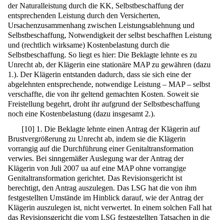
der Naturalleistung durch die KK, Selbstbeschaffung der
entsprechenden Leistung durch den Versicherten,
Ursachenzusammenhang zwischen Leistungsablehnung und
Selbstbeschaffung, Notwendigkeit der selbst beschafften Leistung
und (rechtlich wirksame) Kostenbelastung durch die
Selbstbeschaffung. So liegt es hier: Die Beklagte lehnte es zu
Unrecht ab, der Klägerin eine stationäre MAP zu gewähren (dazu
1.). Der Klägerin entstanden dadurch, dass sie sich eine der
abgelehnten entsprechende, notwendige Leistung – MAP – selbst
verschaffte, die von ihr geltend gemachten Kosten. Soweit sie
Freistellung begehrt, droht ihr aufgrund der Selbstbeschaffung
noch eine Kostenbelastung (dazu insgesamt 2.).
[
10
]
1. Die Beklagte lehnte einen Antrag der Klägerin auf
Brustvergrößerung zu Unrecht ab, indem sie die Klägerin
vorrangig auf die Durchführung einer Genitaltransformation
verwies. Bei sinngemäßer Auslegung war der Antrag der
Klägerin von Juli 2007 ua auf eine MAP ohne vorrangige
Genitaltransformation gerichtet. Das Revisionsgericht ist
berechtigt, den Antrag auszulegen. Das LSG hat die von ihm
festgestellten Umstände im Hinblick darauf, wie der Antrag der
Klägerin auszulegen ist, nicht verwertet. In einem solchen Fall hat
das Revisionsgericht die vom LSG festgestellten Tatsachen in die