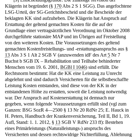
Klägerin ist begründet (§
170
Abs 2 S 1 SGG). Das angefochtene
LSG-Urteil, der SG-Gerichtsbescheid und die Bescheide der
beklagten KK sind aufzuheben. Die Klägerin hat Anspruch auf
Erstattung der geltend gemachten Kosten für die auf der
Grundlage einer vertragsärztlichen Verordnung im Oktober 2008
durchgeführte stationäre MAP und im Übrigen auf Freistellung
von den weiteren Kosten. Die Voraussetzungen des geltend
gemachten Kostenfreistellungs- und -erstattungsanspruchs aus §
13
Abs 3 S 1 Alt 2 SGB V (anzuwenden idF des Art
5
Nr 7
Buchst b SGB IX – Rehabilitation und Teilhabe behinderter
Menschen vom 19. 6. 2001,
BGBl I 1046
) sind erfüllt. Die
Rechtsnorm bestimmt: Hat die KK eine Leistung zu Unrecht
abgelehnt und sind dadurch Versicherten für die selbstbeschaffte
Leistung Kosten entstanden, sind diese von der KK in der
entstandenen Höhe zu erstatten, soweit die Leistung notwendig
war. Der Anspruch auf Kostenerstattung ist demnach nur
gegeben, wenn folgende Voraussetzungen erfüllt sind (vgl zum
Ganzen: BSG SozR 4—2500 § 13 Nr 20 RdNr 25; E. Hauck in
H. Peters, Handbuch der Krankenversicherung, Teil II, Bd 1, 19.
Aufl, Stand: 1. 1. 2012, §
13
SGB V RdNr 233 ff): Bestehen
eines Primärleistungs (Naturalleistungs-) anspruchs des
Versicherten und dessen rechtswidrige Nichterfüllung, Ablehnung