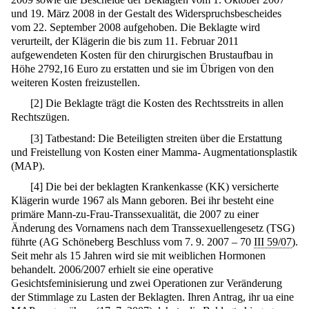
und 19. März 2008 in der Gestalt des Widerspruchsbescheides
vom 22. September 2008 aufgehoben. Die Beklagte wird
verurteilt, der Klägerin die bis zum 11. Februar 2011
aufgewendeten Kosten für den chirurgischen Brustaufbau in
Höhe 2792,16 Euro zu erstatten und sie im Übrigen von den
weiteren Kosten freizustellen.
[
2
]
Die Beklagte trägt die Kosten des Rechtsstreits in allen
Rechtszügen.
[
3
]
Tatbestand: Die Beteiligten streiten über die Erstattung
und Freistellung von Kosten einer Mamma- Augmentationsplastik
(MAP).
[
4
]
Die bei der beklagten Krankenkasse (KK) versicherte
Klägerin wurde 1967 als Mann geboren. Bei ihr besteht eine
primäre Mann-zu-Frau-Transsexualität, die 2007 zu einer
Änderung des Vornamens nach dem Transsexuellengesetz (TSG)
führte (AG Schöneberg Beschluss vom 7. 9. 2007 – 70
III 59/07
).
Seit mehr als 15 Jahren wird sie mit weiblichen Hormonen
behandelt. 2006/2007 erhielt sie eine operative
Gesichtsfeminisierung und zwei Operationen zur Veränderung
der Stimmlage zu Lasten der Beklagten. Ihren Antrag, ihr ua eine