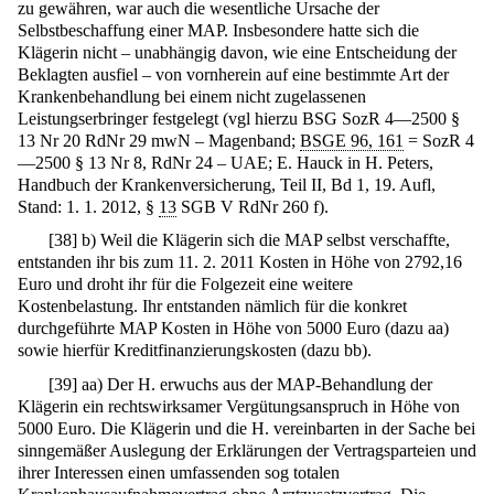
zu gewähren, war auch die wesentliche Ursache der
Selbstbeschaffung einer MAP. Insbesondere hatte sich die
Klägerin nicht – unabhängig davon, wie eine Entscheidung der
Beklagten ausfiel – von vornherein auf eine bestimmte Art der
Krankenbehandlung bei einem nicht zugelassenen
Leistungserbringer festgelegt (vgl hierzu BSG SozR 4—2500 §
13 Nr 20 RdNr 29 mwN – Magenband;
BSGE 96, 161
= SozR 4
—2500 § 13 Nr 8, RdNr 24 – UAE; E. Hauck in H. Peters,
Handbuch der Krankenversicherung, Teil II, Bd 1, 19. Aufl,
Stand: 1. 1. 2012, §
13
SGB V RdNr 260 f).
[
38
]
b) Weil die Klägerin sich die MAP selbst verschaffte,
entstanden ihr bis zum 11. 2. 2011 Kosten in Höhe von 2792,16
Euro und droht ihr für die Folgezeit eine weitere
Kostenbelastung. Ihr entstanden nämlich für die konkret
durchgeführte MAP Kosten in Höhe von 5000 Euro (dazu aa)
sowie hierfür Kreditfinanzierungskosten (dazu bb).
[
39
]
aa) Der H. erwuchs aus der MAP-Behandlung der
Klägerin ein rechtswirksamer Vergütungsanspruch in Höhe von
5000 Euro. Die Klägerin und die H. vereinbarten in der Sache bei
sinngemäßer Auslegung der Erklärungen der Vertragsparteien und
ihrer Interessen einen umfassenden sog totalen