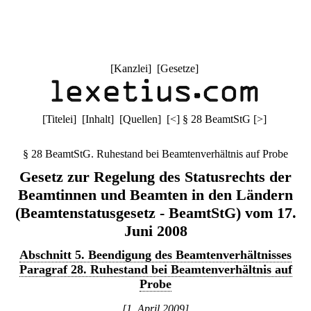
[
Kanzlei
] [
Gesetze
]
[
Titelei
] [
Inhalt
] [
Quellen
]
[
<
]
§ 28 BeamtStG
[
>
]
§ 28 BeamtStG. Ruhestand bei Beamtenverhältnis auf Probe
Gesetz zur Regelung des Statusrechts der
Beamtinnen und Beamten in den Ländern
(Beamtenstatusgesetz - BeamtStG) vom 17.
Juni 2008
Abschnitt 5. Beendigung des Beamtenverhältnisses
Paragraf 28. Ruhestand bei Beamtenverhältnis auf
Probe
[1. April 2009]