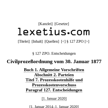
[
Kanzlei
] [
Gesetze
]
[
Titelei
] [
Inhalt
] [
Quellen
]
[
<
]
§ 127 ZPO
[
>
]
§ 127 ZPO. Entscheidungen
Civilprozeßordnung vom 30. Januar 1877
Buch 1. Allgemeine Vorschriften
Abschnitt 2. Parteien
Titel 7. Prozesskostenhilfe und
Prozesskostenvorschuss
Paragraf 127. Entscheidungen
[1. Januar 2020]
[1. Januar 2014–1. Januar 2020]