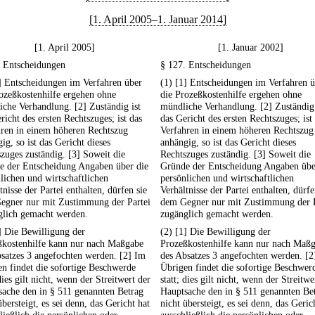
[1. April 2005–1. Januar 2014]
[1. April 2005]
[1. Januar 2002]
. Entscheidungen
§ 127. Entscheidungen
] Entscheidungen im Verfahren über
(1) [1] Entscheidungen im Verfahren 
ozeßkostenhilfe ergehen ohne
die Prozeßkostenhilfe ergehen ohne
che Verhandlung. [2] Zuständig ist
mündliche Verhandlung. [2] Zuständig 
richt des ersten Rechtszuges; ist das
das Gericht des ersten Rechtszuges; ist
hren in einem höheren Rechtszug
Verfahren in einem höheren Rechtszug
ig, so ist das Gericht dieses
anhängig, so ist das Gericht dieses
zuges zuständig. [3] Soweit die
Rechtszuges zuständig. [3] Soweit die
e der Entscheidung Angaben über die
Gründe der Entscheidung Angaben übe
lichen und wirtschaftlichen
persönlichen und wirtschaftlichen
tnisse der Partei enthalten, dürfen sie
Verhältnisse der Partei enthalten, dürfe
egner nur mit Zustimmung der Partei
dem Gegner nur mit Zustimmung der P
glich gemacht werden.
zugänglich gemacht werden.
] Die Bewilligung der
(2) [1] Die Bewilligung der
ßkostenhilfe kann nur nach Maßgabe
Prozeßkostenhilfe kann nur nach Maß
satzes 3 angefochten werden. [2] Im
des Absatzes 3 angefochten werden. [2
n findet die sofortige Beschwerde
Übrigen findet die sofortige Beschwer
 dies gilt nicht, wenn der Streitwert der
statt; dies gilt nicht, wenn der Streitwe
ache den in § 511 genannten Betrag
Hauptsache den in § 511 genannten Be
übersteigt, es sei denn, das Gericht hat
nicht übersteigt, es sei denn, das Geric