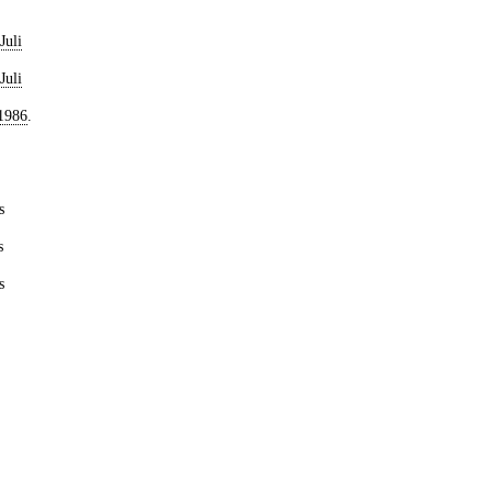
Juli
Juli
1986
.
s
s
s