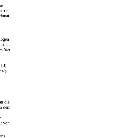
ie
tfrist
Monat.
mögen
 sind.
stützt
 [3]
trägt
h
an die
in dem
e
ht von
ens