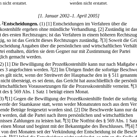
 nicht erstattet.
werden nicht erstattet.
[1. Januar 2002–1. April 2005]
.
2
Entscheidungen.
(1)
[1] Entscheidungen im Verfahren über die
kostenhilfe ergehen ohne mündliche Verhandlung.
[2] Zuständig ist da
t des ersten Rechtszuges; ist das Verfahren in einem höheren Rechtszug
ig, so ist das Gericht dieses Rechtszuges zuständig.
3
[3] Soweit die Gr
tscheidung Angaben über die persönlichen und wirtschaftlichen Verhält
rtei enthalten, dürfen sie dem Gegner nur mit Zustimmung der Partei
lich gemacht werden.
(2)
[1] Die Bewilligung der Prozeßkostenhilfe kann nur nach Maßgabe 
es 3 angefochten werden.
5
[2] Im Übrigen findet die sofortige Beschw
dies gilt nicht, wenn der Streitwert der Hauptsache den in § 511 genannt
nicht übersteigt, es sei denn, das Gericht hat ausschließlich die persönl
irtschaftlichen Voraussetzungen für die Prozesskostenhilfe verneint.
6
[3
st des § 569 Abs. 1 Satz 1 beträgt einen Monat.
(3)
8
[1] Gegen die Bewilligung der Prozeßkostenhilfe findet die sofortig
erde der Staatskasse statt, wenn weder Monatsraten noch aus dem V
lende Beträge festgesetzt worden sind.
[2] Die Beschwerde kann nur da
zt werden, daß die Partei nach ihren persönlichen und wirtschaftlichen
tnissen Zahlungen zu leisten hat.
9
[3] Die Notfrist des § 569 Abs. 1 Sat
t einen Monat und beginnt mit der Bekanntgabe des Beschlusses.
10
[4]
 von drei Monaten seit der Verkündung der Entscheidung ist die Besc
11