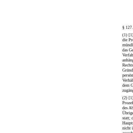
§ 127
(1) [1
die Pr
mündli
das Ge
Verfa
anhäng
Rechts
Gründ
persön
Verhäl
dem G
zugän
(2) [1
Proze
des Ab
Übrige
statt;
Haupts
nicht 