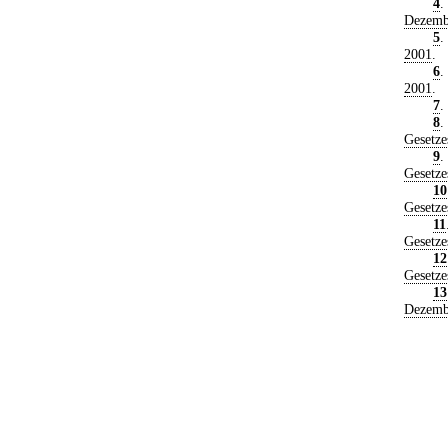
4
.
Dezemb
5
.
2001
.
6
.
2001
.
7
.
8
.
Gesetze
9
.
Gesetze
10
Gesetze
11
Gesetze
12
Gesetze
13
Dezemb