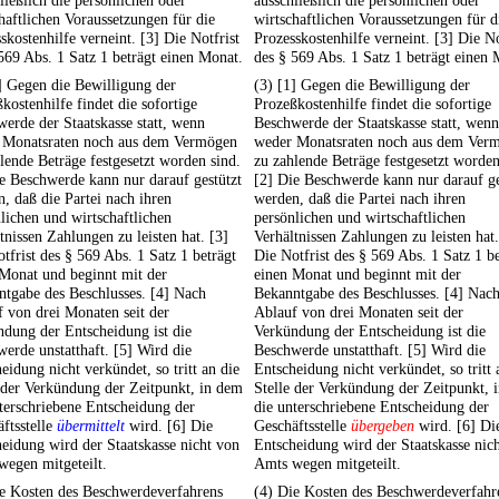
ließlich die persönlichen oder
ausschließlich die persönlichen oder
haftlichen Voraussetzungen für die
wirtschaftlichen Voraussetzungen für d
skostenhilfe verneint. [3] Die Notfrist
Prozesskostenhilfe verneint. [3] Die No
569 Abs. 1 Satz 1 beträgt einen Monat.
des § 569 Abs. 1 Satz 1 beträgt einen 
] Gegen die Bewilligung der
(3) [1] Gegen die Bewilligung der
kostenhilfe findet die sofortige
Prozeßkostenhilfe findet die sofortige
erde der Staatskasse statt, wenn
Beschwerde der Staatskasse statt, wenn
 Monatsraten noch aus dem Vermögen
weder Monatsraten noch aus dem Ver
lende Beträge festgesetzt worden sind.
zu zahlende Beträge festgesetzt worden
e Beschwerde kann nur darauf gestützt
[2] Die Beschwerde kann nur darauf ge
, daß die Partei nach ihren
werden, daß die Partei nach ihren
lichen und wirtschaftlichen
persönlichen und wirtschaftlichen
tnissen Zahlungen zu leisten hat. [3]
Verhältnissen Zahlungen zu leisten hat.
tfrist des § 569 Abs. 1 Satz 1 beträgt
Die Notfrist des § 569 Abs. 1 Satz 1 be
Monat und beginnt mit der
einen Monat und beginnt mit der
tgabe des Beschlusses. [4] Nach
Bekanntgabe des Beschlusses. [4] Nac
 von drei Monaten seit der
Ablauf von drei Monaten seit der
dung der Entscheidung ist die
Verkündung der Entscheidung ist die
erde unstatthaft. [5] Wird die
Beschwerde unstatthaft. [5] Wird die
eidung nicht verkündet, so tritt an die
Entscheidung nicht verkündet, so tritt 
 der Verkündung der Zeitpunkt, in dem
Stelle der Verkündung der Zeitpunkt, 
terschriebene Entscheidung der
die unterschriebene Entscheidung der
ftsstelle
übermittelt
wird. [6] Die
Geschäftsstelle
übergeben
wird. [6] Di
eidung wird der Staatskasse nicht von
Entscheidung wird der Staatskasse nic
egen mitgeteilt.
Amts wegen mitgeteilt.
ie Kosten des Beschwerdeverfahrens
(4) Die Kosten des Beschwerdeverfahr