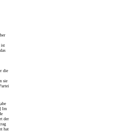
über
ist
 das
r die
n sie
artei
gabe
] Im
de
rt der
trag
ht hat