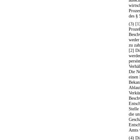
aussch
wirtsc
Prozes
des § 
(3) [1
Prozeß
Beschw
weder
zu zah
[2] Di
werden
persön
Verhäl
Die No
einen 
Bekann
Ablauf
Verkün
Beschw
Entsch
Stelle
die un
Geschä
Entsch
Amts w
(4) D