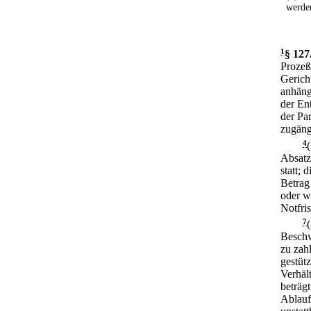
werden
1
§ 127
Prozeß
Gerich
anhäng
der En
der Pa
zugäng
4
Absatz
statt; 
Betrag 
oder w
Notfri
7
Beschw
zu zah
gestüt
Verhäl
beträg
Ablauf