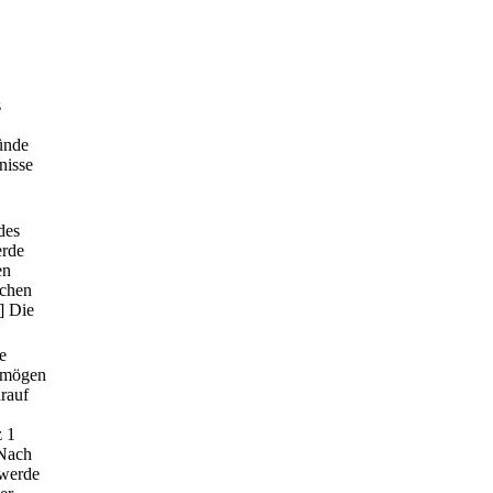
s
ünde
nisse
des
erde
en
ichen
] Die
e
ermögen
rauf
z 1
 Nach
hwerde