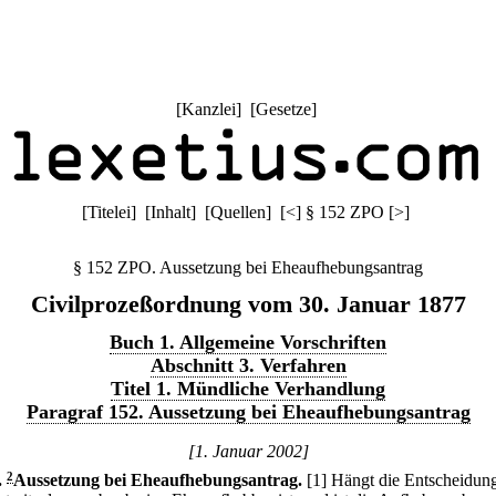
[
Kanzlei
] [
Gesetze
]
[
Titelei
] [
Inhalt
] [
Quellen
]
[
<
]
§ 152 ZPO
[
>
]
§ 152 ZPO. Aussetzung bei Eheaufhebungsantrag
Civilprozeßordnung vom 30. Januar 1877
Buch 1. Allgemeine Vorschriften
Abschnitt 3. Verfahren
Titel 1. Mündliche Verhandlung
Paragraf 152. Aussetzung bei Eheaufhebungsantrag
[1. Januar 2002]
.
2
Aussetzung bei Eheaufhebungsantrag.
[1] Hängt die Entscheidung