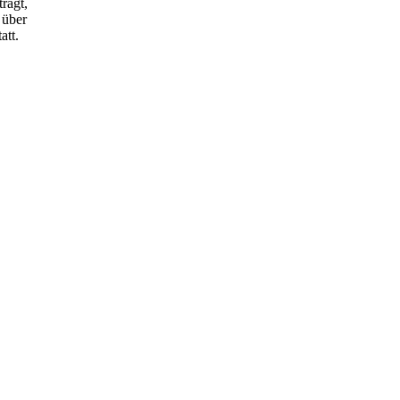
ragt,
 über
att.