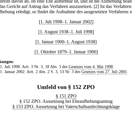
streits davon ab, ob eine Ehe aufhebbar ist, und ist die Aufhebung beant
 das Gericht auf Antrag das Verfahren auszusetzen.
[2] Ist das Verfahren
fhebung erledigt, so findet die Aufnahme des ausgesetzten Verfahrens st
[1. Juli 1998–1. Januar 2002]
[1. August 1938–1. Juli 1998]
[1. Januar 1900–1. August 1938]
[1. Oktober 1879–1. Januar 1900]
kungen:
 1. Juli 1998: Artt. 3 Nr. 3, 18 Abs. 3 des
Gesetzes vom 4. Mai 1998
.
 1. Januar 2002: Artt. 2 Abs. 2 S. 3, 53 Nr. 3 des
Gesetzes vom 27. Juli 2001
.
Umfeld von § 152 ZPO
§ 151 ZPO
§ 152 ZPO. Aussetzung bei Eheaufhebungsantrag
§ 153 ZPO. Aussetzung bei Vaterschaftsanfechtungsklage