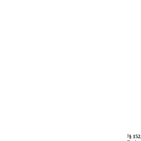
1
§ 152