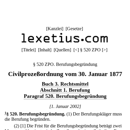
[
Kanzlei
] [
Gesetze
]
[
Titelei
] [
Inhalt
] [
Quellen
]
[
<
]
§ 520 ZPO
[
>
]
§ 520 ZPO. Berufungsbegründung
Civilprozeßordnung vom 30. Januar 1877
Buch 3. Rechtsmittel
Abschnitt 1. Berufung
Paragraf 520. Berufungsbegründung
[1. Januar 2002]
1
§ 520
.
Berufungsbegründung.
(1) Der Berufungskläger muss
die Berufung begründen.
(2)
[1] Die Frist für die Berufungsbegründung beträgt zwei