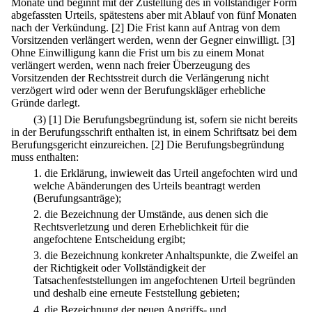
Monate und beginnt mit der Zustellung des in vollständiger Form
abgefassten Urteils, spätestens aber mit Ablauf von fünf Monaten
nach der Verkündung.
[2] Die Frist kann auf Antrag von dem
Vorsitzenden verlängert werden, wenn der Gegner einwilligt.
[3]
Ohne Einwilligung kann die Frist um bis zu einem Monat
verlängert werden, wenn nach freier Überzeugung des
Vorsitzenden der Rechtsstreit durch die Verlängerung nicht
verzögert wird oder wenn der Berufungskläger erhebliche
Gründe darlegt.
(3)
[1] Die Berufungsbegründung ist, sofern sie nicht bereits
in der Berufungsschrift enthalten ist, in einem Schriftsatz bei dem
Berufungsgericht einzureichen.
[2] Die Berufungsbegründung
muss enthalten:
1.
die Erklärung, inwieweit das Urteil angefochten wird und
welche Abänderungen des Urteils beantragt werden
(Berufungsanträge);
2.
die Bezeichnung der Umstände, aus denen sich die
Rechtsverletzung und deren Erheblichkeit für die
angefochtene Entscheidung ergibt;
3.
die Bezeichnung konkreter Anhaltspunkte, die Zweifel an
der Richtigkeit oder Vollständigkeit der
Tatsachenfeststellungen im angefochtenen Urteil begründen
und deshalb eine erneute Feststellung gebieten;
4.
die Bezeichnung der neuen Angriffs- und